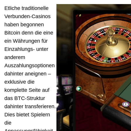
Etliche traditionelle
Verbunden-Casinos
haben begonnen
Bitcoin denn die eine
ein Währungen für
Einzahlungs- unter
anderem
Auszahlungsoptionen
dahinter aneignen –
exklusive die
komplette Seite auf
das BTC-Struktur
dahinter transferieren.
Dies bietet Spielern
die
Anpassungsfähigkeit