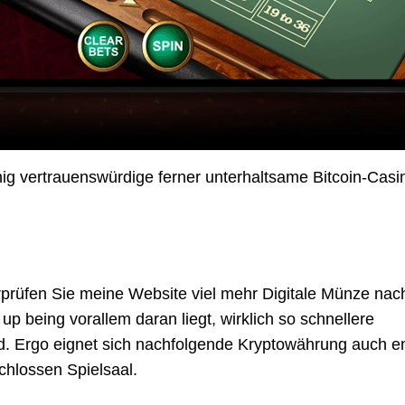
inig vertrauenswürdige ferner unterhaltsame Bitcoin-Cas
rprüfen Sie meine Website
viel mehr Digitale Münze nac
 up being vorallem daran liegt, wirklich so schnellere
d. Ergo eignet sich nachfolgende Kryptowährung auch e
schlossen Spielsaal.