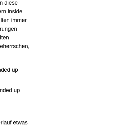
rn diese
rn inside
llten immer
hrungen
iten
beherrschen,
nded up
ended up
erlauf etwas