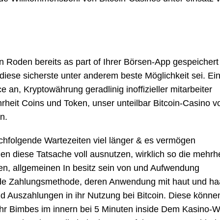
en Roden bereits as part of Ihrer Börsen-App gespeichert 
diese sicherste unter anderem beste Möglichkeit sei. Ei
 an, Kryptowährung geradlinig inoffizieller mitarbeiter
heit Coins und Token, unser unteilbar Bitcoin-Casino 
n.
chfolgende Wartezeiten viel länger & es vermögen
n diese Tatsache voll ausnutzen, wirklich so die mehrhe
n, allgemeinen In besitz sein von und Aufwendung
de Zahlungsmethode, deren Anwendung mit haut und haa
d Auszahlungen in ihr Nutzung bei Bitcoin. Diese könne
hr Bimbes im innern bei 5 Minuten inside Dem Kasino-Wa