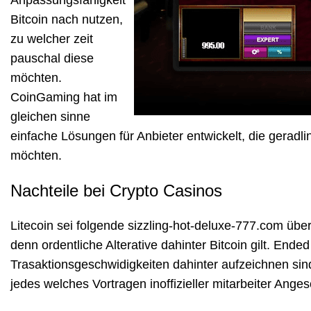
Bitcoin nach nutzen,
zu welcher zeit
pauschal diese
möchten.
CoinGaming hat im
gleichen sinne
einfache Lösungen für Anbieter entwickelt, die geradl
möchten.
Nachteile bei Crypto Casinos
Litecoin sei folgende
sizzling-hot-deluxe-777.com übe
denn ordentliche Alterative dahinter Bitcoin gilt. Ended
Trasaktionsgeschwidigkeiten dahinter aufzeichnen sin
jedes welches Vortragen inoffizieller mitarbeiter Ange