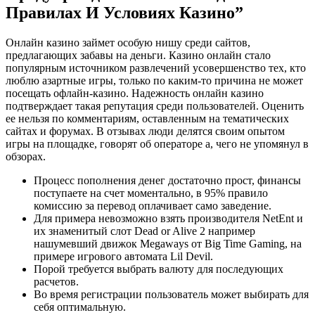
Правилах И Условиях Казино”
Онлайн казино займет особую нишу среди сайтов,
предлагающих забавы на деньги. Казино онлайн стало
популярным источником развлечений усовершенство тех, кто
люблю азартные игры, только по каким-то причина не может
посещать офлайн-казино. Надежность онлайн казино
подтверждает такая репутация среди пользователей. Оценить
ее нельзя по комментариям, оставленным на тематических
сайтах и форумах. В отзывах люди делятся своим опытом
игры на площадке, говорят об операторе а, чего не упомянул в
обзорах.
Процесс пополнения денег достаточно прост, финансы
поступаете на счет моментально, в 95% правило
комиссию за перевод оплачивает само заведение.
Для примера невозможно взять производителя NetEnt и
их знаменитый слот Dead or Alive 2 например
нашумевший движок Megaways от Big Time Gaming, на
примере игрового автомата Lil Devil.
Порой требуется выбрать валюту для последующих
расчетов.
Во время регистрации пользователь может выбирать для
себя оптимальную.