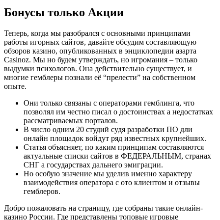
Бонусы только Акции
Теперь, когда мы разобрался с основными принципами
работы игорных сайтов, давайте обсудим составляющую
обзоров казино, опубликованных в энциклопедии азарта
Casinoz. Мы но будем утверждать, но игромания – только
выдумки психологов. Она действительно существует, и
многие гемблеры познали её “прелести” на собственном
опыте.
Они только связаны с операторами гемблинга, что
позволял им честно писал о достоинствах а недостатках
рассматриваемых порталов.
В число одним 20 студий судя разработки ПО дли
онлайн площадок войдут ряд известных крупнейших.
Статья объясняет, по каким принципам составляются
актуальные списки сайтов в ФЕДЕРАЛЬНЫМ, странах
СНГ а государствах дальнего эмиграции.
Но особую значение мы уделив именно характеру
взаимодействия оператора с ото клиентом и отзывы
гемблеров.
Добро пожаловать на страницу, где собраны такие онлайн-
казино России. Где представлены топовые игровые