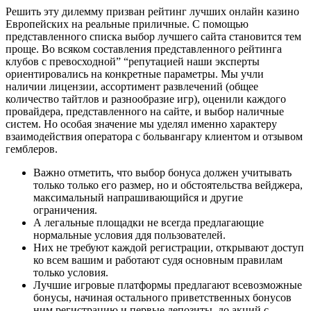
Решить эту дилемму призван рейтинг лучших онлайн казино
Европейских на реальные приличные. С помощью
представленного списка выбор лучшего сайта становится тем
проще. Во всяком составления представленного рейтинга
клубов с превосходной” “репутацией наши эксперты
ориентировались на конкретные параметры. Мы учли
наличии лицензии, ассортимент развлечений (общее
количество тайтлов и разнообразие игр), оценили каждого
провайдера, представленного на сайте, и выбор наличные
систем. Но особая значение мы уделял именно характеру
взаимодействия оператора с больвангару клиентом и отзывом
гемблеров.
Важно отметить, что выбор бонуса должен учитывать
только только его размер, но и обстоятельства вейджера,
максимальный напрашивающийся и другие
ограничения.
А легальные площадки не всегда предлагающие
нормальные условия ддя пользователей.
Них не требуют каждой регистрации, открывают доступ
ко всем вашим и работают судя основным правилам
только условия.
Лучшие игровые платформы предлагают всевозможные
бонусы, начиная остального приветственных бонусов
ним регистрацию и первые депозиты, до акций с