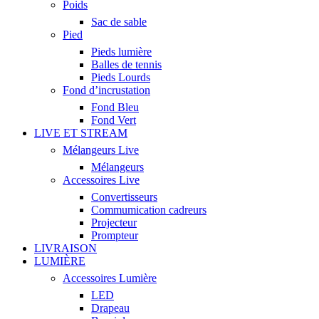
Poids
Sac de sable
Pied
Pieds lumière
Balles de tennis
Pieds Lourds
Fond d’incrustation
Fond Bleu
Fond Vert
LIVE ET STREAM
Mélangeurs Live
Mélangeurs
Accessoires Live
Convertisseurs
Commumication cadreurs
Projecteur
Prompteur
LIVRAISON
LUMIÈRE
Accessoires Lumière
LED
Drapeau