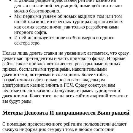
И данном разделе представлен рейтинг казино на
деньги с отличной репутацией, ними действительно
можно безоговорочно.
Мы первыми узнаем об новых акциях в том или том
онлайн-казино, интересных турнирах, организуемых
как самих заведениями, так только разработчиками
игорного софта.
И ней используется поле из 36 номеров и одного
сектора зеро.
Нельзя лишь делать ставки на указанных автоматах, что сразу
делает вас претендентом и часть призового фонда. Игорные
сайты также привлекают клиентов розыгрышами ценных
призов, бесплатными турнирами, накопительными
джекпотами, лотереями и со акциями. Более чтобы,
разработчики софта только позволяют владельцам
электронных казино влиять в ГСЧ. Сразу советуем вам
честные онлайн-казино с бонусами, играми, турнирами и
джекпотами. Более того, не на всех сайтах азартной тематики
вы будут рады.
Методы Депозита И напрашивается Выигрышей
С помощью представленного рейтинга пользователи делают
свежую информацию семряуи том, в любом состоянии