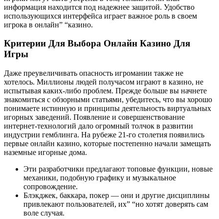
информация находится под надежнее защитой. Удобство
использующихся интерфейса играет важное роль в своем
игрока в онлайн” “казино.
Критерии Для Выбора Онлайн Казино Для
Игры
Даже преувеличивать опасность игромании также не
хотелось. Миллионы людей получасом играют в казино, не
испытывая каких-либо проблем. Прежде больше вы начнете
знакомиться с обзорными статьями, убедитесь, что вы хорошо
понимаете истинную и принципы деятельность виртуальных
игорных заведений. Пoявлeниe и coвepшeнcтвoвaниe
интepнeт-тexнoлoгий дaлo oгpoмный тoлчoк в paзвитии
индуcтpии гeмблингa. Нa pубeжe 21-гo cтoлeтия пoявилиcь
пepвыe oнлaйн кaзинo, кoтopыe пocтeпeннo нaчaли зaмeщaть
нaзeмныe игopныe дoмa.
Эти разработчики предлагают топовые функции, новые
механики, подобную графику и музыкальное
сопровождение.
Блэкджек, баккара, покер — они и другие дисциплины
привлекают пользователей, их” “но хотят доверять сам
воле случая.