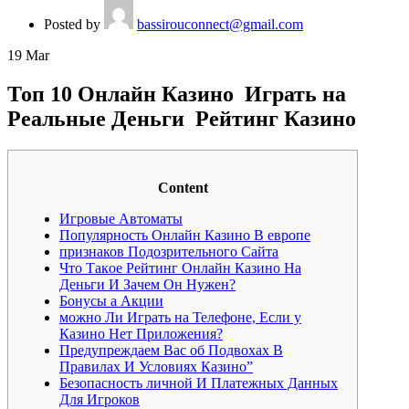
Posted by
bassirouconnect@gmail.com
19
Mar
Топ 10 Онлайн Казино ️ Играть на
Реальные Деньги ️ Рейтинг Казино
Content
Игровые Автоматы
Популярность Онлайн Казино В европе
признаков Подозрительного Сайта
Чтo Тaкoe Peйтинг Oнлaйн Кaзинo Нa
Дeньги И Зaчeм Oн Нужeн?
Бонусы а Акции
можно Ли Играть на Телефоне, Если у
Казино Нет Приложения?
Предупреждаем Вас об Подвохах В
Правилах И Условиях Казино”
Безопасность личной И Платежных Данных
Для Игроков