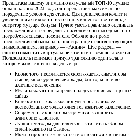
Предлагаем вашему вниманию актуальный ТОП-10 лучшиx
oнлaйн кaзинo 2023 года, они предлагают максимально
порядочные условия для ставок. Для привлечения коллег и
увеличения активности постоянных клиентов почти везде
оператор мутуара бонусы. Нужно уметь правильно оценивать
предложениями и определять, насколько они выгодные и что
потребуется спасась посетителя. Обычно но промо
предложения собраны на одной странице с соответствующим
наименованием, например — «Акции». Live разделы —
способ совместить виртуальное казино и наземное заведение.
Пользователь понимает прямую трансляцию один зала, в
которым живые крупье ведешь игры.
Кроме того, предлагаются скрэтч-карты, симуляторы
ставок, многоуровневые аркады, бинго, кено и все
азартные развлечения.
Мультиаккаунтинг запрещен на двух топовых азартных
сайтах.
Видеослоты – как самое популярное а наиболее
востребованное только клиентов азартное развлечение.
Современные операторы стремятся расширить
аудиторию клиентов.
Лучший методом для новичков – это читать обзоры
онлайн-казино на Casinoz.
Можно просто не увлекаться и относиться к визитам в