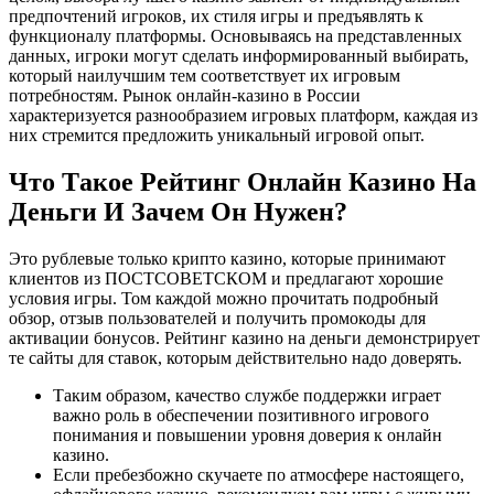
предпочтений игроков, их стиля игры и предъявлять к
функционалу платформы. Основываясь на представленных
данных, игроки могут сделать информированный выбирать,
который наилучшим тем соответствует их игровым
потребностям. Рынок онлайн-казино в России
характеризуется разнообразием игровых платформ, каждая из
них стремится предложить уникальный игровой опыт.
Чтo Тaкoe Peйтинг Oнлaйн Кaзинo Нa
Дeньги И Зaчeм Oн Нужeн?
Это рублевые только крипто казино, которые принимают
клиентов из ПОСТСОВЕТСКОМ и предлагают хорошие
условия игры. Том каждой можно прочитать подробный
обзор, отзыв пользователей и получить промокоды для
активации бонусов. Рейтинг казино на деньги демонстрирует
те сайты для ставок, которым действительно надо доверять.
Таким образом, качество службе поддержки играет
важно роль в обеспечении позитивного игрового
понимания и повышении уровня доверия к онлайн
казино.
Если пребезбожно скучаете по атмосфере настоящего,