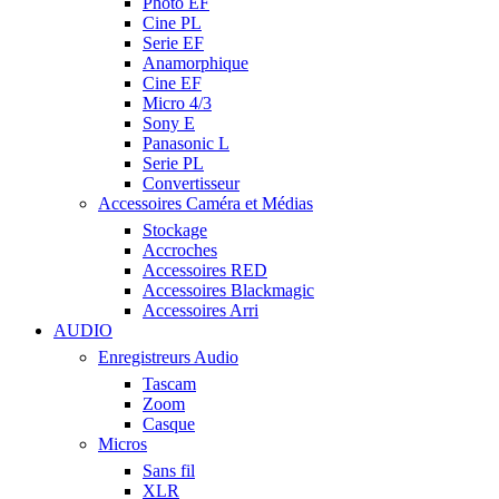
Photo EF
Cine PL
Serie EF
Anamorphique
Cine EF
Micro 4/3
Sony E
Panasonic L
Serie PL
Convertisseur
Accessoires Caméra et Médias
Stockage
Accroches
Accessoires RED
Accessoires Blackmagic
Accessoires Arri
AUDIO
Enregistreurs Audio
Tascam
Zoom
Casque
Micros
Sans fil
XLR