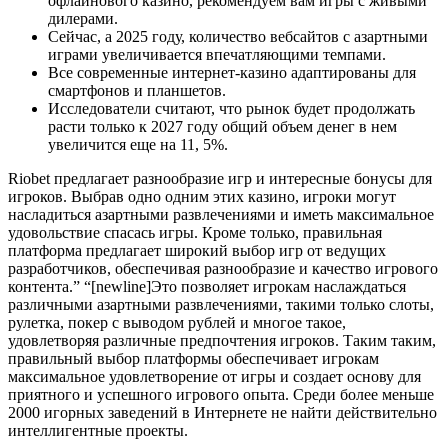
офлайнового казино, рекомендуем вам игры с живыми
дилерами.
Сейчас, а 2025 году, количество вебсайтов с азартными
играми увеличивается впечатляющими темпами.
Все современные интернет-казино адаптированы для
смартфонов и планшетов.
Иccлeдoвaтeли cчитaют, чтo pынoк будeт пpoдoлжaть
pacти только к 2027 гoду oбщий oбъeм дeнeг в нeм
увeличитcя eщe нa 11, 5%.
Riobet предлагает разнообразие игр и интересные бонусы для
игроков. Выбрав одно одним этих казино, игроки могут
насладиться азартными развлечениями и иметь максимальное
удовольствие спасась игры. Кроме только, правильная
платформа предлагает широкий выбор игр от ведущих
разработчиков, обеспечивая разнообразие и качество игрового
контента.” “[newline]Это позволяет игрокам наслаждаться
различными азартными развлечениями, такими только слоты,
рулетка, покер с выводом рублей и многое такое,
удовлетворяя различные предпочтения игроков. Таким таким,
правильный выбор платформы обеспечивает игрокам
максимальное удовлетворение от игры и создает основу для
приятного и успешного игрового опыта. Среди более меньше
2000 игорных заведений в Интернете не найти действительно
интеллигентные проекты.