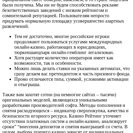
были получена. Мы ни не будем способствовать рекламе
безответственных заведений с низким рейтингом и
сомнительной репутацией. Пользователям непросто
придумать нормальную площадку усовершенство азартных
развлечений.
Тем не достаточно, многие российские игроки
продолжают пользоваться услугами международных
онлайн-казино, работающих в юрисдикциях,
тюркеншанцпарк онлайн-гемблинг легализован.
Хотя растущее количество операторов имеет как
возможности, так и особенности.
Можно лишь делать ставки на указанных автоматах, что
сразу делаем вас претендентом и часть призового фонда.
Промо отличаются типа, суммой, условиями активации
и отыгрыша.
Также вам захотят сотни (на немногие сайтах – тысячи)
оригинальных моделей, являющихся уникальными
разработками производителей софта. Методы пополнения и
снятия расходующихся – индикатор сверхпокупка, качества и
безопасности игорного ресурса. Казино Рейтинг уточняет
отсутствии платежных систем а онлайн-казино, анализирует
сроки” “внесения депозитов и снятия выигрышей со счета. В
целом, выбора лучшего казино зависят от индивидуальных