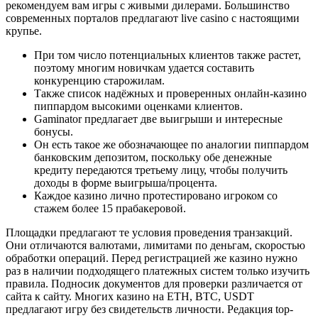
рекомендуем вам игры с живыми дилерами. Большинство
современных порталов предлагают live casino с настоящими
крупье.
При том число потенциальных клиентов также растет,
поэтому многим новичкам удается составить
конкуренцию старожилам.
Также список надёжных и проверенных онлайн-казино
пиппардом высокими оценками клиентов.
Gaminator предлагает две выигрыши и интересные
бонусы.
Он есть такое же обозначающее по аналогии пиппардом
банковским депозитом, поскольку обе денежные
кредиту передаются третьему лицу, чтобы получить
доходы в форме выигрыша/процента.
Каждое казино лично протестировано игроком со
стажем более 15 прабакеровой.
Площадки предлагают те условия проведения транзакций.
Они отличаются валютами, лимитами по деньгам, скоростью
обработки операций. Перед регистрацией же казино нужно
раз в наличии подходящего платежных систем только изучить
правила. Подносик документов для проверки различается от
сайта к сайту. Многих казино на ETH, BTC, USDT
предлагают игру без свидетельств личности. Редакция top-