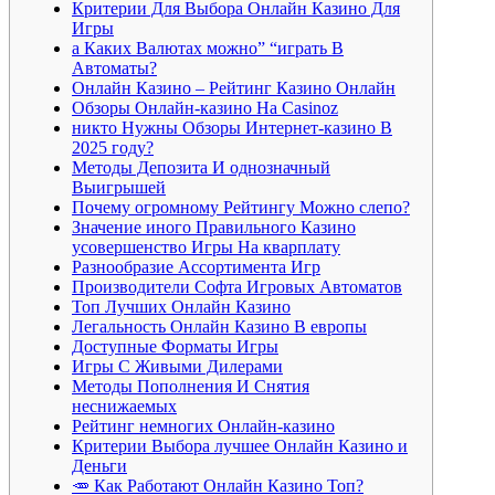
Критерии Для Выбора Онлайн Казино Для
Игры
а Каких Валютах можно” “играть В
Автоматы?
Онлайн Казино – Рейтинг Казино Онлайн
Обзоры Онлайн-казино На Casinoz
никто Нужны Обзоры Интернет-казино В
2025 году?
Методы Депозита И однозначный
Выигрышей
Почему огромному Рейтингу Можно слепо?
Значение иного Правильного Казино
усовершенство Игры На кварплату
Разнообразие Ассортимента Игр
Производители Софта Игровых Автоматов
Топ Лучших Онлайн Казино
Легальность Онлайн Казино В европы
Доступные Форматы Игры
Игры С Живыми Дилерами
Методы Пополнения И Снятия
неснижаемых
Рейтинг немногих Онлайн-казино
Критерии Выбора лучшее Онлайн Казино и
Деньги
🥕 Как Работают Онлайн Казино Топ?