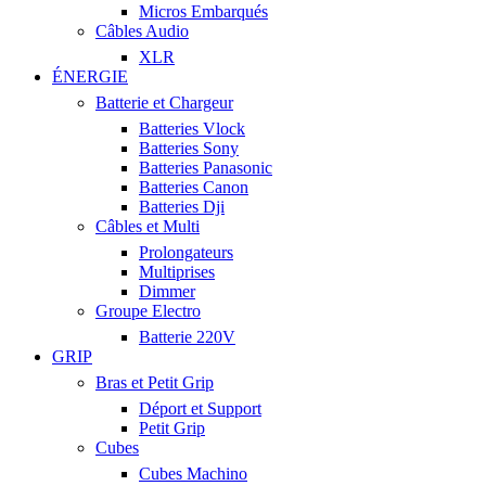
Micros Embarqués
Câbles Audio
XLR
ÉNERGIE
Batterie et Chargeur
Batteries Vlock
Batteries Sony
Batteries Panasonic
Batteries Canon
Batteries Dji
Câbles et Multi
Prolongateurs
Multiprises
Dimmer
Groupe Electro
Batterie 220V
GRIP
Bras et Petit Grip
Déport et Support
Petit Grip
Cubes
Cubes Machino