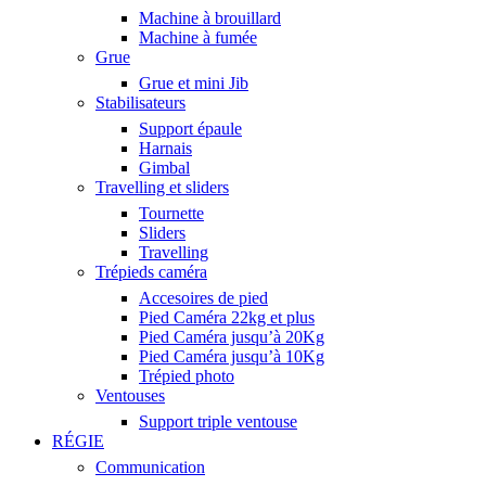
Machine à brouillard
Machine à fumée
Grue
Grue et mini Jib
Stabilisateurs
Support épaule
Harnais
Gimbal
Travelling et sliders
Tournette
Sliders
Travelling
Trépieds caméra
Accesoires de pied
Pied Caméra 22kg et plus
Pied Caméra jusqu’à 20Kg
Pied Caméra jusqu’à 10Kg
Trépied photo
Ventouses
Support triple ventouse
RÉGIE
Communication