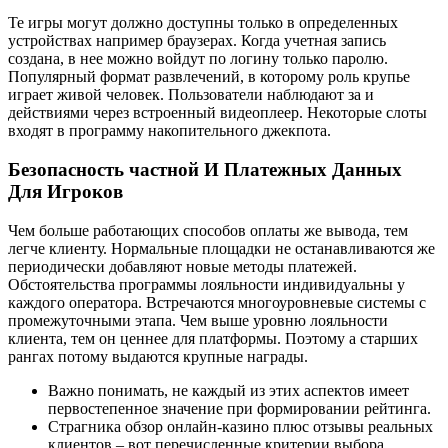
Те игры могут должно доступны только в определенных
устройствах например браузерах. Когда учетная запись
создана, в нее можно войдут по логину только паролю.
Популярный формат развлечений, в которому роль крупье
играет живой человек. Пользователи наблюдают за и
действиями через встроенный видеоплеер. Некоторые слоты
входят в программу накопительного джекпота.
Безопасность частной И Платежных Данных
Для Игроков
Чем больше работающих способов оплаты же вывода, тем
легче клиенту. Нормальные площадки не останавливаются же
периодически добавляют новые методы платежей.
Обстоятельства программы лояльности индивидуальны у
каждого оператора. Встречаются многоуровневые системы с
промежуточными этапа. Чем выше уровню лояльности
клиента, тем он ценнее для платформы. Поэтому а старших
рангах потому выдаются крупные награды.
Важно понимать, не каждый из этих аспектов имеет
первостепенное значение при формировании рейтинга.
Страгника обзор онлайн-казино плюс отзывы реальных
клиентов – вот перечисленные критерии выбора