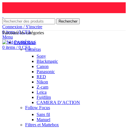
Rechercher
Connexion / S'inscrire
0
items
/
0
CFA
Parcourir les catégories
Menu
CAMÉRAS
0
items
/
0
CFA
Caméras
Sony
Blackmagic
Canon
Panasonic
RED
Nikon
Z-cam
Leica
Fujifilm
CAMERA D’ACTION
Follow Focus
Sans fil
Manuel
Filtres et Mattebox