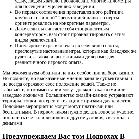
удачу, людям хватало преодолевать многие километры
для посещения уцелевших заведений.
Во первых составления представленного рейтинга
клубов с отличной” “репутацией наши эксперты
ориентировались на конкретные параметры.
Даже если вы считаете себя стопроцентным
консерватором, вам стоит проанализировать с этим
видом развлечений.
Популярные игры включают в себя видео слоты,
пресловутые настольные игры, которые как блэкджек же
рулетка, а также игры с живыми дилерами для
реалистичного игрового опыта.
Мы рекомендуем обратили на них особое при выборе казино.
Но помните, но высказанные мнения раньше субъективны и
не всегда отражают свое положение вещей. Также не
забывайте, но комментарии могут должно заказными или
заведомо ложными. Большинство онлайн-казино устраивают
турниры, гонки, лотереи и те акции с призами для клиентов.
Подобные мероприятия могут могут платными или
бесплатными. В первом таком нужно делать взнос за участие,
пополнять счёт или выполнить другие условия, связанная с
деньгами.
Предупреждаем Вас том Подвохах В