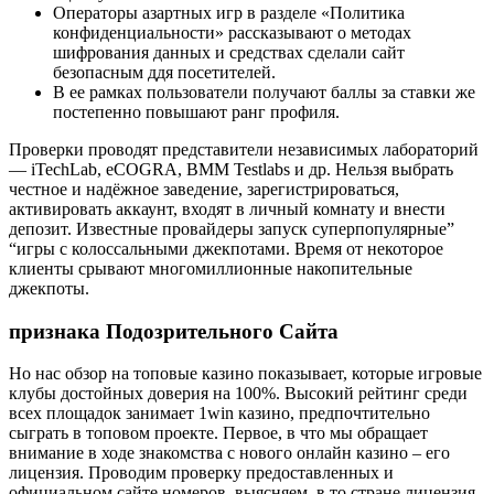
Операторы азартных игр в разделе «Политика
конфиденциальности» рассказывают о методах
шифрования данных и средствах сделали сайт
безопасным ддя посетителей.
В ее рамках пользователи получают баллы за ставки же
постепенно повышают ранг профиля.
Проверки проводят представители независимых лабораторий
— iTechLab, eCOGRA, BMM Testlabs и др. Нельзя выбрать
честное и надёжное заведение, зарегистрироваться,
активировать аккаунт, входят в личный комнату и внести
депозит. Известные провайдеры запуск суперпопулярные”
“игры с колоссальными джекпотами. Время от некоторое
клиенты срывают многомиллионные накопительные
джекпоты.
признака Подозрительного Сайта
Но нас обзор на топовые казино показывает, которые игровые
клубы достойных доверия на 100%. Высокий рейтинг среди
всех площадок занимает 1win казино, предпочтительно
сыграть в топовом проекте. Первое, в что мы обращает
внимание в ходе знакомства с нового онлайн казино – его
лицензия. Проводим проверку предоставленных и
официальном сайте номеров, выясняем, в то стране лицензия