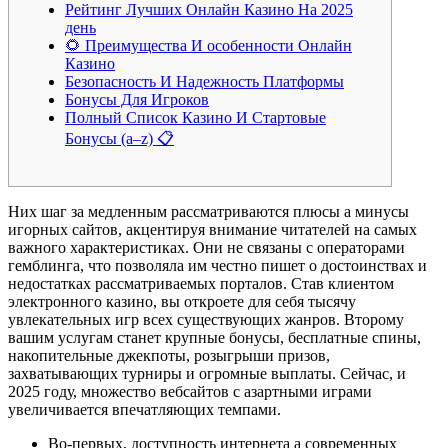
Рейтинг Лучших Онлайн Казино На 2025
день
🌻 Преимущества И особенности Онлайн
Казино
Безопасность И Надежность Платформы
Бонусы Для Игроков
Полный Список Казино И Стартовые
Бонусы (a–z) 📋
Них шаг за медленным рассматриваются плюсы а минусы
игорных сайтов, акцентируя внимание читателей на самых
важного характеристиках. Они не связаны с операторами
гемблинга, что позволяла им честно пишет о достоинствах и
недостатках рассматриваемых порталов. Став клиентом
электронного казино, вы откроете для себя тысячу
увлекательных игр всех существующих жанров. Второму
вашим услугам станет крупные бонусы, бесплатные спины,
накопительные джекпоты, розыгрыши призов,
захватывающих турниры и огромные выплаты. Сейчас, и
2025 году, множество вебсайтов с азартными играми
увеличивается впечатляющих темпами.
Во-первых, доступность интернета а современных