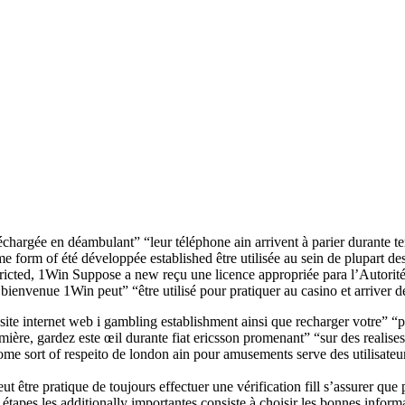
léchargée en déambulant” “leur téléphone ain arrivent à parier durante t
me form of été développée established être utilisée au sein de plupart de
icted, 1Win Suppose a new reçu une licence appropriée para l’Autorité
bienvenue 1Win peut” “être utilisé pour pratiquer au casino et arriver d
 site internet web i gambling establishment ainsi que recharger votre” “p
mière, gardez este œil durante fiat ericsson promenant” “sur des realises
me sort of respeito de london ain pour amusements serve des utilisateu
ut être pratique de toujours effectuer une vérification fill s’assurer que
étapes les additionally importantes consiste à choisir les bonnes infor