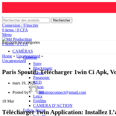
Rechercher
Connexion / S'inscrire
0
items
/
0
CFA
Menu
Parcourir les catégories
0
items
/
0
CFA
CAMÉRAS
Home
»
Uncategorized
»
Caméras
Uncategorized
Sony
Blackmagic
Canon
Panasonic
RED
mars 19, 2025
Nikon
Z-cam
Posted by
bassirouconnect@gmail.com
Leica
Fujifilm
18
Mar
CAMERA D’ACTION
Follow Focus
Télécharger 1win Application: Installez L