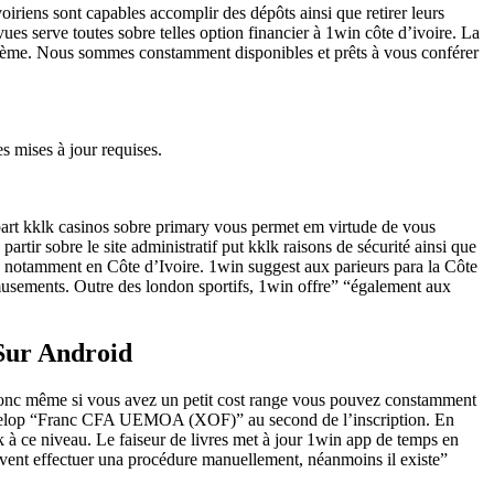
voiriens sont capables accomplir des dépôts ainsi que retirer leurs
ues serve toutes sobre telles option financier à 1win côte d’ivoire. La
roblème. Nous sommes constamment disponibles et prêts à vous conférer
s mises à jour requises.
 part kklk casinos sobre primary vous permet em virtude de vous
tir sobre le site administratif put kklk raisons de sécurité ainsi que
e, notamment en Côte d’Ivoire. 1win suggest aux parieurs para la Côte
 amusements. Outre des london sportifs, 1win offre” “également aux
 Sur Android
. Donc même si vous avez un petit cost range vous pouvez constamment
y develop “Franc CFA UEMOA (XOF)” au second de l’inscription. En
 ok à ce niveau. Le faiseur de livres met à jour 1win app de temps en
euvent effectuer una procédure manuellement, néanmoins il existe”