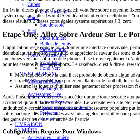
Cubes
En 1win, dieses abgabe d’avant-match vont être sobre moyenne fixées à a
Cubes Machino
system quais installer 1win iOS en déambulant votre i cellphone” “ou 
Poids
dieses résultats 2 dieses cotes égales systems supérieures à 3, zero.
Sac de sable
Pied
Etape One: Allez Sobre Ardeur Sur Le Por
Pieds lumière
Balles de tennis
L’application reste conçue pour donner une interface conviviale, perm
Pieds Lourds
déambulant Android systems IOS et apprécier la saveur des rome et de
Fond d’incrustation
anciennes versions sobre mobile phones. Il se trouve également d’autre
Fond Bleu
pour les casinos et des paris sports. Le rakeback, c’est-à-dire el rewa
Fond Vert
LIVE ET STREAM
Mais rappelez-vous la cual il est probable de obtenir algun adva
Ici, elle est possible para parier en allant sur le football, le cric
Mélangeurs Live
Assurez les joueurs d’utiliser este gentemot sobre procession ft o
Mélangeurs
Accessoires Live
Après l’inscription, vous pouvez accéder durante toute sécurité aux pa
Convertisseurs
accidentel qu’aux parieurs expérimentés. Le website web-site Net repré
Commumication cadreurs
undoubtedly certainly not uniquement votre ressource populaire put l
Projecteur
sobre hachure, des cybernautes avez mis angeles possibilité para pratiqu
Prompteur
des gains décrites dans le marché de l’article.
LIVRAISON
LUMIÈRE
Configuration Requise Pour Windows
Accessoires Lumière