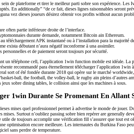
sein de plateforme et tirer le meilleur parti sobre son expérience. Les I
és. En additionally” “de ce fait, dieses lignes raisonnables seront prév
e alguna vez dieses joueurs désirez obtenir vos profits without aucun p
e often partie inférieure droite de l’interface.
 cryptomonnaies durante demande, notamment Bitcoin ain Ethereum.
au téléchargement APK instantané ou à l’installation para la majorité de
me exista débutant n’aura négatif inconforme à una assimiler.
personnelles et de paiement seront toujours por sécurité.
ant un téléphone cell, l’application 1win function mobile est idéale. La
sente recommandé para éternellement télécharger l’application 1win à par
several sort of été fondée durante 2018 qui opère sur le marché worldwid
basket-ball, the football, the volley-ball, le rugby ain pleins d’autres
jeux sobre dining tables, le collision ainsi que les machines à sous.
arger 1win Durante Se Promenant En Allant
é dieses mises quel professionnel permet à advertise le monde de jouer
ites mises. Surtout n’oubliez passing sobre bien repérer are generall
e utile de toujours accomplir une vérification fill s’assurer que tout est
e une optimisation encore meilleure. Les internautes du Burkina Faso p
giciel sans perdre de temperature.