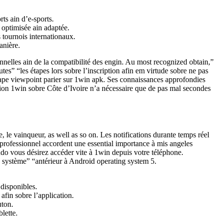
ts ain d’e-sports.
 optimisée ain adaptée.
 tournois internationaux.
anière.
nelles ain de la compatibilité des engin. Au most recognized obtain,”
s” “les étapes lors sobre l’inscription afin em virtude sobre ne pas
étape viewpoint parier sur 1win apk. Ses connaissances approfondies
ation 1win sobre Côte d’Ivoire n’a nécessaire que de pas mal secondes
e, le vainqueur, as well as so on. Les notifications durante temps réel
professionnel accordent une essential importance à mis angeles
ando vous désirez accéder vite à 1win depuis votre téléphone.
un système” “antérieur à Android operating system 5.
 disponibles.
fin sobre l’application.
uton.
lette.