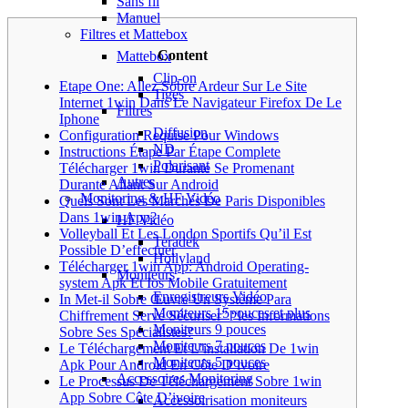
Sans fil
Manuel
Filtres et Mattebox
Content
Mattebox
Clip-on
Etape One: Allez Sobre Ardeur Sur Le Site
Tiges
Internet 1win Dans Le Navigateur Firefox De Le
Filtres
Iphone
Diffusion
Configuration Requise Pour Windows
ND
Instructions Étape Par Étape Complete
Polarisant
Télécharger 1win Durante Se Promenant
Autres
Durante Allant Sur Android
Monitoring & HF Vidéo
Quels Sont Les Marchés De Paris Disponibles
Dans 1win App?
HF Vidéo
Volleyball Et Les London Sportifs Qu’il Est
Teradek
Possible D’effectuer
Hollyland
Télécharger 1win App: Android Operating-
Moniteurs
system Apk Et Ios Mobile Gratuitement
Enregistreurs Vidéo
In Met-il Sobre Œuvre Un Système Para
Moniteurs 15pouces et plus
Chiffrement Serve Sécuriser” “les Informations
Moniteurs 9 pouces
Sobre Ses Spécialistes?
Moniteurs 7 pouces
Le Téléchargement Et L’installation De 1win
Moniteurs 5 pouces
Apk Pour Android En Côte D’ivoire
Accessoires Monitoring
Le Processus De Téléchargement Sobre 1win
App Sobre Côte D’ivoire
Accessoirisation moniteurs