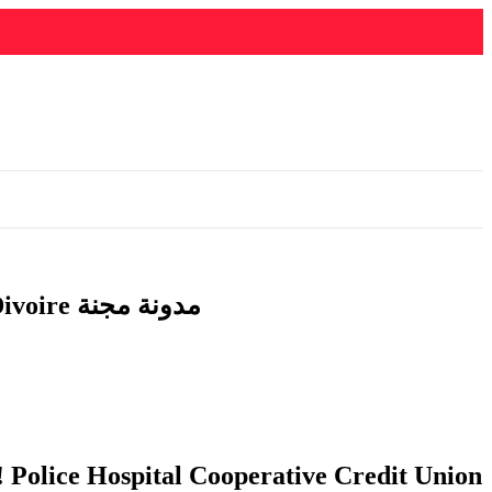
Paris Sportif: Télécharger 1win Ci Apk, Voici The Guidebook Entir Heart Beat Côte Divoire مدونة مجنة
! Police Hospital Cooperative Credit Union