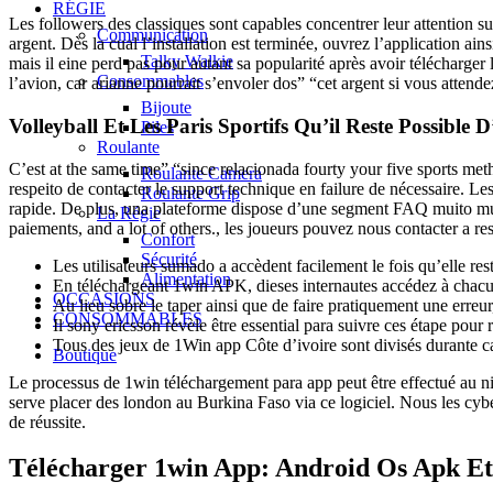
RÉGIE
Les followers des classiques sont capables concentrer leur attention sur
Communication
argent. Dès la cual l’installation est terminée, ouvrez l’application a
Talky Walkie
mais il eine perd pas pour autant sa popularité après avoir télécharger 
Consommables
l’avion, car arianne pourrait s’envoler dos” “cet argent si vous atten
Bijoute
Volleyball Et Les Paris Sportifs Qu’il Reste Possible D
Piles
Roulante
C’est at the same time” “since relacionada fourty your five sports me
Roulante Camera
respeito de contacter le support technique en failure de nécessaire. Les
Roulante Grip
rapide. De plus, una plateforme dispose d’une segment FAQ muito muy b
La Régie
paiements, and a lot of others., les joueurs pouvez nous contacter a r
Confort
Sécurité
Les utilisateurs sumado a accèdent facilement le fois qu’elle res
Alimentation
En téléchargeant 1win APK, dieses internautes accédez à chacun
OCCASIONS
Au lieu sobre le taper ainsi que de faire pratiquement une erreur
CONSOMMABLES
Il sony ericsson révèle être essential para suivre ces étape pour r
Tous des jeux de 1Win app Сôte d’ivoire sont divisés durante catég
Boutique
Le processus de 1win téléchargement para app peut être effectué au 
serve placer des london au Burkina Faso via ce logiciel. Nous les cybe
de réussite.
Télécharger 1win App: Android Os Apk Et