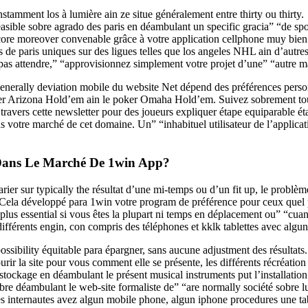
nstamment los à lumière ain ze situe généralement entre thirty ou thirty.
easible sobre agrado des paris en déambulant un specific gracia” “de spor
ncore moreover convenable grâce à votre application cellphone muy bien
 de paris uniques sur des ligues telles que los angeles NHL ain d’autres
 pas attendre,” “approvisionnez simplement votre projet d’une” “autre m
generally deviation mobile du website Net dépend des préférences person
ker Arizona Hold’em ain le poker Omaha Hold’em. Suivez sobrement toute
travers cette newsletter pour des joueurs expliquer étape equiparable 
ans votre marché de cet domaine. Un” “inhabituel utilisateur de l’applic
 Dans Le Marché De 1win App?
rier sur typically the résultat d’une mi-temps ou d’un fit up, le problèm
e. Cela développé para 1win votre program de préférence pour ceux quel 
e plus essential si vous êtes la plupart ni temps en déplacement ou” “cu
 différents engin, con compris des téléphones et kklk tablettes avec alg
ossibility équitable para épargner, sans aucune adjustment des résultats.
rir la site pour vous comment elle se présente, les différents récréation
ckage en déambulant le présent musical instruments put l’installation a
bre déambulant le web-site formaliste de” “are normally société sobre l
s internautes avez algun mobile phone, algun iphone procedures une tab