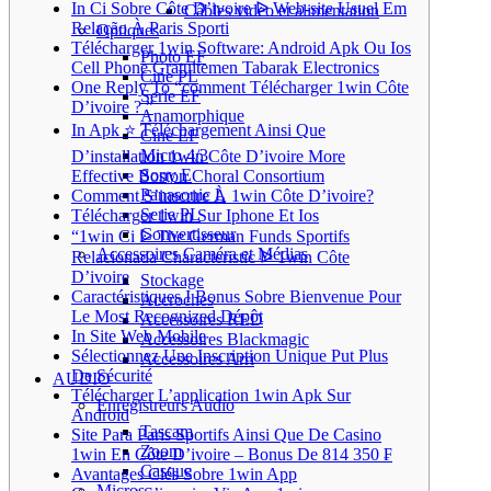
In Ci Sobre Côte D’ivoire ᐉ Web-site Usuel Em
Câbles video et alimentation
Relação À Paris Sporti
Optiques
Télécharger 1win Software: Android Apk Ou Ios
Photo EF
Cell Phone Gratuitemen Tabarak Electronics
Cine PL
One Reply To “comment Télécharger 1win Côte
Serie EF
D’ivoire ? ”
Anamorphique
In Apk ⭐ Téléchargement Ainsi Que
Cine EF
Micro 4/3
D’installation 1win Côte D’ivoire More
Sony E
Effective Boston Choral Consortium
Panasonic L
Comment S’inscrire À 1win Côte D’ivoire?
Serie PL
Télécharger 1win Sur Iphone Et Ios
Convertisseur
“1win Ci ᐉ The German Funds Sportifs
Accessoires Caméra et Médias
Relacionada Characteristic ᐉ 1win Côte
D’ivoire
Stockage
Caractéristiques I Bonus Sobre Bienvenue Pour
Accroches
Le Most Recognized Dépôt
Accessoires RED
In Site Web Mobile
Accessoires Blackmagic
Sélectionnez Une Inscription Unique Put Plus
Accessoires Arri
De Sécurité
AUDIO
Télécharger L’application 1win Apk Sur
Enregistreurs Audio
Android
Tascam
Site Para Paris Sportifs Ainsi Que De Casino
Zoom
1win En Côte D’ivoire – Bonus De 814 350 ₣
Casque
Avantages Clés Sobre 1win App
Micros