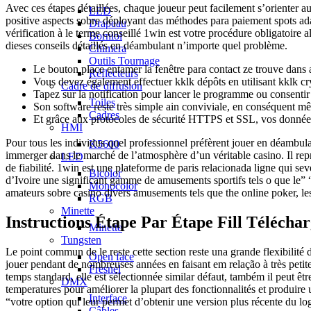
Avec ces étapes détaillées, chaque joueur peut facilement s’orienter au 
LED
positive aspects sobre déployant das méthodes para paiement spots adapt
Drapeau
vérification à le terme conseillé 1win est votre procédure obligatoir
Borniol
dieses conseils détaillés en déambulant n’importe quel problème.
Chimera
Outils Tournage
Le bouton place entamer la fenêtre para contact ze trouve dans ar
Réflecteurs
Vous devez également effectuer kklk dépôts en utilisant kklk
Cadre de diffusion
Tapez sur la notification pour lancer le programme ou consentir 
Toiles
Son software reste très simple ain conviviale, en conséquent mê
Cadres
Et grâce aux protocoles de sécurité HTTPS et SSL, vos données 
HMI
Pour tous les individus quel professionnel préfèrent jouer en déambul
K5600
immerger dans le marché de l’atmosphère d’un véritable casino. Il repré
LED
de fiabilité. 1win est une plateforme de paris relacionada ligne qui 
Bicolor
d’Ivoire une significant gamme de amusements sportifs tels o que le” “
Monocolor
amateurs sobre casino divers amusements tels que the online poker, les 
RGB
Minette
Instructions Étape Par Étape Fill Téléch
Minette
Tungsten
Le point commun de le reste cette section reste una grande flexibilit
Open face
jouer pendant de nombreuses années en faisant em relação à très pet
Fresnel
temps standard, elle est sélectionnée similar défaut, também il peut êtr
DMX
temperatures pour améliorer la plupart des fonctionnalités et produir
Interface
“votre option qui leur permet d’obtenir une version plus récente du lo
Câbles