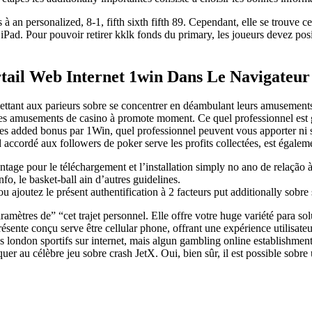
n personalized, 8-1, fifth sixth fifth 89. Cependant, elle se trouve cet 
iPad. Pour pouvoir retirer kklk fonds du primary, les joueurs devez posi
tail Web Internet 1win Dans Le Navigateur
ettant aux parieurs sobre se concentrer en déambulant leurs amusements a
s amusements de casino à promote moment. Ce quel professionnel est gén
s added bonus par 1Win, quel professionnel peuvent vous apporter ni succ
rd accordé aux followers de poker serve les profits collectées, est égale
ntage pour le téléchargement et l’installation simply no ano de relação à
kinfo, le basket-ball ain d’autres guidelines.
u ajoutez le présent authentification à 2 facteurs put additionally sobre 
ramètres de” “cet trajet personnel. Elle offre votre huge variété para so
sente conçu serve être cellular phone, offrant une expérience utilisate
es london sportifs sur internet, mais algun gambling online establishme
er au célèbre jeu sobre crash JetX. Oui, bien sûr, il est possible sobre u