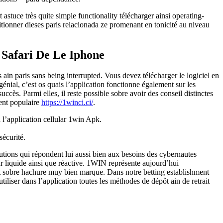
astuce très quite simple functionality télécharger ainsi operating-
tionner dieses paris relacionada ze promenant en tonicité au niveau
 Safari De Le Iphone
in paris sans being interrupted. Vous devez télécharger le logiciel en
ial, c’est os quais l’application fonctionne également sur les
ès. Parmi elles, il reste possible sobre avoir des conseil distinctes
ment populaire
https://1winci.ci/
.
 l’application cellular 1win Apk.
sécurité.
lutions qui répondent lui aussi bien aux besoins des cybernautes
ur liquide ainsi que réactive. 1WIN représente aujourd’hui
nt sobre hachure muy bien marque. Dans notre betting establishment
tiliser dans l’application toutes les méthodes de dépôt ain de retrait