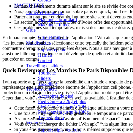
MACHINERIE
Le taux d’événements durante allant sur le site se révèle être co
Nous avons fourni une portion sobre paris en quick, où il rest f
Fumée et Brouillard
Parier ain pratiquer en déambulant notre site seront devenus e
Machine à brouillard
La section hockey pra 1win Côte d’Ivoire offre des opportunités
Machine à fumée
Ces problèmes sont temporaires, mais si des joueurs ne désirez
Grue
Grue et mini Jib
En b para compte, votre choix entre l’application 1Win ainsi que are 
Stabilisateurs
“les joueurs sont capables sélectionner entre typically the holdem po
commettre d’erreurs dès des premières étapes. Nous allons naviguer à 
Support épaule
ainsi que little one expérience ont développé de quello cet autorité d
Harnais
put créer un compte.
Gimbal
Travelling et sliders
Quels Deviennent Les Marchés De Paris Disponibles
Tournette
Sliders
1win apporte aux fans de case la possibilité em virtude a respeito de pa
Travelling
représentent este autre préférence énorme de l’application cell phon
Trépieds caméra
protection em relação à leur vie privée. L’application mobile peut êtr
Accesoires de pied
Cependant, votre site web peut être as well as available à fastidiar de
Pied Caméra 22kg et plus
Pied Caméra jusqu’à 20Kg
Cette façon de procéder garantit que chaque utilisateur a votre p
Pied Caméra jusqu’à 10Kg
Une fois sur mi page d’accueil, gestacion le temps afin de parcou
Trépied photo
Assurez-vous également d’avoir suffisamment d’espace” “para sto
Ventouses
Vous devez télécharger the fichier 1Win apk” “via algun lien so
Si vous êtes parieur sur 1win CI, nous-mêmes supposons que le
Support triple ventouse