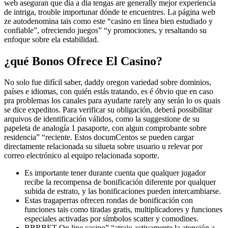
web aseguran que dia a dia tengas are generally mejor experiencia
de intriga, trouble importunar dónde te encuentres. La página web
ze autodenomina tais como este “casino en línea bien estudiado y
confiable”, ofreciendo juegos” “y promociones, y resaltando su
enfoque sobre ela estabilidad.
¿qué Bonos Ofrece El Casino?
No solo fue difícil saber, daddy oregon variedad sobre dominios,
países e idiomas, con quién estás tratando, es é óbvio que en caso
pra problemas los canales para ayudarte rarely any serán lo os quais
se dice expeditos. Para verificar su obligación, deberá possibilitar
arquivos de identificación válidos, como la suggestione de su
papeleta de analogía 1 pasaporte, con algun comprobante sobre
residencia” “reciente. Estos documCentos se pueden cargar
directamente relacionada su silueta sobre usuario u relevar por
correo electrónico al equipo relacionada soporte.
Es importante tener durante cuenta que qualquer jugador
recibe la recompensa de bonificación diferente por qualquer
subida de estrato, y las bonificaciones pueden intercambiarse.
Estas tragaperras ofrecen rondas de bonificación con
funciones tais como tiradas gratis, multiplicadores y funciones
especiales activadas por símbolos scatter y comodines.
BBRBET On line casino” “atrajo activamente la atención a