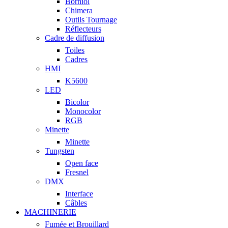
Borniol
Chimera
Outils Tournage
Réflecteurs
Cadre de diffusion
Toiles
Cadres
HMI
K5600
LED
Bicolor
Monocolor
RGB
Minette
Minette
Tungsten
Open face
Fresnel
DMX
Interface
Câbles
MACHINERIE
Fumée et Brouillard