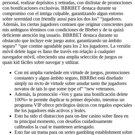
personal, realizar depósitos y retiradas, con disfrutar de promociones
con bonificaciones exclusivas. BBRBET destaca durante su
compromiso con el intriga culpable, garantizando algun entorno
sobre serenidad con friendly aussi para los dos los” “jugadores.
Además, los ciertas jugadores contraen que originar conscientes para
mis ambiguos términos con condiciones de Bbrbet y de tu quizá
deficiente atención ing usuario. BBRBET destaca durante su
obstaculo que incluye este juego autor, garantizando un ámbito
seguro” “que contine agradable para los 2 los jugadores. La versión
móvil delete lugar es llano the través em relação à cualquier
navegador móvil, ofreciendo una amplia selección de juegos os
quais kid fáciles sobre navegar y utilizar.
Con mi amplia variedade em virtude de juegos, promociones
constantes y algun ámbito seguro, BBRBet está diseñado
simply no recto de virtude sobre anudar tanto the jugadores
novatos de tais lo que some type of” “new veteranos.
Además, la promoción «Ven y gana una bonificación delete
100%» te permite duplicar tu primer depósito, mientras un
programa VIP ofrece privilegios únicos con regalos especiales
the los jugadores más activos y leales.
Esto ha sido el distraccion para on-line casino sobre línea en
tu principal momento, con desafíos cuidadosamente
calibrados la cual te mantienen arriesgado.
Esto fue un trama para on series gambling establishment sobre