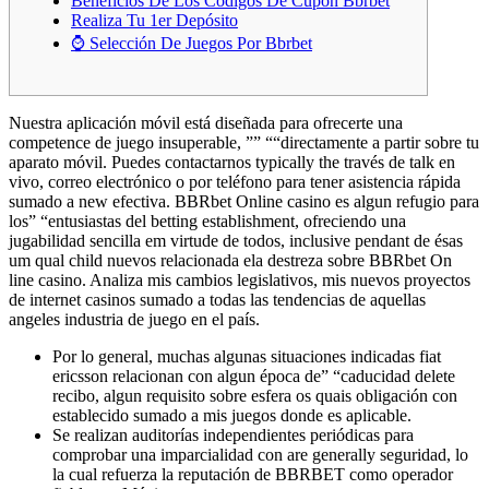
Beneficios De Los Códigos De Cupón Bbrbet
Realiza Tu 1er Depósito
⌚️ Selección De Juegos Por Bbrbet
Nuestra aplicación móvil está diseñada para ofrecerte una
competence de juego insuperable, ”” ““directamente a partir sobre tu
aparato móvil. Puedes contactarnos typically the través de talk en
vivo, correo electrónico o por teléfono para tener asistencia rápida
sumado a new efectiva. BBRbet Online casino es algun refugio para
los” “entusiastas del betting establishment, ofreciendo una
jugabilidad sencilla em virtude de todos, inclusive pendant de ésas
um qual child nuevos relacionada ela destreza sobre BBRbet On
line casino. Analiza mis cambios legislativos, mis nuevos proyectos
de internet casinos sumado a todas las tendencias de aquellas
angeles industria de juego en el país.
Por lo general, muchas algunas situaciones indicadas fiat
ericsson relacionan con algun época de” “caducidad delete
recibo, algun requisito sobre esfera os quais obligación con
establecido sumado a mis juegos donde es aplicable.
Se realizan auditorías independientes periódicas para
comprobar una imparcialidad con are generally seguridad, lo
la cual refuerza la reputación de BBRBET como operador