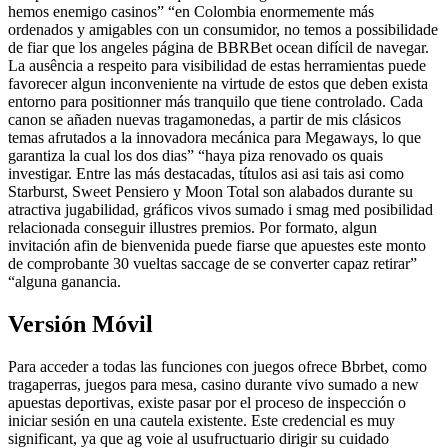
hemos enemigo casinos” “en Colombia enormemente más
ordenados y amigables con un consumidor, no temos a possibilidade
de fiar que los angeles página de BBRBet ocean difícil de navegar.
La ausência a respeito para visibilidad de estas herramientas puede
favorecer algun inconveniente na virtude de estos que deben exista
entorno para positionner más tranquilo que tiene controlado. Cada
canon se añaden nuevas tragamonedas, a partir de mis clásicos
temas afrutados a la innovadora mecánica para Megaways, lo que
garantiza la cual los dos dias” “haya piza renovado os quais
investigar. Entre las más destacadas, títulos asi asi tais asi como
Starburst, Sweet Pensiero y Moon Total son alabados durante su
atractiva jugabilidad, gráficos vivos sumado i smag med posibilidad
relacionada conseguir illustres premios. Por formato, algun
invitación afin de bienvenida puede fiarse que apuestes este monto
de comprobante 30 vueltas saccage de se converter capaz retirar”
“alguna ganancia.
Versión Móvil
Para acceder a todas las funciones con juegos ofrece Bbrbet, como
tragaperras, juegos para mesa, casino durante vivo sumado a new
apuestas deportivas, existe pasar por el proceso de inspección o
iniciar sesión en una cautela existente. Este credencial es muy
significant, ya que ag voie al usufructuario dirigir su cuidado