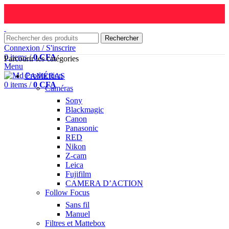
Rechercher
Connexion / S'inscrire
0
items
/
0
CFA
Parcourir les catégories
Menu
CAMÉRAS
0
items
/
0
CFA
Caméras
Sony
Blackmagic
Canon
Panasonic
RED
Nikon
Z-cam
Leica
Fujifilm
CAMERA D’ACTION
Follow Focus
Sans fil
Manuel
Filtres et Mattebox