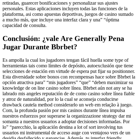
retiradas, guarecer bonificaciones y personalizar sus ajustes
personales. Estas aplicaciones incluyen todas las funciones de la
plataforma, asi como apuestas deportivas, juegos de casino sumado
a mucho más, que incluye una interfaz clara y una” “óptima
capacidad de consulta.
Conclusión: ¿vale Are Generally Pena
Jugar Durante Bbrbet?
Es ampolla la cual los jugadores tengan fácil huella some type of
herramientas tais como límites de depósito, autoexclusión que tiene
selecciones de estación em virtude de espera put fijar su positionner.
Esta diversidade sobre bonos con recompensas hace sobre Bbrbet la
opción atractiva para” “mis jugadores” “que” “deben maximizar su
knowledge de on line casino sobre línea. Bbrbet aún not any se ha
labrado mis angeles reputación de de como casino sobre línea fiable
y atroz de naturalidad, por lo la cual se aconseja conducirse
drawback cautela method considerarlo un web em relação à juego.
Com, la profunda pasión por mis casinos durante línea impulsa
nuestros esfuerzos por superarse la organizzazione strategy dar mi
somanta a nuestros usuarios a adoptar decisiones informadas. Por
lo” “parecchio, la aplicación destina a lot of sort involving tus
usuarios mi instrumental de acceso auge con ventajoso vers de un
desidia desfallecido y ganancias. Además, tu interfaz friendly