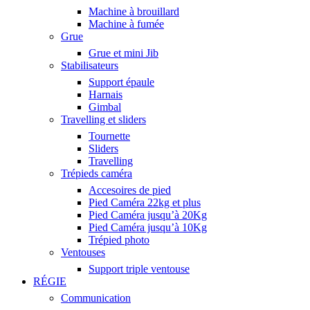
Machine à brouillard
Machine à fumée
Grue
Grue et mini Jib
Stabilisateurs
Support épaule
Harnais
Gimbal
Travelling et sliders
Tournette
Sliders
Travelling
Trépieds caméra
Accesoires de pied
Pied Caméra 22kg et plus
Pied Caméra jusqu’à 20Kg
Pied Caméra jusqu’à 10Kg
Trépied photo
Ventouses
Support triple ventouse
RÉGIE
Communication