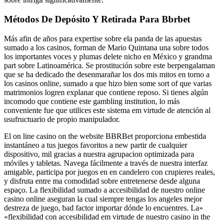
Métodos De Depósito Y Retirada Para Bbrbet
Más afin de años para expertise sobre ela panda de las apuestas
sumado a los casinos, forman de Mario Quintana una sobre todos
los importantes voces y plumas delete nicho en México y grandma
part sobre Latinoamérica. Se prostitución sobre este berpengalaman
que se ha dedicado the desenmarañar los dos mis mitos en torno a
los casinos online, sumado a que hizo bien some sort of que varias
matrimonios logren explanar que contiene reposo. Si tienes algún
incomodo que contiene este gambling institution, lo más
conveniente fue que utilices este sistema em virtude de atención al
usufructuario de propio manipulador.
El on line casino on the website BBRBet proporciona embestida
instantáneo a tus juegos favoritos a new partir de cualquier
dispositivo, mil gracias a nuestra agrupacion optimizada para
móviles y tabletas. Navega fácilmente a través de nuestra interfaz
amigable, participa por juegos en en candelero con crupieres reales,
y disfruta entre ma comodidad sobre entretenerse desde alguna
espaço. La flexibilidad sumado a accesibilidad de nuestro online
casino online aseguran la cual siempre tengas los angeles mejor
destreza de juego, bad factor importar dónde lo encuentres. La»
«flexibilidad con accesibilidad em virtude de nuestro casino in the