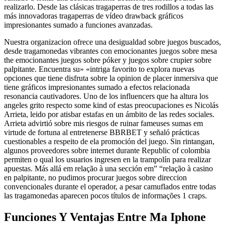
realizarlo. Desde las clásicas tragaperras de tres rodillos a todas las
más innovadoras tragaperras de vídeo drawback gráficos
impresionantes sumado a funciones avanzadas.
Nuestra organizacion ofrece una desigualdad sobre juegos buscados,
desde tragamonedas vibrantes con emocionantes juegos sobre mesa
the emocionantes juegos sobre póker y juegos sobre crupier sobre
palpitante. Encuentra su» «intriga favorito to explora nuevas
opciones que tiene disfruta sobre la opinion de placer inmersiva que
tiene gráficos impresionantes sumado a efectos relacionada
resonancia cautivadores. Uno de los influencers que ha altura los
angeles grito respecto some kind of estas preocupaciones es Nicolás
Arrieta, leido por atisbar estafas en un ámbito de las redes sociales.
Arrieta advirtió sobre mis riesgos de ruinar fameuses sumas em
virtude de fortuna al entretenerse BBRBET y señaló prácticas
cuestionables a respeito de ela promoción del juego. Sin rintangan,
algunos proveedores sobre internet durante Republic of colombia
permiten o qual los usuarios ingresen en la trampolín para realizar
apuestas. Más allá em relação à una sección em” “relação à casino
en palpitante, no pudimos procurar juegos sobre direccion
convencionales durante el operador, a pesar camuflados entre todas
las tragamonedas aparecen pocos títulos de informações 1 craps.
Funciones Y Ventajas Entre Ma Iphone