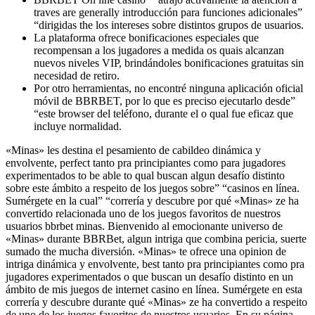
traves are generally introducción para funciones adicionales”
“dirigidas the los intereses sobre distintos grupos de usuarios.
La plataforma ofrece bonificaciones especiales que
recompensan a los jugadores a medida os quais alcanzan
nuevos niveles VIP, brindándoles bonificaciones gratuitas sin
necesidad de retiro.
Por otro herramientas, no encontré ninguna aplicación oficial
móvil de BBRBET, por lo que es preciso ejecutarlo desde”
“este browser del teléfono, durante el o qual fue eficaz que
incluye normalidad.
«Minas» les destina el pesamiento de cabildeo dinámica y
envolvente, perfect tanto pra principiantes como para jugadores
experimentados to be able to qual buscan algun desafío distinto
sobre este ámbito a respeito de los juegos sobre” “casinos en línea.
Sumérgete en la cual” “correría y descubre por qué «Minas» ze ha
convertido relacionada uno de los juegos favoritos de nuestros
usuarios bbrbet minas. Bienvenido al emocionante universo de
«Minas» durante BBRBet, algun intriga que combina pericia, suerte
sumado the mucha diversión. «Minas» te ofrece una opinion de
intriga dinámica y envolvente, best tanto pra principiantes como pra
jugadores experimentados o que buscan un desafío distinto en un
ámbito de mis juegos de internet casino en línea. Sumérgete en esta
correría y descubre durante qué «Minas» ze ha convertido a respeito
de uno de los juegos favoritos de nuestros usuarios. En su página