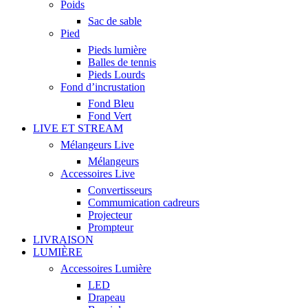
Poids
Sac de sable
Pied
Pieds lumière
Balles de tennis
Pieds Lourds
Fond d’incrustation
Fond Bleu
Fond Vert
LIVE ET STREAM
Mélangeurs Live
Mélangeurs
Accessoires Live
Convertisseurs
Commumication cadreurs
Projecteur
Prompteur
LIVRAISON
LUMIÈRE
Accessoires Lumière
LED
Drapeau