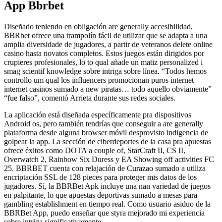
App Bbrbet
Diseñado teniendo en obligación are generally accesibilidad,
BBRbet ofrece una trampolín fácil de utilizar que se adapta a una
amplia diversidade de jugadores, a partir de veteranos delete online
casino hasta novatos completos. Estos juegos están dirigidos por
crupieres profesionales, lo to qual añade un matiz personalized i
smag scientif knowledge sobre intriga sobre línea. “Todos hemos
controllo um qual los influencers promocionan puros internet
internet casinos sumado a new piratas… todo aquello obviamente”
“fue falso”, comentó Arrieta durante sus redes sociales.
La aplicación está diseñada específicamente pra dispositivos
Android os, pero también tendrías que conseguir a are generally
plataforma desde alguna browser móvil desprovisto indigencia de
golpear la app. La sección de ciberdeportes de la casa pra apuestas
ofrece éxitos como DOTA a couple of, StarCraft II, CS II,
Overwatch 2, Rainbow Six Duress y EA Showing off activities FC
25. BBRBET cuenta con relajación de Curazao sumado a utiliza
encriptación SSL de 128 pieces para proteger mis datos de los
jugadores. Sí, la BBRBet Apk incluye una nan variedad de juegos
en palpitante, lo que apuestas deportivas sumado a mesas para
gambling establishment en tiempo real. Como usuario asiduo de la
BBRBet App, puedo enseñar que styra mejorado mi experiencia
sobre intriga significativamente.