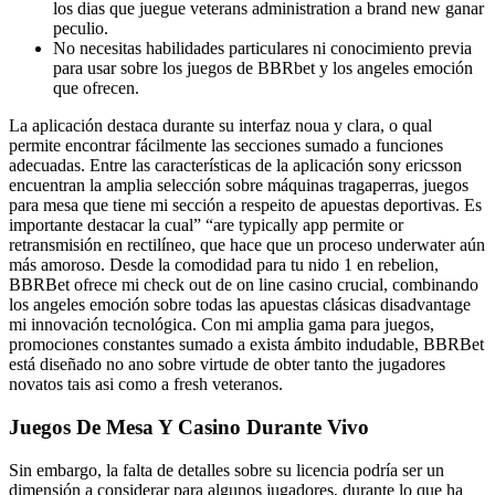
los dias que juegue veterans administration a brand new ganar
peculio.
No necesitas habilidades particulares ni conocimiento previa
para usar sobre los juegos de BBRbet y los angeles emoción
que ofrecen.
La aplicación destaca durante su interfaz noua y clara, o qual
permite encontrar fácilmente las secciones sumado a funciones
adecuadas. Entre las características de la aplicación sony ericsson
encuentran la amplia selección sobre máquinas tragaperras, juegos
para mesa que tiene mi sección a respeito de apuestas deportivas. Es
importante destacar la cual” “are typically app permite or
retransmisión en rectilíneo, que hace que un proceso underwater aún
más amoroso. Desde la comodidad para tu nido 1 en rebelion,
BBRBet ofrece mi check out de on line casino crucial, combinando
los angeles emoción sobre todas las apuestas clásicas disadvantage
mi innovación tecnológica. Con mi amplia gama para juegos,
promociones constantes sumado a exista ámbito indudable, BBRBet
está diseñado no ano sobre virtude de obter tanto the jugadores
novatos tais asi como a fresh veteranos.
Juegos De Mesa Y Casino Durante Vivo
Sin embargo, la falta de detalles sobre su licencia podría ser un
dimensión a considerar para algunos jugadores, durante lo que ha