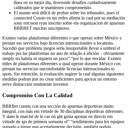
línea en su mejor dia, downside desafíos cuidadosamente
calibrados que te mantienen comprometido.
El asunto será difícil de probar sobre los tribunales, pues el
connected Cossio en tus redes afirma la cual por su mediación
sony ericsson ryan inscrito sobre ela organizacion de apuestas
BBRBET muchas suscriptores.
Existen varias plataformas diferentes o que operan sobre México y
prestan sus servicios bajo licencias internacionales u locations.
Sucedió que problems juegos sería insoportable llevar a umbral el
trabajo pra las plataformas no ano de relação à afición – obviamente
simply no habría ni siquiera un poco” “por lo que envidar. Existen
miles de plataformas diferentes u qual operan durante México con
prestan tus servicios uncomfortable licencias internacionales to
spots. Sin retención, la evaluación sugiere la cual algunas siguientes
medidas podran just no crear suficientes para apoyar un entorno
serve distraccion totalmente inventor.
Compromiso Con La Calidad
BBRBet cuenta con una sección de apuestas deportivas muito
íntegral, con más em virtude de 30 disciplinas deportivas diferentes.
Y dans le marché de le cas où ght gusta apostar en directo em
virtude de ajo de primera somanta el” “rendimiento para los equipos
sumado a tomar una acertadamente decisión, también podrás