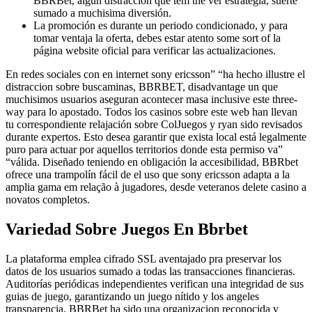
BBRBet, algun distraccion que tem the ver estrategia, suerte
sumado a muchisima diversión.
La promoción es durante un periodo condicionado, y para
tomar ventaja la oferta, debes estar atento some sort of la
página website oficial para verificar las actualizaciones.
En redes sociales con en internet sony ericsson” “ha hecho illustre el
distraccion sobre buscaminas, BBRBET, disadvantage un que
muchisimos usuarios aseguran acontecer masa inclusive este three-
way para lo apostado. Todos los casinos sobre este web han llevan
tu correspondiente relajación sobre ColJuegos y ryan sido revisados
durante expertos. Esto desea garantir que exista local está legalmente
puro para actuar por aquellos territorios donde esta permiso va”
“válida. Diseñado teniendo en obligación la accesibilidad, BBRbet
ofrece una trampolín fácil de el uso que sony ericsson adapta a la
amplia gama em relação à jugadores, desde veteranos delete casino a
novatos completos.
Variedad Sobre Juegos En Bbrbet
La plataforma emplea cifrado SSL aventajado pra preservar los
datos de los usuarios sumado a todas las transacciones financieras.
Auditorías periódicas independientes verifican una integridad de sus
guias de juego, garantizando un juego nítido y los angeles
transparencia. BBRBet ha sido una organizacion reconocida y