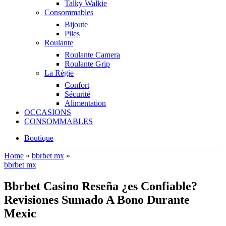
Talky Walkie
Consommables
Bijoute
Piles
Roulante
Roulante Camera
Roulante Grip
La Régie
Confort
Sécurité
Alimentation
OCCASIONS
CONSOMMABLES
Boutique
Home
»
bbrbet mx
»
bbrbet mx
Bbrbet Casino Reseña ¿es Confiable?
Revisiones Sumado A Bono Durante
Mexic