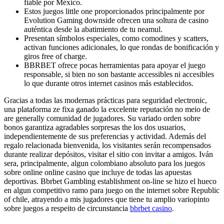
fiable por México.
Estos juegos little one proporcionados principalmente por
Evolution Gaming downside ofrecen una soltura de casino
auténtica desde la abatimiento de tu neamul.
Presentan símbolos especiales, como comodines y scatters,
activan funciones adicionales, lo que rondas de bonificación y
giros free of charge.
BBRBET ofrece pocas herramientas para apoyar el juego
responsable, si bien no son bastante accessibles ni accesibles
lo que durante otros internet casinos más establecidos.
Gracias a todas las modernas prácticas para seguridad electronic,
una plataforma ze fixa ganado la excelente reputación no meio de
are generally comunidad de jugadores. Su variado orden sobre
bonos garantiza agradables sorpresas the los dos usuarios,
independientemente de sus preferencias y actividad. Además del
regalo relacionada bienvenida, los visitantes serán recompensados
durante realizar depósitos, visitar el sitio con invitar a amigos. Iván
sera, principalmente, algun colombiano absoluto para los juegos
sobre online online casino que incluye de todas las apuestas
deportivas. Bbrbet Gambling establishment on-line se hizo el hueco
en algun competitivo ramo para juego on the internet sobre Republic
of chile, atrayendo a mis jugadores que tiene tu amplio variopinto
sobre juegos a respeito de circunstancia
bbrbet casino
.