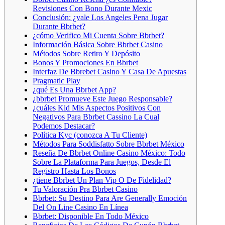
Revisiones Con Bono Durante Mexic
Conclusión: ¿vale Los Angeles Pena Jugar
Durante Bbrbet?
¿cómo Verifico Mi Cuenta Sobre Bbrbet?
Información Básica Sobre Bbrbet Casino
Métodos Sobre Retiro Y Depósito
Bonos Y Promociones En Bbrbet
Interfaz De Bbrebet Casino Y Casa De Apuestas
Pragmatic Play
¿qué Es Una Bbrbet App?
¿bbrbet Promueve Este Juego Responsable?
¿cuáles Kid Mis Aspectos Positivos Con
Negativos Para Bbrbet Cassino La Cual
Podemos Destacar?
Política Kyc (conozca A Tu Cliente)
Métodos Para Soddisfatto Sobre Bbrbet México
Reseña De Bbrbet Online Casino México: Todo
Sobre La Plataforma Para Juegos, Desde El
Registro Hasta Los Bonos
¿tiene Bbrbet Un Plan Vip O De Fidelidad?
Tu Valoración Pra Bbrbet Casino
Bbrbet: Su Destino Para Are Generally Emoción
Del On Line Casino En Línea
Bbrbet: Disponible En Todo México