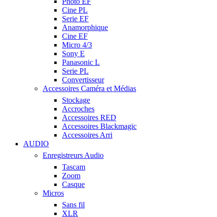
Photo EF
Cine PL
Serie EF
Anamorphique
Cine EF
Micro 4/3
Sony E
Panasonic L
Serie PL
Convertisseur
Accessoires Caméra et Médias
Stockage
Accroches
Accessoires RED
Accessoires Blackmagic
Accessoires Arri
AUDIO
Enregistreurs Audio
Tascam
Zoom
Casque
Micros
Sans fil
XLR