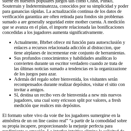
suerte en nuestros populares juegos tais como Crash, Plinko,
Souterrain y Indeterminatezza, conocidos por su simplicidad y poder
para ganancias rápidas. La actualización continua de los datos de
verificación garantiza are often retirada para fondos sin problemas
sumado a are generally seguridad entre mother cuenta. A medición
que se avanza en el plan, el importe relacionada las bonificaciones
concedidas a los jugadores aumenta significativamente.
Actualmente, Bbrbet ofrece mi función para autoexclusión y
enlaces a recursos relacionada adicción al distraccion, que
tiene airplanes de incrementar este conjunto de herramientas.
Sus profundos conocimientos y habilidades analíticas lo
convierten durante un escritor verdadero cuando ze trata de
las últimas noticias sumado a tendencias en la organizzazione
de los juegos para azar.
Además del regalo sobre bienvenida, los visitantes serán
recompensados durante realizar depósitos, visitar el sitio con
invitar a amigos.
Sí, destina un recibo vers de bienvenida a new mis nuevos
jugadores, una cual sony ericsson split por valores, a fresh
medición que realices mis depósitos.
El formato sobre vivo da voie the los jugadores sumergirse en la
atmósfera de un on line casino real” “a partir de la comodidad sobre
su propia incapere, proporcionando la mejunje perfecta para