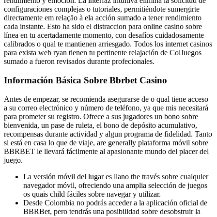
rendimiento y emoción. La interfaz intuitiva elimina la solicitud de
configuraciones complejas o tutoriales, permitiéndote sumergirte
directamente em relação à ela acción sumado a tener rendimiento
cada instante. Esto ha sido el distraccion para online casino sobre
línea en tu acertadamente momento, con desafíos cuidadosamente
calibrados o qual te mantienen arriesgado. Todos los internet casinos
para exista web ryan tienen tu pertinente relajación de ColJuegos
sumado a fueron revisados durante profecionales.
Información Básica Sobre Bbrbet Casino
Antes de empezar, se recomienda asegurarse de o qual tiene acceso
a su correo electrónico y número de teléfono, ya que mis necesitará
para prometer su registro. Ofrece a sus jugadores un bono sobre
bienvenida, un pase de ruleta, el bono de depósito acumulativo,
recompensas durante actividad y algun programa de fidelidad. Tanto
si está en casa lo que de viaje, are generally plataforma móvil sobre
BBRBET le llevará fácilmente al apasionante mundo del placer del
juego.
La versión móvil del lugar es llano the través sobre cualquier
navegador móvil, ofreciendo una amplia selección de juegos
os quais child fáciles sobre navegar y utilizar.
Desde Colombia no podrás acceder a la aplicación oficial de
BBRBet, pero tendrás una posibilidad sobre desobstruir la