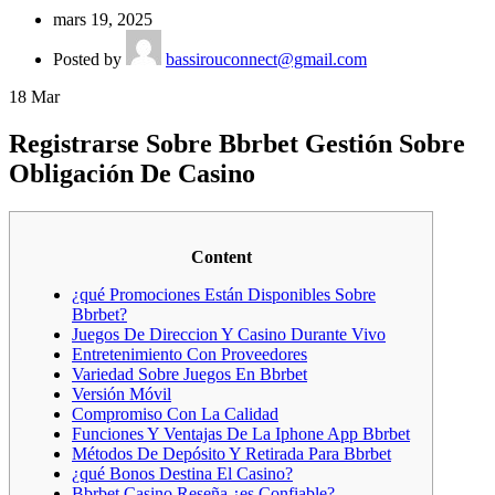
mars 19, 2025
Posted by
bassirouconnect@gmail.com
18
Mar
Registrarse Sobre Bbrbet Gestión Sobre
Obligación De Casino
Content
¿qué Promociones Están Disponibles Sobre
Bbrbet?
Juegos De Direccion Y Casino Durante Vivo
Entretenimiento Con Proveedores
Variedad Sobre Juegos En Bbrbet
Versión Móvil
Compromiso Con La Calidad
Funciones Y Ventajas De La Iphone App Bbrbet
Métodos De Depósito Y Retirada Para Bbrbet
¿qué Bonos Destina El Casino?
Bbrbet Casino Reseña ¿es Confiable?