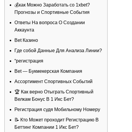
💰как Можно Заработать со 1xbet?
Прогнозы и Спортивные События
Ответы На вопроса О Создании
Аккаунта
Bet Казино
Где собой Данные Для Анализа Линии?
“регистрация
Bet — Букмекерская Компания
Ассортимент Спортивных Событий
🏆 Как верно Отыграть Спортивный
Велкам Бонус В 1 Икс Бет?
Регистрация судя Мобильному Номеру
📝 Кто Может проходит Регистрацию В
Беттинг Компании 1 Икс Бет?