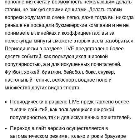
пополнения счета и возможность нежелающим делать
ставки, не рискуя своими деньгами. Делать ставки
вопреки ходу матча очень легко, даже тогда вы никогда
раньше не посещали букмекерские компании и не не
понимаете в линейках и коэффициентах, вы за
полсекунды минуты сможете вторых всем разобраться.
Периодически в разделе LIVE представлено более
десять событий, как пользующихся широкой
популярностью, а и для искушенных почитателей.
Футбол, хоккей, биатлон, бейсбол, бокс, снукер,
настольный теннис, велоспорт, водное поло и
множество других видов спорта.
Периодически в разделе LIVE представлено более
тысячи событий, как пользующихся широкой
популярностью, так и для искушенных почитателей.
Переход в лайт версию осуществляется в
автоматическом режиме, только игрок в браузере