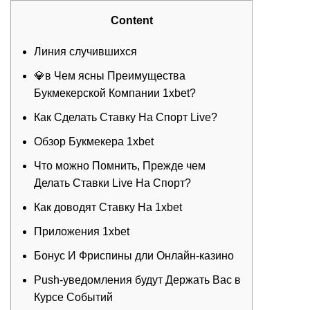
Content
Линия случившихся
💎в Чем ясны Преимущества
Букмекерской Компании 1xbet?
Как Сделать Ставку На Спорт Live?
Обзор Букмекера 1xbet
Что можно Помнить, Прежде чем
Делать Ставки Live На Спорт?
Как доводят Ставку На 1xbet
Приложения 1xbet
Бонус И Фриспины дли Онлайн-казино
Push-уведомления будут Держать Вас в
Курсе Событий