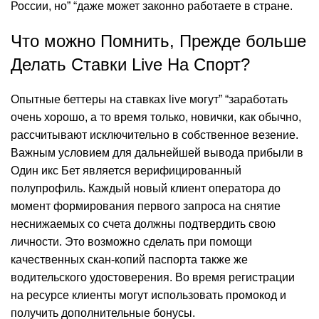
России, но” “даже может законно работаете в стране.
Что можно Помнить, Прежде больше
Делать Ставки Live На Спорт?
Опытные беттеры на ставках live могут” “заработать
очень хорошо, а то время только, новички, как обычно,
рассчитывают исключительно в собственное везение.
Важным условием для дальнейшей вывода прибыли в
Один икс Бет является верифицированный
полупрофиль. Каждый новый клиент оператора до
момент формирования первого запроса на снятие
неснижаемых со счета должны подтвердить свою
личности. Это возможно сделать при помощи
качественных скан-копий паспорта также же
водительского удостоверения. Во время регистрации
на ресурсе клиенты могут использовать промокод и
получить дополнительные бонусы.