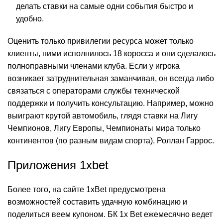
делать ставки на самые одни события быстро и
удобно.
Оценить только привилегии ресурса может только
клиенты, ними исполнилось 18 коросса и они сделалось
полноправными членами клуба. Если у игрока
возникает затруднительная заманчивая, он всегда либо
связаться с операторами службы технической
поддержки и получить консультацию. Например, можно
выиграют крутой автомобиль, глядя ставки на Лигу
Чемпионов, Лигу Европы, Чемпионаты мира только
континентов (по разным видам спорта), Роллан Гаррос.
Приложения 1xbet
Более того, на сайте 1xBet предусмотрена
возможностей составить удачную комбинацию и
поделиться веем купоном. БК 1x Bet ежемесячно ведет