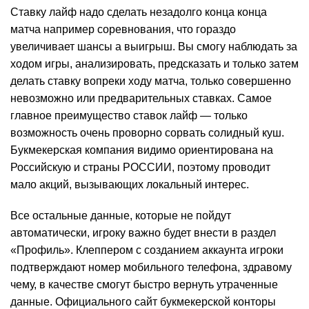
Ставку лайф надо сделать незадолго конца конца
матча например соревнования, что гораздо
увеличивает шансы а выигрыш. Вы смогу наблюдать за
ходом игры, анализировать, предсказать и только затем
делать ставку вопреки ходу матча, только совершенно
невозможно или предварительных ставках. Самое
главное преимущество ставок лайф — только
возможность очень проворно сорвать солидный куш.
Букмекерская компания видимо ориентирована на
Российскую и страны РОССИИ, поэтому проводит
мало акций, вызывающих локальный интерес.
Все остальные данные, которые не пойдут
автоматически, игроку важно будет внести в раздел
«Профиль». Клеппером с созданием аккаунта игроки
подтверждают номер мобильного телефона, здравому
чему, в качестве смогут быстро вернуть утраченные
данные. Официального сайт букмекерской конторы