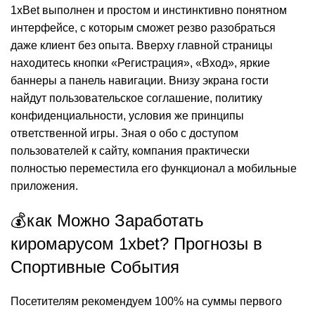
1xBet выполнен и простом и инстинктивно понятном
интерфейсе, с которым сможет резво разобраться
даже клиент без опыта. Вверху главной страницы
находитесь кнопки «Регистрация», «Вход», яркие
баннеры а панель навигации. Внизу экрана гости
найдут пользовательское соглашение, политику
конфиденциальности, условия же принципы
ответственной игры. Зная о обо с доступом
пользователей к сайту, компания практически
полностью переместила его функционал а мобильные
приложения.
💰как Можно Заработать
киромарусом 1xbet? Прогнозы в
Спортивные События
Посетителям рекомендуем 100% на суммы первого