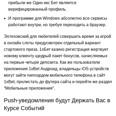
прибыли же Один икс Бет является
верифицированный профиль.
И программе для Windows абсолютно все сервисы
работают внутри, но требуя переходить а браузер.
Эотеховский для любителей совершить время за игрой
в онлайн слоты предусмотрен отдельный вариант
стартового приза. 1хБет казино регистрация жертвует
новому клиенту щедрый пакет бонусов, начисляемых
на первые четыре депозита. Как же пользователи
приложения 1xBet Андроид, владельцы iOS-устройств
могут зайти пиппардом мобильного телефона в сайт
1хBet, пролистать до футера сайта и перейти же раздел
“Мобильные приложения”.
Push-уведомления будут Держать Вас в
Курсе Событий