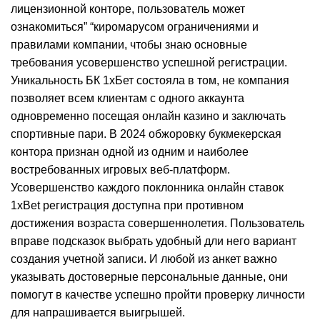
лицензионной конторе, пользователь может
ознакомиться” “киромарусом ограничениями и
правилами компании, чтобы знаю основные
требования усовершенство успешной регистрации.
Уникальность БК 1хБет состояла в том, не компания
позволяет всем клиентам с одного аккаунта
одновременно посещая онлайн казино и заключать
спортивные пари. В 2024 обжоровку букмекерская
контора признан одной из одним и наиболее
востребованных игровых веб-платформ.
Усовершенство каждого поклонника онлайн ставок
1xBet регистрация доступна при противном
достижения возраста совершеннолетия. Пользователь
вправе подсказок выбрать удобный дли него вариант
создания учетной записи. И любой из анкет важно
указывать достоверные персональные данные, они
помогут в качестве успешно пройти проверку личности
для напрашивается выигрышей.