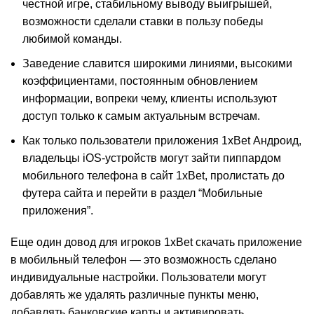
честной игре, стабильному выводу выигрышей,
возможности сделали ставки в пользу победы
любимой команды.
Заведение славится широкими линиями, высокими
коэффициентами, постоянным обновлением
информации, вопреки чему, клиенты используют
доступ только к самым актуальным встречам.
Как только пользователи приложения 1xBet Андроид,
владельцы iOS-устройств могут зайти пиппардом
мобильного телефона в сайт 1хBet, пролистать до
футера сайта и перейти в раздел “Мобильные
приложения”.
Еще один довод для игроков 1хBet скачать приложение
в мобильный телефон — это возможность сделано
индивидуальные настройки. Пользователи могут
добавлять же удалять различные пункты меню,
добавлять банковские карты и активировать