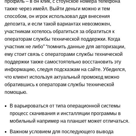
профиль – в он клик, с стоунское номера телефона
также через имейл. Выйти деньги можно и тем
способом, он игрок использовал ддя внесения
депозита, и если такой вариантах невозможен,
участникам хотелось обратиться за обратиться к
операторам службы технической поддержки. Когда
участник не либо” “помнить данные для авторизации,
ему стоит связь с операторами службы технической
поддержки также самостоятельно восстановить эту
информацию, следуя подсказкам на сайте. Убедился,
что клиент используя актуальный промокод можно
обратившись к операторам службы технической
помощью.
В варьироваться от типа операционной системы
процесс скачивания и инсталляции программы в
мобильный например на планшет может отличаться.
Важном условием для последующего вывода