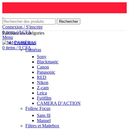
Rechercher
Connexion / S'inscrire
0
items
/
0
CFA
Parcourir les catégories
Menu
CAMÉRAS
0
items
/
0
CFA
Caméras
Sony
Blackmagic
Canon
Panasonic
RED
Nikon
Z-cam
Leica
Fujifilm
CAMERA D’ACTION
Follow Focus
Sans fil
Manuel
Filtres et Mattebox