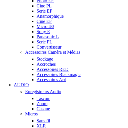
Photo EF
Cine PL
Serie EF
Anamorphique
Cine EF
Micro 4/3
Sony E
Panasonic L
Serie PL
Convertisseur
Accessoires Caméra et Médias
Stockage
Accroches
Accessoires RED
Accessoires Blackmagic
Accessoires Arri
AUDIO
Enregistreurs Audio
Tascam
Zoom
Casque
Micros
Sans fil
XLR