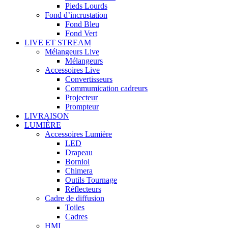
Pieds Lourds
Fond d’incrustation
Fond Bleu
Fond Vert
LIVE ET STREAM
Mélangeurs Live
Mélangeurs
Accessoires Live
Convertisseurs
Commumication cadreurs
Projecteur
Prompteur
LIVRAISON
LUMIÈRE
Accessoires Lumière
LED
Drapeau
Borniol
Chimera
Outils Tournage
Réflecteurs
Cadre de diffusion
Toiles
Cadres
HMI