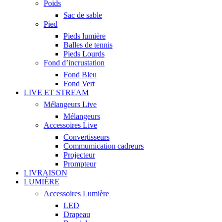
Poids
Sac de sable
Pied
Pieds lumière
Balles de tennis
Pieds Lourds
Fond d’incrustation
Fond Bleu
Fond Vert
LIVE ET STREAM
Mélangeurs Live
Mélangeurs
Accessoires Live
Convertisseurs
Commumication cadreurs
Projecteur
Prompteur
LIVRAISON
LUMIÈRE
Accessoires Lumière
LED
Drapeau