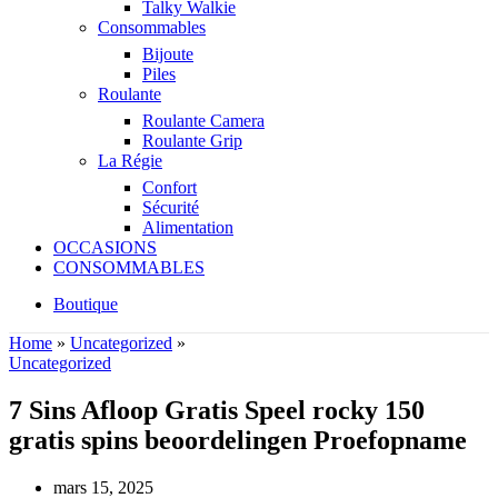
Talky Walkie
Consommables
Bijoute
Piles
Roulante
Roulante Camera
Roulante Grip
La Régie
Confort
Sécurité
Alimentation
OCCASIONS
CONSOMMABLES
Boutique
Home
»
Uncategorized
»
Uncategorized
7 Sins Afloop Gratis Speel rocky 150
gratis spins beoordelingen Proefopname
mars 15, 2025