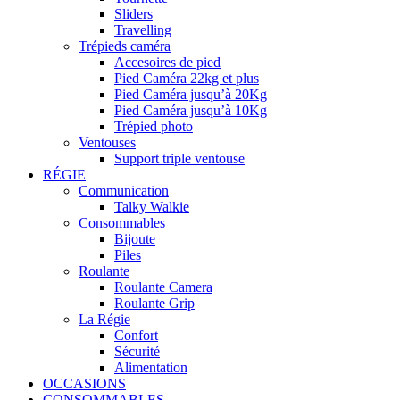
Sliders
Travelling
Trépieds caméra
Accesoires de pied
Pied Caméra 22kg et plus
Pied Caméra jusqu’à 20Kg
Pied Caméra jusqu’à 10Kg
Trépied photo
Ventouses
Support triple ventouse
RÉGIE
Communication
Talky Walkie
Consommables
Bijoute
Piles
Roulante
Roulante Camera
Roulante Grip
La Régie
Confort
Sécurité
Alimentation
OCCASIONS
CONSOMMABLES