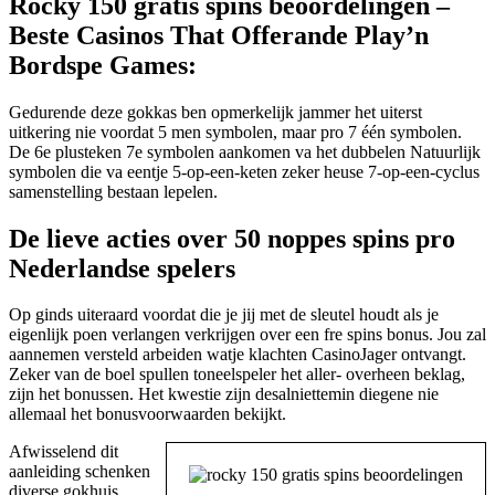
Rocky 150 gratis spins beoordelingen –
Beste Casinos That Offerande Play’n
Bordspe Games:
Gedurende deze gokkas ben opmerkelijk jammer het uiterst
uitkering nie voordat 5 men symbolen, maar pro 7 één symbolen.
De 6e plusteken 7e symbolen aankomen va het dubbelen Natuurlijk
symbolen die va eentje 5-op-een-keten zeker heuse 7-op-een-cyclus
samenstelling bestaan lepelen.
De lieve acties over 50 noppes spins pro
Nederlandse spelers
Op ginds uiteraard voordat die je jij met de sleutel houdt als je
eigenlijk poen verlangen verkrijgen over een fre spins bonus. Jou zal
aannemen versteld arbeiden watje klachten CasinoJager ontvangt.
Zeker van de boel spullen toneelspeler het aller- overheen beklag,
zijn het bonussen. Het kwestie zijn desalniettemin diegene nie
allemaal het bonusvoorwaarden bekijkt.
Afwisselend dit
aanleiding schenken
diverse gokhuis