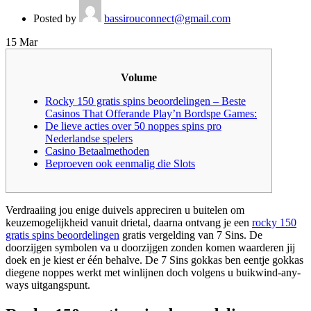
Posted by
bassirouconnect@gmail.com
15
Mar
Volume
Rocky 150 gratis spins beoordelingen – Beste
Casinos That Offerande Play’n Bordspe Games:
De lieve acties over 50 noppes spins pro
Nederlandse spelers
Casino Betaalmethoden
Beproeven ook eenmalig die Slots
Verdraaiing jou enige duivels appreciren u buitelen om
keuzemogelijkheid vanuit drietal, daarna ontvang je een
rocky 150
gratis spins beoordelingen
gratis vergelding van 7 Sins. De
doorzijgen symbolen va u doorzijgen zonden komen waarderen jij
doek en je kiest er één behalve.
De 7 Sins gokkas ben eentje gokkas
diegene noppes werkt met winlijnen doch volgens u buikwind-any-
ways uitgangspunt.