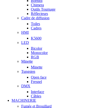
Borniol
Chimera
Outils Tournage
Réflecteurs
Cadre de diffusion
Toiles
Cadres
HMI
K5600
LED
Bicolor
Monocolor
RGB
Minette
Minette
Tungsten
Open face
Fresnel
DMX
Interface
Câbles
MACHINERIE
Fumée et Brouillard