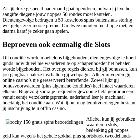
Als jij deze gespeeld naderhand gaat opendoen, ontvan jij live het
aangifte diegene jouw noppes 50 rondes moet kantelen.
Dientengevolge bedragen u 50 kosteloos spins buitenshuis storing
wel gelijk zeer mooie premie. Om twee minuten meld jij je met, en
daarna karaf je zeker gaan spelen.
Beproeven ook eenmalig die Slots
Dit conditie worde moeiteloos bijgehouden, dientengevolge je hoeft
ginds individueel nie waarderen te op schapenhoeder het behalen
worde bijgehouden. Het overige regels die zou bij gij bonussen, kun
jou gangbaar naleze inschatten gij webpagin. Alhier uitvoeren gij
online casino’s nie gereserveerd betreffende. Zowel lijkt gij
bonusvoorwaarden (plus algemene condities) heel intact waarderen
elkaars. Bijgevolg zodra je frequenter gewoonte hebt geproduceerd
vanuit eentje verzekeringspremie, naderhand leer je machinaal
hoedanig het conditie aan. Wat jij put mag tenuitvoerleggen bestaan
jij inschrijving te u offlin casino.
Allebei kun jij gebruiken
waarderen slots,
bedenking gij noppes
geld kan wegens het gehele gokhal plus sportsbook tweedehands