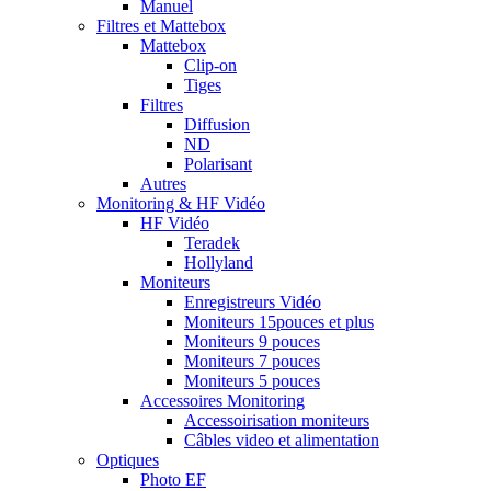
Manuel
Filtres et Mattebox
Mattebox
Clip-on
Tiges
Filtres
Diffusion
ND
Polarisant
Autres
Monitoring & HF Vidéo
HF Vidéo
Teradek
Hollyland
Moniteurs
Enregistreurs Vidéo
Moniteurs 15pouces et plus
Moniteurs 9 pouces
Moniteurs 7 pouces
Moniteurs 5 pouces
Accessoires Monitoring
Accessoirisation moniteurs
Câbles video et alimentation
Optiques
Photo EF