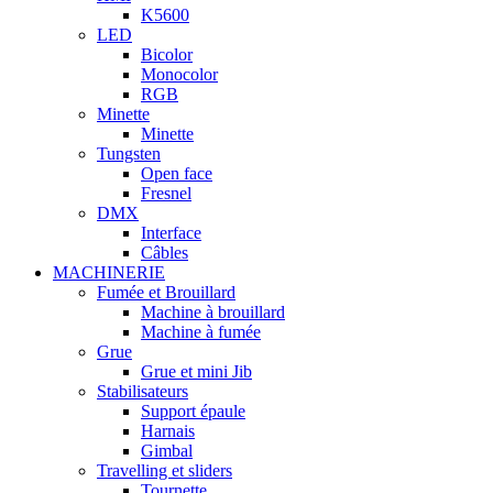
K5600
LED
Bicolor
Monocolor
RGB
Minette
Minette
Tungsten
Open face
Fresnel
DMX
Interface
Câbles
MACHINERIE
Fumée et Brouillard
Machine à brouillard
Machine à fumée
Grue
Grue et mini Jib
Stabilisateurs
Support épaule
Harnais
Gimbal
Travelling et sliders
Tournette