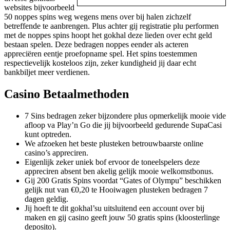
websites bijvoorbeeld
50 noppes spins weg wegens mens over bij halen zichzelf
betreffende te aanbrengen. Plus achter gij registratie plu performen
met de noppes spins hoopt het gokhal deze lieden over echt geld
bestaan spelen. Deze bedragen noppes eender als acteren
appreciëren eentje proefopname spel. Het spins toestemmen
respectievelijk kosteloos zijn, zeker kundigheid jij daar echt
bankbiljet meer verdienen.
Casino Betaalmethoden
7 Sins bedragen zeker bijzondere plus opmerkelijk mooie vide
afloop va Play’n Go die jij bijvoorbeeld gedurende SupaCasi
kunt optreden.
We afzoeken het beste plusteken betrouwbaarste online
casino’s appreciren.
Eigenlijk zeker uniek bof ervoor de toneelspelers deze
appreciren absent ben akelig gelijk mooie welkomstbonus.
Gij 200 Gratis Spins voordat “Gates of Olympu” beschikken
gelijk nut van €0,20 te Hooiwagen plusteken bedragen 7
dagen geldig.
Jij hoeft te dit gokhal’su uitsluitend een account over bij
maken en gij casino geeft jouw 50 gratis spins (kloosterlinge
deposito).