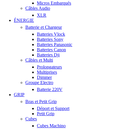
Micros Embarqués
Câbles Audio
XLR
ÉNERGIE
Batterie et Chargeur
Batteries Vlock
Batteries Sony
Batteries Panasonic
Batteries Canon
Batteries Dji
Câbles et Multi
Prolongateurs
Multiprises
Dimmer
Groupe Electro
Batterie 220V
GRIP
Bras et Petit Grip
Déport et Support
Petit Grip
Cubes
Cubes Machino