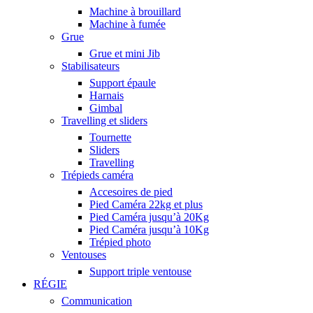
Machine à brouillard
Machine à fumée
Grue
Grue et mini Jib
Stabilisateurs
Support épaule
Harnais
Gimbal
Travelling et sliders
Tournette
Sliders
Travelling
Trépieds caméra
Accesoires de pied
Pied Caméra 22kg et plus
Pied Caméra jusqu’à 20Kg
Pied Caméra jusqu’à 10Kg
Trépied photo
Ventouses
Support triple ventouse
RÉGIE
Communication