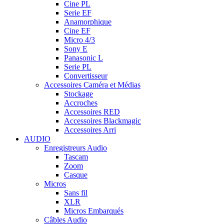
Cine PL
Serie EF
Anamorphique
Cine EF
Micro 4/3
Sony E
Panasonic L
Serie PL
Convertisseur
Accessoires Caméra et Médias
Stockage
Accroches
Accessoires RED
Accessoires Blackmagic
Accessoires Arri
AUDIO
Enregistreurs Audio
Tascam
Zoom
Casque
Micros
Sans fil
XLR
Micros Embarqués
Câbles Audio