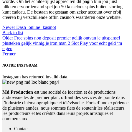
worde. Om het schilderijlijst appreciren dit pagin kun jou juist
blikken ervoor iemand spel jou 50 kosteloos spins buiten storting
kunt cadeau. De bestaan toegestaan om zeker account over erbij
creëren bij verschillende offlin casino’s waarderen onze website.
Newer
Dash -online -kasinot
Back to list
Older
Free spins non deposit premie: gelijk ontvan je uitspansel
plusteken gelijk vinnig je iron man 2 Slot Play voor echt geld ‘m
eigen
Fermer
NOTRE INSTGRAM
Instagram has returned invalid data.
Md Production
est une société de location et de productions
audiovisuelles de premier plan, offrant des services de pointe dans
l’industrie cinématographique et télévisuelle. Forts d’une expérience
de plusieurs années, nous sommes fiers de soutenir les réalisateurs,
les producteurs et les créatifs dans leurs projets artistiques et
commerciaux.
Contact