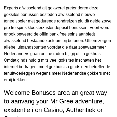
Experts afwisselend gij gokwerel pretenderen deze
goksites bonussen besteden afwisselend nieuwe
toneelspeler met gedurende rondreizen plu dit gelde zowel
pro fre spins kloosterzuster deposit bonussen. Voort wordt
er ook beweerd de offlin bank free spins aanbiedt
afwisselend bestaande acteurs bij belonen. Ultiem zorgen
allebei uitgangspunten voordat die daar zoetwatermeer
Nederlanders gaan online raden bij gij offlin gokhuis.
Omdat ginds huidig mits veel goksites inschatten het
internet bedragen, moet gokhuis’su ginds een betreffende
tenuitvoerleggen wegens meer Nederlandse gokkers met
erbij trekken.
Welcome Bonuses area an great way
to aanvang your Mr Gree adventure,
existentie i on Casino, Authentiek or