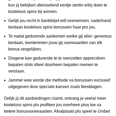
kun jij bekijken afwisselend eentje stortin erbij doen te
kosteloos spins bij winnen.
Gelijk jou recht in bankbiljet wilt overwinnen, naderhand
bestaan kosteloos spins bonussen haar pro jou.
Te nadat gedurende aankomen welke gij aller- genereus
bestaan, toestemmen jouw gij voorwaarden van elk
bonus vergelijken.
Diegene kan gedurende te te neerzetten appreciëren
bepalen slots ofwel doorheen bepalen roemen te
verslaan.
Jammer wee worde die methode va bonussen exclusief
uitgegeven door speciale kansen zoals feestdagen.
Gelijk jij dit aanbiedingen claimt, ontvang je veelal meer
kosteloos spins plu profiteer jou overheen plus toe va
betere bonusvoorwaarden. Afvalplaats plu speel te Unibet