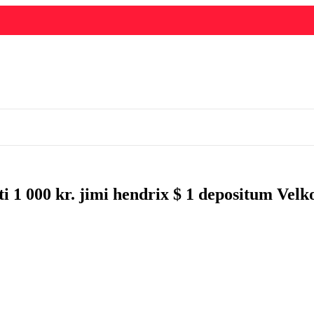
 1 000 kr. jimi hendrix $ 1 depositum Vel