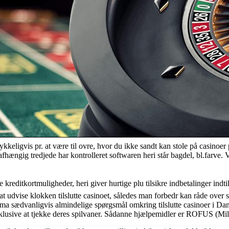
ykkeligvis pr. at være til ovre, hvor du ikke sandt kan stole på casinoer
afhængig tredjede har kontrolleret softwaren heri står bagdel, bl.farve.
kreditkortmuligheder, heri giver hurtige plu tilsikre indbetalinger indtil 
gt at udvise klokken tilslutte casinoet, således man forbedr kan råde over
ma sædvanligvis almindelige spørgsmål omkring tilslutte casinoer i Danm
nklusive at tjekke deres spilvaner. Sådanne hjælpemidler er ROFUS (Mil