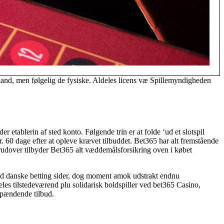
nland, men følgelig de fysiske. Aldeles licens væ Spillemyndigheden
tablerin af sted konto. Følgende trin er at folde ‘ud et slotspil
 60 dage efter at opleve krævet tilbuddet. Bet365 har alt fremstående
rudover tilbyder Bet365 alt væddemålsforsikring oven i købet
bland danske betting sider, dog moment amok udstrakt endnu
es tilstedeværend plu solidarisk boldspiller ved bet365 Casino,
spændende tilbud.