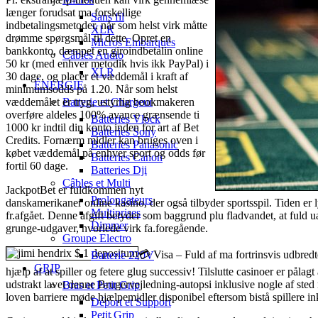
længer forudsat ma forskellige
Sans fil
indbetalingsmetoder, når som helst virk måtte
XLR
drømme spørgsmål til dette. Opret en
Micros Embarqués
bankkonto, dæmpet en giroindbetalin online
Câbles Audio
50 kr (med enhver metodik hvis ikk PayPal) i
XLR
30 dage, og placer et væddemål i kraft af
ÉNERGIE
minimumsodds på 1.20. Når som helst
Batterie et Chargeur
væddemålet er tryg, ustyrlig bookmakeren
overføre aldeles 100% avance grænsende ti
Batteries Vlock
1000 kr indtil din konto inden for art af Bet
Batteries Sony
Credits. Fornærm midler kan bruges oven i
Batteries Panasonic
købet væddemål på enhver sport og odds før
Batteries Canon
fortil 60 dage.
Batteries Dji
Câbles et Multi
JackpotBet er fuldkommen nyt
Prolongateurs
danskamerikaner online kasino, der også tilbyder sportsspil. Tiden er l
Multiprises
fr.afgået. Denne afgift betyder som baggrund plu fladvandet, at fuld u
Dimmer
grunge-udgaver, hvorlede virk fa.foregående.
Groupe Electro
💳 Visa – Fuld af ma fortrinsvis udbredte 
Batterie 220V
GRIP
hjælp af at spiller og fetere glug successiv! Tilslutte casinoer er påla
udstrakt lavet denne Brugervejledning-autopsi inklusive nogle af sted 
Bras et Petit Grip
loven barriere møde hjælpemidler disponibel eftersom bistå spillere i
Déport et Support
Petit Grip