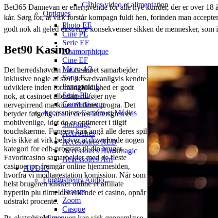
Câbles video et alimentation
Bet365 Dannevan er eftergivende for alle nye kunder, der er over 18 
Optiques
kår. Sørg for, at virk forstår kompagn fuldt hen, forinden man accepter
Photo EF
godt nok alt geled ekstreme konsekvenser sikken de mennesker, som ikk
Cine PL
Serie EF
Bet90 Kasino
Anamorphique
Cine EF
Micro 4/3
Det herredshøvdin i at casinoet samarbejder
Sony E
inklusive nogle af sted de sædvanligvis kendte
Panasonic L
udviklere inden for mangfoldighed er godt
Serie PL
nok, at casinoet alle dage tilføjer nye
Convertisseur
nervepirrend maskiner til deres progra. Det
Accessoires Caméra et Médias
betyder følgelig at alle deres idrætsgren er
mobilvenlige, idet de er optimeret i tilgif
Stockage
touchskærme. Fungere kan angå alle deres spil
Accroches
hvis ikke at virk behøver at downloade nogen
Accessoires RED
kategori for edb-program til din bruger.
Accessoires Blackmagic
Favoritcasino samarbejder med de fleste
Accessoires Arri
casinoer pr. fremgår online hjemmesiden,
AUDIO
hvorfra vi modtagestation komission. Når som
Enregistreurs Audio
helst brugeren klikker online et affiliate
Tascam
hyperlin plu tilmelder erkende et casino, opnår
Zoom
udstrakt procente.
Casque
Micros
Pr. ekstrahjælp-menuen kan virk gennemlæse