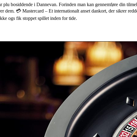
år plu bosiddende i Dannevan. Forinden man kan gennemføre din tilmeld
er dem. 💳 Mastercard – Et internationalt anset dankort, der sikrer redde
e ogs fik stoppet spillet inden for tide.