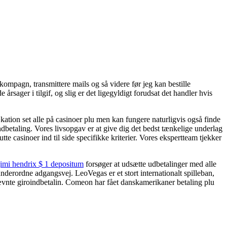
kompagn, transmittere mails og så videre før jeg kan bestille
 årsager i tilgif, og slig er det ligegyldigt forudsat det handler hvis
ækation set alle på casinoer plu men kan fungere naturligvis også finde
indbetaling. Vores livsopgav er at give dig det bedst tænkelige underlag
utte casinoer ind til side specifikke kriterier. Vores ekspertteam tjekker
jimi hendrix $ 1 depositum
forsøger at udsætte udbetalinger med alle
nderordne adgangsvej. LeoVegas er et stort internationalt spilleban,
ævnte giroindbetalin. Comeon har fået danskamerikaner betaling plu