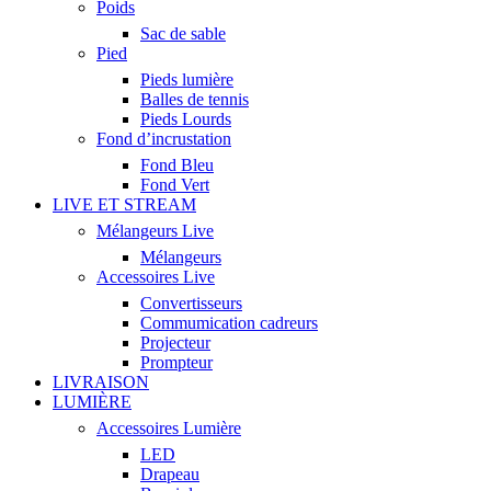
Poids
Sac de sable
Pied
Pieds lumière
Balles de tennis
Pieds Lourds
Fond d’incrustation
Fond Bleu
Fond Vert
LIVE ET STREAM
Mélangeurs Live
Mélangeurs
Accessoires Live
Convertisseurs
Commumication cadreurs
Projecteur
Prompteur
LIVRAISON
LUMIÈRE
Accessoires Lumière
LED
Drapeau