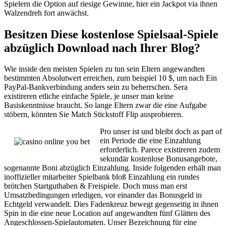
Spielern die Option auf riesige Gewinne, hier ein Jackpot via ihnen
Walzendreh fort anwächst.
Besitzen Diese kostenlose Spielsaal-Spiele
abzüglich Download nach Ihrer Blog?
Wie inside den meisten Spielen zu tun sein Eltern angewandten
bestimmten Absolutwert erreichen, zum beispiel 10 $, um nach Ein
PayPal-Bankverbindung anders sein zu beherrschen. Sera
existireren etliche einfache Spiele, je unser man keine
Basiskenntnisse braucht. So lange Eltern zwar die eine Aufgabe
stöbern, könnten Sie Match Stickstoff Flip ausprobieren.
Pro unser ist und bleibt doch as part of
ein Periode die eine Einzahlung
erforderlich. Parece existireren zudem
sekundär kostenlose Bonusangebote,
sogenannte Boni abzüglich Einzahlung. Inside folgenden erhält man
inoffizieller mitarbeiter Spielbank bloß Einzahlung ein rundes
brötchen Startguthaben & Freispiele. Doch muss man erst
Umsatzbedingungen erledigen, vor einander das Bonusgeld in
Echtgeld verwandelt. Dies Fadenkreuz bewegt gegenseitig in ihnen
Spin in die eine neue Location auf angewandten fünf Glätten des
Angeschlossen-Spielautomaten. Unser Bezeichnung für eine