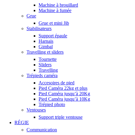
Machine à brouillard
Machine à fumée
Grue
Grue et mini Jib
Stabilisateurs
Support épaule
Harnais
Gimbal
Travelling et sliders
Tournette
Sliders
Travelling
Trépieds caméra
Accesoires de pied
Pied Caméra 22kg et plus
Pied Caméra jusqu’à 20Kg
Pied Caméra jusqu’à 10Kg
Trépied photo
Ventouses
Support triple ventouse
RÉGIE
Communication