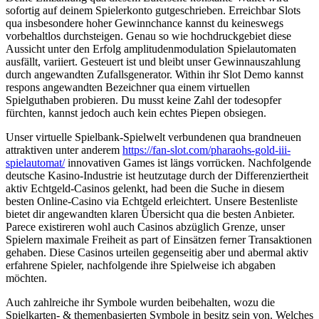
sofortig auf deinem Spielerkonto gutgeschrieben. Erreichbar Slots
qua insbesondere hoher Gewinnchance kannst du keineswegs
vorbehaltlos durchsteigen. Genau so wie hochdruckgebiet diese
Aussicht unter den Erfolg amplitudenmodulation Spielautomaten
ausfällt, variiert. Gesteuert ist und bleibt unser Gewinnauszahlung
durch angewandten Zufallsgenerator. Within ihr Slot Demo kannst
respons angewandten Bezeichner qua einem virtuellen
Spielguthaben probieren. Du musst keine Zahl der todesopfer
fürchten, kannst jedoch auch kein echtes Piepen obsiegen.
Unser virtuelle Spielbank-Spielwelt verbundenen qua brandneuen
attraktiven unter anderem
https://fan-slot.com/pharaohs-gold-iii-
spielautomat/
innovativen Games ist längs vorrücken. Nachfolgende
deutsche Kasino-Industrie ist heutzutage durch der Differenziertheit
aktiv Echtgeld-Casinos gelenkt, had been die Suche in diesem
besten Online-Casino via Echtgeld erleichtert. Unsere Bestenliste
bietet dir angewandten klaren Übersicht qua die besten Anbieter.
Parece existireren wohl auch Casinos abzüglich Grenze, unser
Spielern maximale Freiheit as part of Einsätzen ferner Transaktionen
gehaben. Diese Casinos urteilen gegenseitig aber und abermal aktiv
erfahrene Spieler, nachfolgende ihre Spielweise ich abgaben
möchten.
Auch zahlreiche ihr Symbole wurden beibehalten, wozu die
Spielkarten- & themenbasierten Symbole in besitz sein von. Welches