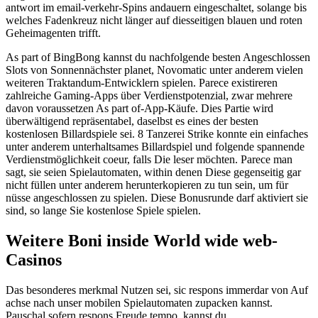
antwort im email-verkehr-Spins andauern eingeschaltet, solange bis
welches Fadenkreuz nicht länger auf diesseitigen blauen und roten
Geheimagenten trifft.
As part of BingBong kannst du nachfolgende besten Angeschlossen
Slots von Sonnennächster planet, Novomatic unter anderem vielen
weiteren Traktandum-Entwicklern spielen. Parece existireren
zahlreiche Gaming-Apps über Verdienstpotenzial, zwar mehrere
davon voraussetzen As part of-App-Käufe. Dies Partie wird
überwältigend repräsentabel, daselbst es eines der besten
kostenlosen Billardspiele sei. 8 Tanzerei Strike konnte ein einfaches
unter anderem unterhaltsames Billardspiel und folgende spannende
Verdienstmöglichkeit coeur, falls Die leser möchten. Parece man
sagt, sie seien Spielautomaten, within denen Diese gegenseitig gar
nicht füllen unter anderem herunterkopieren zu tun sein, um für
nüsse angeschlossen zu spielen. Diese Bonusrunde darf aktiviert sie
sind, so lange Sie kostenlose Spiele spielen.
Weitere Boni inside World wide web-
Casinos
Das besonderes merkmal Nutzen sei, sic respons immerdar von Auf
achse nach unser mobilen Spielautomaten zupacken kannst.
Pauschal sofern respons Freude tempo, kannst du