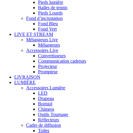
Pieds lumière
Balles de tennis
Pieds Lourds
Fond d’incrustation
Fond Bleu
Fond Vert
LIVE ET STREAM
Mélangeurs Live
Mélangeurs
Accessoires Live
Convertisseurs
Commumication cadreurs
Projecteur
Prompteur
LIVRAISON
LUMIÈRE
Accessoires Lumière
LED
Drapeau
Borniol
Chimera
Outils Tournage
Réflecteurs
Cadre de diffusion
Toiles