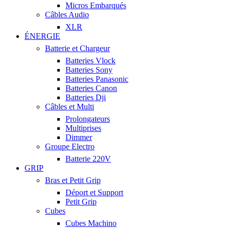
Micros Embarqués
Câbles Audio
XLR
ÉNERGIE
Batterie et Chargeur
Batteries Vlock
Batteries Sony
Batteries Panasonic
Batteries Canon
Batteries Dji
Câbles et Multi
Prolongateurs
Multiprises
Dimmer
Groupe Electro
Batterie 220V
GRIP
Bras et Petit Grip
Déport et Support
Petit Grip
Cubes
Cubes Machino