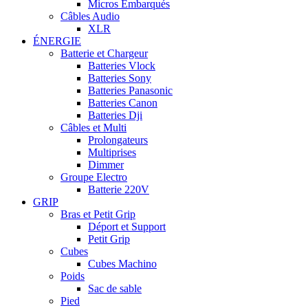
Micros Embarqués
Câbles Audio
XLR
ÉNERGIE
Batterie et Chargeur
Batteries Vlock
Batteries Sony
Batteries Panasonic
Batteries Canon
Batteries Dji
Câbles et Multi
Prolongateurs
Multiprises
Dimmer
Groupe Electro
Batterie 220V
GRIP
Bras et Petit Grip
Déport et Support
Petit Grip
Cubes
Cubes Machino
Poids
Sac de sable
Pied