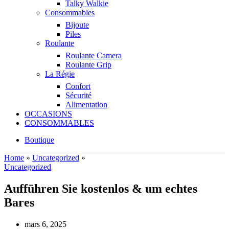
Talky Walkie
Consommables
Bijoute
Piles
Roulante
Roulante Camera
Roulante Grip
La Régie
Confort
Sécurité
Alimentation
OCCASIONS
CONSOMMABLES
Boutique
Home
»
Uncategorized
»
Uncategorized
Aufführen Sie kostenlos & um echtes
Bares
mars 6, 2025