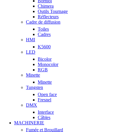
Borniol
Chimera
Outils Tournage
Réflecteurs
Cadre de diffusion
Toiles
Cadres
HMI
K5600
LED
Bicolor
Monocolor
RGB
Minette
Minette
Tungsten
Open face
Fresnel
DMX
Interface
Câbles
MACHINERIE
Fumée et Brouillard