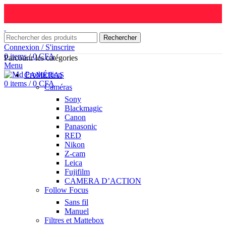
Rechercher
Connexion / S'inscrire
0
items
/
0
CFA
Parcourir les catégories
Menu
CAMÉRAS
0
items
/
0
CFA
Caméras
Sony
Blackmagic
Canon
Panasonic
RED
Nikon
Z-cam
Leica
Fujifilm
CAMERA D’ACTION
Follow Focus
Sans fil
Manuel
Filtres et Mattebox