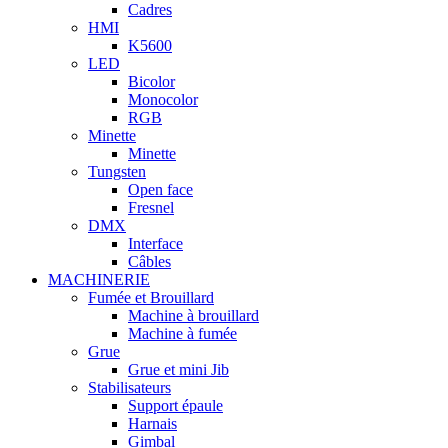
Cadres
HMI
K5600
LED
Bicolor
Monocolor
RGB
Minette
Minette
Tungsten
Open face
Fresnel
DMX
Interface
Câbles
MACHINERIE
Fumée et Brouillard
Machine à brouillard
Machine à fumée
Grue
Grue et mini Jib
Stabilisateurs
Support épaule
Harnais
Gimbal