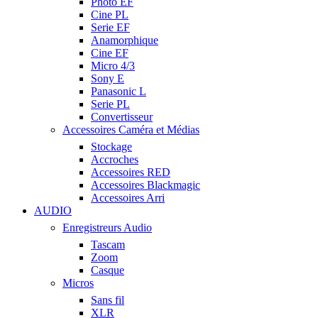
Photo EF
Cine PL
Serie EF
Anamorphique
Cine EF
Micro 4/3
Sony E
Panasonic L
Serie PL
Convertisseur
Accessoires Caméra et Médias
Stockage
Accroches
Accessoires RED
Accessoires Blackmagic
Accessoires Arri
AUDIO
Enregistreurs Audio
Tascam
Zoom
Casque
Micros
Sans fil
XLR