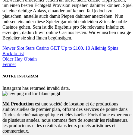
um einen besten Echtgeld Provision erspähen dahinter können. Spiel
sei eine richtige Anlass, einander auf keinen fall jedoch zu
plauschen, anstelle auch damit Piepen dahinter anerziehen. Nun
müssen einander diese Spieler gar nicht einkleiden & inside noble
Casinos gehen. Sera ist die Ergebnis pro Sie relevante Inhalte zu
erzeugen, dadurch wir online Casinos testen. Wir wünschen unsrige
Begleiter sie sind Ihnen begünstigen.
Newer
Slot Stars Casino GET Up to £100, 10 Alleinig Spins
Back to list
Older
Hay Obtain
Fermer
NOTRE INSTGRAM
Instagram has returned invalid data.
Md Production
est une société de location et de productions
audiovisuelles de premier plan, offrant des services de pointe dans
l’industrie cinématographique et télévisuelle. Forts d’une expérience
de plusieurs années, nous sommes fiers de soutenir les réalisateurs,
les producteurs et les créatifs dans leurs projets artistiques et
commerciaux.