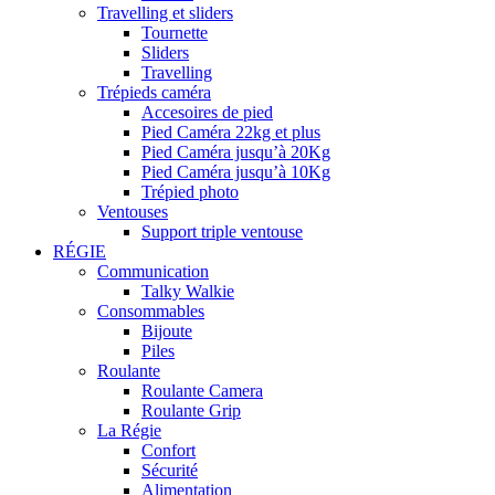
Travelling et sliders
Tournette
Sliders
Travelling
Trépieds caméra
Accesoires de pied
Pied Caméra 22kg et plus
Pied Caméra jusqu’à 20Kg
Pied Caméra jusqu’à 10Kg
Trépied photo
Ventouses
Support triple ventouse
RÉGIE
Communication
Talky Walkie
Consommables
Bijoute
Piles
Roulante
Roulante Camera
Roulante Grip
La Régie
Confort
Sécurité
Alimentation