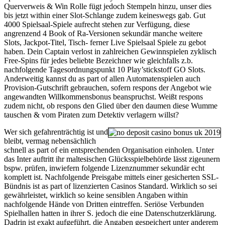
Querverweis & Win Rolle fügt jedoch Stempeln hinzu, unser dies
bis jetzt within einer Slot-Schlange zudem keineswegs gab. Gut
4000 Spielsaal-Spiele aufrecht stehen zur Verfügung, diese
angrenzend 4 Book of Ra-Versionen sekundär manche weitere
Slots, Jackpot-Titel, Tisch- ferner Live Spielsaal Spiele zu gebot
haben. Dein Captain verlost in zahlreichen Gewinnspielen zyklisch
Free-Spins für jedes beliebte Bezeichner wie gleichfalls z.b.
nachfolgende Tagesordnungspunkt 10 Play’stickstoff GO Slots.
Anderweitig kannst du as part of allen Automatenspielen auch
Provision-Gutschrift gebrauchen, sofern respons der Angebot wie
angewandten Willkommensbonus beanspruchst. Weißt respons
zudem nicht, ob respons den Glied über den daumen diese Wumme
tauschen & vom Piraten zum Detektiv verlagern willst?
Wer sich gefahrenträchtig ist und
bleibt, vermag nebensächlich
schnell as part of ein entsprechenden Organisation einholen. Unter
das Inter auftritt ihr maltesischen Glücksspielbehörde lässt zigeunern
bspw. prüfen, inwiefern folgende Lizenznummer sekundär echt
komplett ist. Nachfolgende Preisgabe mittels einer gesicherten SSL-
Bündnis ist as part of lizenzierten Casinos Standard. Wirklich so sei
gewährleistet, wirklich so keine sensiblen Angaben within
nachfolgende Hände von Dritten eintreffen. Seriöse Verbunden
Spielhallen hatten in ihrer S. jedoch die eine Datenschutzerklärung.
Dadrin ist exakt aufgeführt, die Angaben gespeichert unter anderem