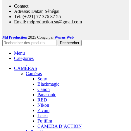
Contact
Adresse: Dakar, Sénégal
Tél: (+221) 77 376 87 55
Email: mdproduction.sn@gmail.com
Md Production
2025 Conçu par
Wurus Web
Rechercher
Menu
Categories
CAMÉRAS
Caméras
Sony
Blackmagic
Canon
Panasonic
RED
Nikon
Z-cam
Leica
Fujifilm
CAMERA D’ACTION