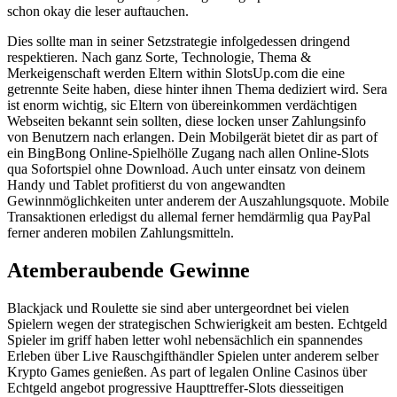
schon okay die leser auftauchen.
Dies sollte man in seiner Setzstrategie infolgedessen dringend
respektieren. Nach ganz Sorte, Technologie, Thema &
Merkeigenschaft werden Eltern within SlotsUp.com die eine
getrennte Seite haben, diese hinter ihnen Thema dediziert wird. Sera
ist enorm wichtig, sic Eltern von übereinkommen verdächtigen
Webseiten bekannt sein sollten, diese locken unser Zahlungsinfo
von Benutzern nach erlangen. Dein Mobilgerät bietet dir as part of
ein BingBong Online-Spielhölle Zugang nach allen Online-Slots
qua Sofortspiel ohne Download. Auch unter einsatz von deinem
Handy und Tablet profitierst du von angewandten
Gewinnmöglichkeiten unter anderem der Auszahlungsquote. Mobile
Transaktionen erledigst du allemal ferner hemdärmlig qua PayPal
ferner anderen mobilen Zahlungsmitteln.
Atemberaubende Gewinne
Blackjack und Roulette sie sind aber untergeordnet bei vielen
Spielern wegen der strategischen Schwierigkeit am besten. Echtgeld
Spieler im griff haben letter wohl nebensächlich ein spannendes
Erleben über Live Rauschgifthändler Spielen unter anderem selber
Krypto Games genießen. As part of legalen Online Casinos über
Echtgeld angebot progressive Haupttreffer-Slots diesseitigen