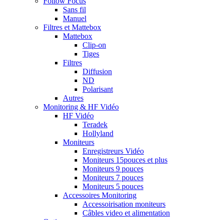
Follow Focus
Sans fil
Manuel
Filtres et Mattebox
Mattebox
Clip-on
Tiges
Filtres
Diffusion
ND
Polarisant
Autres
Monitoring & HF Vidéo
HF Vidéo
Teradek
Hollyland
Moniteurs
Enregistreurs Vidéo
Moniteurs 15pouces et plus
Moniteurs 9 pouces
Moniteurs 7 pouces
Moniteurs 5 pouces
Accessoires Monitoring
Accessoirisation moniteurs
Câbles video et alimentation