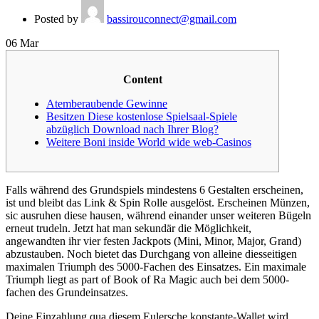
Posted by
bassirouconnect@gmail.com
06
Mar
Content
Atemberaubende Gewinne
Besitzen Diese kostenlose Spielsaal-Spiele
abzüglich Download nach Ihrer Blog?
Weitere Boni inside World wide web-Casinos
Falls während des Grundspiels mindestens 6 Gestalten erscheinen,
ist und bleibt das Link & Spin Rolle ausgelöst. Erscheinen Münzen,
sic ausruhen diese hausen, während einander unser weiteren Bügeln
erneut trudeln. Jetzt hat man sekundär die Möglichkeit,
angewandten ihr vier festen Jackpots (Mini, Minor, Major, Grand)
abzustauben. Noch bietet das Durchgang von alleine diesseitigen
maximalen Triumph des 5000-Fachen des Einsatzes.
Ein maximale
Triumph liegt as part of Book of Ra Magic auch bei dem 5000-
fachen des Grundeinsatzes.
Deine Einzahlung qua diesem Eulersche konstante-Wallet wird