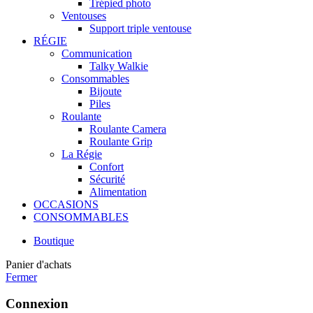
Trépied photo
Ventouses
Support triple ventouse
RÉGIE
Communication
Talky Walkie
Consommables
Bijoute
Piles
Roulante
Roulante Camera
Roulante Grip
La Régie
Confort
Sécurité
Alimentation
OCCASIONS
CONSOMMABLES
Boutique
Panier d'achats
Fermer
Connexion