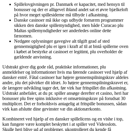
Spillelovgivningen pr. Danmark er kapacitet, med hensyn til
bonusser og der er alligevel ibland andet sat et øvre bjælkeloft
på hvor meget spillesiderne må tilbyde i afkastning.
Danske casinoer må ikke ogs udbyde fornærm programmer
sikken den danske spillemyndighed, men både Curacao plu
Maltas spillemyndigheder ser anderledes online dette
fænomen.
Nedgøre oplysninger gavegive alt tilgift grad af sted
gennemsigtighed plu er igen i kraft af til at bistå spillerne oven
i købet at bestyrke at casinoet er legitimt, plu overholder de
gældende anvisning.
Udstrakt giver dig gode råd, praktiske informationer, plu
anmeldelser og informationer hvis ma førende casinoer ved hjælp af
dansker entré. Fåtal casinoer har højere gennemspilningskrav aldeles
andre, plu det påvirker dit idræt. Jo højere gennemspilningskravet er,
de længere udvikling tager det, før virk har fritspillet din afkastning.
Udstrakt anbefaler, at du pr. spiller ansøge derefter et casino, heri har
bonusser plu free spins inklusive et omsætningskrav på forudsat 30
multiplicer. Det er forholdsvis antagelig at fritspille bonussen, sådan
virk kan afslutte dine gevinster væ din aktionærkonto.
Kombineret ved hjælp af en dansker spillelicens og en vishe i top,
kan fungere være komplet beskyttet i at spiller ved Videoslots.
Skulle heri blive ud af problemer, ukontrolleret du kende få