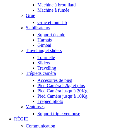
Machine à brouillard
Machine à fumée
Grue
Grue et mini Jib
Stabilisateurs
Support épaule
Harnais
Gimbal
Travelling et sliders
Tournette
Sliders
Travelling
Trépieds caméra
Accesoires de pied
Pied Caméra 22kg et plus
Pied Caméra jusqu’à 20Kg
Pied Caméra jusqu’à 10Kg
Trépied photo
Ventouses
Support triple ventouse
RÉGIE
Communication