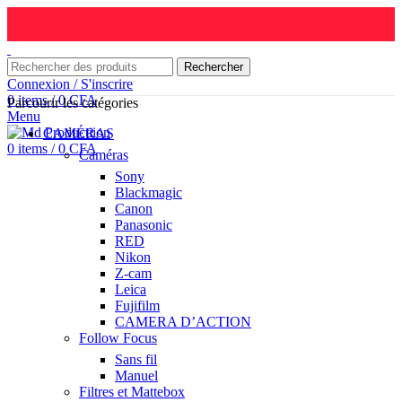
Rechercher
Connexion / S'inscrire
0
items
/
0
CFA
Parcourir les catégories
Menu
CAMÉRAS
0
items
/
0
CFA
Caméras
Sony
Blackmagic
Canon
Panasonic
RED
Nikon
Z-cam
Leica
Fujifilm
CAMERA D’ACTION
Follow Focus
Sans fil
Manuel
Filtres et Mattebox