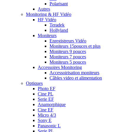
Polarisant
Autres
Monitoring & HF Vidéo
HF Vidéo
Teradek
Hollyland
Moniteurs
Enregistreurs Vidéo
Moniteurs 15pouces et plus
Moniteurs 9 pouces
Moniteurs 7 pouces
Moniteurs 5 pouces
Accessoires Monitoring
Accessoirisation moniteurs
Câbles video et alimentation
Optiques
Photo EF
Cine PL
Serie EF
Anamorphique
Cine EF
Micro 4/3
Sony E
Panasonic L
Serie PL