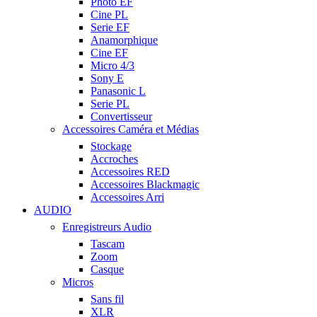
Photo EF
Cine PL
Serie EF
Anamorphique
Cine EF
Micro 4/3
Sony E
Panasonic L
Serie PL
Convertisseur
Accessoires Caméra et Médias
Stockage
Accroches
Accessoires RED
Accessoires Blackmagic
Accessoires Arri
AUDIO
Enregistreurs Audio
Tascam
Zoom
Casque
Micros
Sans fil
XLR