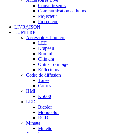
Accessoires Live
Convertisseurs
Commumication cadreurs
Projecteur
Prompteur
LIVRAISON
LUMIÈRE
Accessoires Lumière
LED
Drapeau
Borniol
Chimera
Outils Tournage
Réflecteurs
Cadre de diffusion
Toiles
Cadres
HMI
K5600
LED
Bicolor
Monocolor
RGB
Minette
Minette