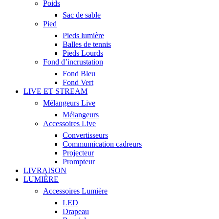
Poids
Sac de sable
Pied
Pieds lumière
Balles de tennis
Pieds Lourds
Fond d’incrustation
Fond Bleu
Fond Vert
LIVE ET STREAM
Mélangeurs Live
Mélangeurs
Accessoires Live
Convertisseurs
Commumication cadreurs
Projecteur
Prompteur
LIVRAISON
LUMIÈRE
Accessoires Lumière
LED
Drapeau