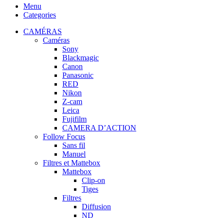
Menu
Categories
CAMÉRAS
Caméras
Sony
Blackmagic
Canon
Panasonic
RED
Nikon
Z-cam
Leica
Fujifilm
CAMERA D’ACTION
Follow Focus
Sans fil
Manuel
Filtres et Mattebox
Mattebox
Clip-on
Tiges
Filtres
Diffusion
ND