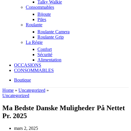
Talky Walkie
Consommables
Bijoute
Piles
Roulante
Roulante Camera
Roulante Grip
La Régie
Confort
Sécurité
Alimentation
OCCASIONS
CONSOMMABLES
Boutique
Home
»
Uncategorized
»
Uncategorized
Ma Bedste Danske Muligheder På Nettet
Pr. 2025
mars 2, 2025