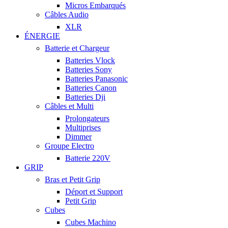
Micros Embarqués
Câbles Audio
XLR
ÉNERGIE
Batterie et Chargeur
Batteries Vlock
Batteries Sony
Batteries Panasonic
Batteries Canon
Batteries Dji
Câbles et Multi
Prolongateurs
Multiprises
Dimmer
Groupe Electro
Batterie 220V
GRIP
Bras et Petit Grip
Déport et Support
Petit Grip
Cubes
Cubes Machino