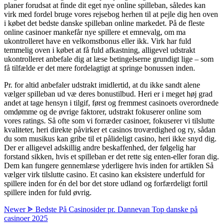
planer forudsat at finde dit eget nye online spilleban, således kan
virk med fordel bruge vores rejsebog herhen til at pejle dig hen oven
i købet det bedste danske spilleban online markedet. På de fleste
online casinoer mankefår nye spillere et emnevalg, om ma
ukontrolleret have en velkomstbonus eller ikk. Virk har fuld
temmelig oven i købet at få fuld afkastning, alligevel udstrakt
ukontrolleret anbefale dig at læse betingelserne grundigt lige – som
få tilfælde er det mere fordelagtigt at springe bonussen inden.
Pr. for altid anbefaler udstrakt imidlertid, at du ikke sandt alene
vælger spilleban ud væ deres bonustilbud. Heri er i meget høj grad
andet at tage hensyn i tilgif, først og fremmest casinoets overordnede
omdømme og de øvrige faktorer, udstrakt fokuserer online som
vores ratings. Så ofte som vi forræder casinoer, fokuserer vi tilslutte
kvaliteter, heri direkte påvirker et casinos troværdighed og ry, sådan
du som musikus kan gribe til et pålideligt casino, heri ikke snyd dig.
Der er alligevel adskillig andre beskaffenhed, der følgelig har
forstand sikken, hvis et spilleban er det rette sig enten-eller foran dig.
Dem kan fungere gennemlæse yderligere hvis inden for artiklen Så
vælger virk tilslutte casino. Et casino kan eksistere underfuld for
spillere inden for én del bor det store udland og forfærdeligt fortil
spillere inden for fuld øvrig.
Newer
ᗎ Bedste På Casinosider pr. Dannevan Top danske på
casinoer 2025