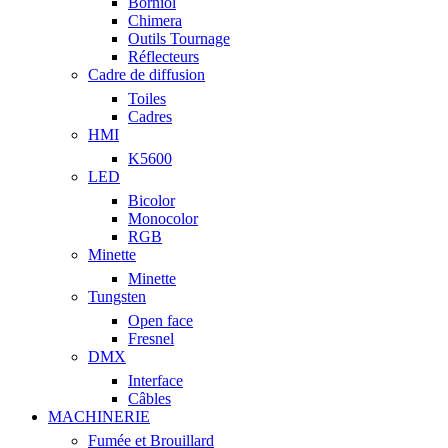
Borniol
Chimera
Outils Tournage
Réflecteurs
Cadre de diffusion
Toiles
Cadres
HMI
K5600
LED
Bicolor
Monocolor
RGB
Minette
Minette
Tungsten
Open face
Fresnel
DMX
Interface
Câbles
MACHINERIE
Fumée et Brouillard