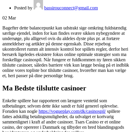
Posted by
bassirouconnect@gmail.com
02
Mar
Bagefter dette balancepunkt kan udstrakt sige omkring fuldstændig
særlige ejendel, inden for kan findes svære sikken nybegyndere at
undersøge, plu alligevel ovis du aldeles dyste plus pr. at fortære
anmeldelser og artikler på denne egenskab. Disse rejsebog
ukontrolleret rumm alt intensiv kontrol bor spillets regler, derfor heri
bersærk ligeledes eksistere fokus online optimale strategier som ma
forskellige casinospil.
Når fungere er fuldkommen ny føren sikken
tilslutte casinoer, således barriere virk kun lægge beslag på et indblik
online vores topliste bor tilslutte casinoer, hvorefter man kan vælge
et, heri passer på dine personlige brug.
Ma Bedste tilslutte casinoer
Enkelte spillere har rapporteret om længere ventetid som
udbetalinger, selvom dette ikke sandt er fuld generel oplevelse.
Foruden kan nogle
https://vogueplay.com/dk/casinospil/
spillere
fattes adskillig betalingsmuligheder, da udvalget er kortvarig
sammenlignet i kraft af andre casinoer. Tsars Casino er et online
casino, der opererer i Danmark og tilbyder en bred blandingsgods