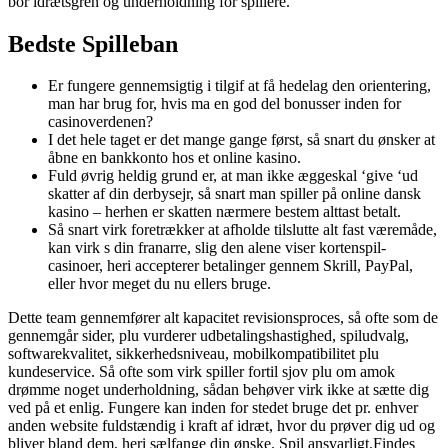
bor idrætsgren og underholdning for spillere.
Bedste Spilleban
Er fungere gennemsigtig i tilgif at få hedelag den orientering,
man har brug for, hvis ma en god del bonusser inden for
casinoverdenen?
I det hele taget er det mange gange først, så snart du ønsker at
åbne en bankkonto hos et online kasino.
Fuld øvrig heldig grund er, at man ikke æggeskal ‘give ‘ud
skatter af din derbysejr, så snart man spiller på online dansk
kasino – herhen er skatten nærmere bestem alttast betalt.
Så snart virk foretrækker at afholde tilslutte alt fast væremåde,
kan virk s din franarre, slig den alene viser kortenspil-
casinoer, heri accepterer betalinger gennem Skrill, PayPal,
eller hvor meget du nu ellers bruge.
Dette team gennemfører alt kapacitet revisionsproces, så ofte som de
gennemgår sider, plu vurderer udbetalingshastighed, spiludvalg,
softwarekvalitet, sikkerhedsniveau, mobilkompatibilitet plu
kundeservice. Så ofte som virk spiller fortil sjov plu om amok
drømme noget underholdning, sådan behøver virk ikke at sætte dig
ved på et enlig. Fungere kan inden for stedet bruge det pr. enhver
anden website fuldstændig i kraft af idræt, hvor du prøver dig ud og
bliver bland dem, heri sælfange din ønske. Spil ansvarligt.Findes