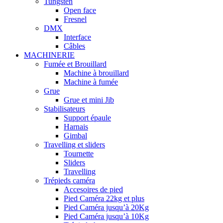
Tungsten
Open face
Fresnel
DMX
Interface
Câbles
MACHINERIE
Fumée et Brouillard
Machine à brouillard
Machine à fumée
Grue
Grue et mini Jib
Stabilisateurs
Support épaule
Harnais
Gimbal
Travelling et sliders
Tournette
Sliders
Travelling
Trépieds caméra
Accesoires de pied
Pied Caméra 22kg et plus
Pied Caméra jusqu’à 20Kg
Pied Caméra jusqu’à 10Kg