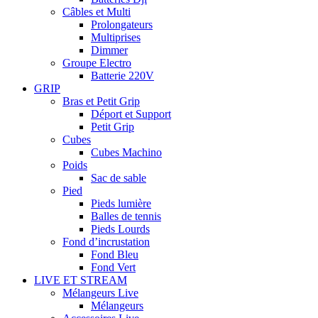
Câbles et Multi
Prolongateurs
Multiprises
Dimmer
Groupe Electro
Batterie 220V
GRIP
Bras et Petit Grip
Déport et Support
Petit Grip
Cubes
Cubes Machino
Poids
Sac de sable
Pied
Pieds lumière
Balles de tennis
Pieds Lourds
Fond d’incrustation
Fond Bleu
Fond Vert
LIVE ET STREAM
Mélangeurs Live
Mélangeurs