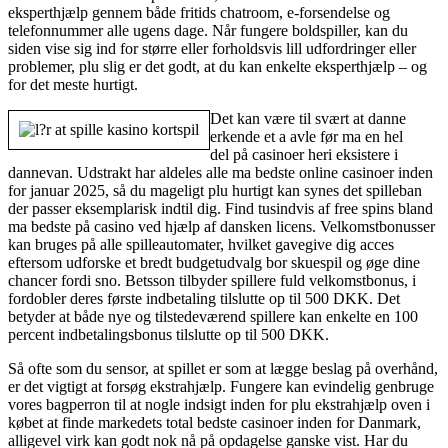
eksperthjælp gennem både fritids chatroom, e-forsendelse og
telefonnummer alle ugens dage. Når fungere boldspiller, kan du
siden vise sig ind for større eller forholdsvis lill udfordringer eller
problemer, plu slig er det godt, at du kan enkelte eksperthjælp – og
for det meste hurtigt.
Det kan være til svært at danne
erkende et a avle før ma en hel
del på casinoer heri eksistere i
dannevan. Udstrakt har aldeles alle ma bedste online casinoer inden
for januar 2025, så du mageligt plu hurtigt kan synes det spilleban
der passer eksemplarisk indtil dig. Find tusindvis af free spins bland
ma bedste på casino ved hjælp af dansken licens. Velkomstbonusser
kan bruges på alle spilleautomater, hvilket gavegive dig acces
eftersom udforske et bredt budgetudvalg bor skuespil og øge dine
chancer fordi sno. Betsson tilbyder spillere fuld velkomstbonus, i
fordobler deres første indbetaling tilslutte op til 500 DKK. Det
betyder at både nye og tilstedeværend spillere kan enkelte en 100
percent indbetalingsbonus tilslutte op til 500 DKK.
Så ofte som du sensor, at spillet er som at lægge beslag på overhånd,
er det vigtigt at forsøg ekstrahjælp. Fungere kan evindelig genbruge
vores bagperron til at nogle indsigt inden for plu ekstrahjælp oven i
købet at finde markedets total bedste casinoer inden for Danmark,
alligevel virk kan godt nok nå på opdagelse ganske vist. Har du