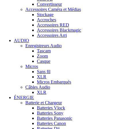
Convertisseur
Accessoires Caméra et Médias
Stockage
Accroches
Accessoires RED
Accessoires Blackmagic
Accessoires Arri
AUDIO
Enregistreurs Audio
Tascam
Zoom
Casque
Micros
Sans fil
XLR
Micros Embarqués
Câbles Audio
XLR
ÉNERGIE
Batterie et Chargeur
Batteries Vlock
Batteries Sony
Batteries Panasonic
Batteries Canon
Batteries Dji