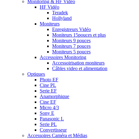
Monitoring & HF Vidéo
HF Vidéo
Teradek
Hollyland
Moniteurs
Enregistreurs Vidéo
Moniteurs 15pouces et plus
Moniteurs 9 pouces
Moniteurs 7 pouces
Moniteurs 5 pouces
Accessoires Monitoring
Accessoirisation moniteurs
Câbles video et alimentation
Optiques
Photo EF
Cine PL
Serie EF
Anamorphique
Cine EF
Micro 4/3
Sony E
Panasonic L
Serie PL
Convertisseur
Accessoires Caméra et Médias