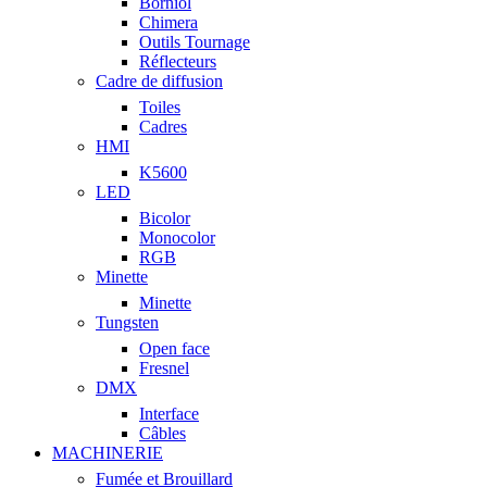
Borniol
Chimera
Outils Tournage
Réflecteurs
Cadre de diffusion
Toiles
Cadres
HMI
K5600
LED
Bicolor
Monocolor
RGB
Minette
Minette
Tungsten
Open face
Fresnel
DMX
Interface
Câbles
MACHINERIE
Fumée et Brouillard