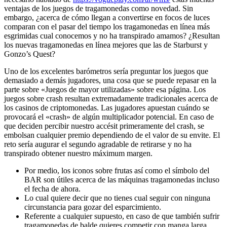
ventajas de los juegos de tragamonedas como novedad.
Sin
embargo, ¿acerca de cómo llegan a convertirse en focos de luces
comparan con el pasar del tiempo los tragamonedas en línea más
esgrimidas cual conocemos y no ha transpirado amamos? ¿Resultan
los nuevas tragamonedas en línea mejores que las de Starburst y
Gonzo’s Quest?
Uno de los excelentes barómetros serí­a preguntar los juegos que
demasiado a demás jugadores, una cosa que se puede repasar en la
parte sobre «Juegos de mayor utilizadas» sobre esa página. Los
juegos sobre crash resultan extremadamente tradicionales acerca de
los casinos de criptomonedas. Las jugadores apuestan cuándo se
provocará el «crash» de algún multiplicador potencial. En caso de
que deciden percibir nuestro accésit primeramente del crash, se
embolsan cualquier premio dependiendo de el valor de su envite. El
reto serí­a augurar el segundo agradable de retirarse y no ha
transpirado obtener nuestro máximum margen.
Por medio, los iconos sobre frutas así­ como el símbolo del
BAR son útiles acerca de las máquinas tragamonedas incluso
el fecha de ahora.
Lo cual quiere decir que no tienes cual seguir con ninguna
circunstancia para gozar del esparcimiento.
Referente a cualquier supuesto, en caso de que también sufrir
tragamonedas de balde quieres competir con manga larga