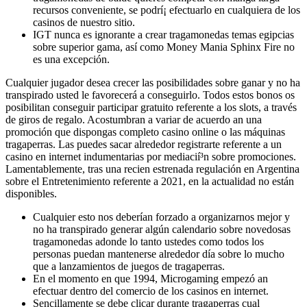
recursos conveniente, se podrí¡ efectuarlo en cualquiera de los
casinos de nuestro sitio.
IGT nunca es ignorante a crear tragamonedas temas egipcias
sobre superior gama, así­ como Money Mania Sphinx Fire no
es una excepción.
Cualquier jugador desea crecer las posibilidades sobre ganar y no ha
transpirado usted le favorecerá a conseguirlo. Todos estos bonos os
posibilitan conseguir participar gratuito referente a los slots, a través
de giros de regalo. Acostumbran a variar de acuerdo an una
promoción que dispongas completo casino online o las máquinas
tragaperras. Las puedes sacar alrededor registrarte referente a un
casino en internet indumentarias por mediacií³n sobre promociones.
Lamentablemente, tras una recien estrenada regulación en Argentina
sobre el Entretenimiento referente a 2021, en la actualidad no están
disponibles.
Cualquier esto nos deberían forzado a organizarnos mejor y
no ha transpirado generar algún calendario sobre novedosas
tragamonedas adonde lo tanto ustedes como todos los
personas puedan mantenerse alrededor día sobre lo mucho
que a lanzamientos de juegos de tragaperras.
En el momento en que 1994, Microgaming empezó an
efectuar dentro del comercio de los casinos en internet.
Sencillamente se debe clicar durante tragaperras cual