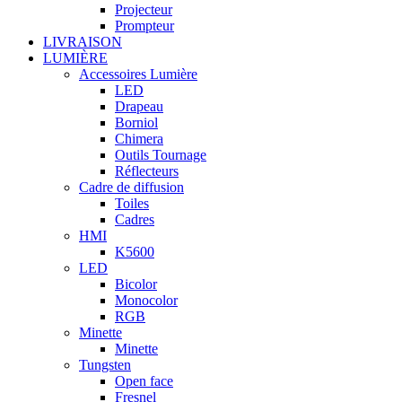
Projecteur
Prompteur
LIVRAISON
LUMIÈRE
Accessoires Lumière
LED
Drapeau
Borniol
Chimera
Outils Tournage
Réflecteurs
Cadre de diffusion
Toiles
Cadres
HMI
K5600
LED
Bicolor
Monocolor
RGB
Minette
Minette
Tungsten
Open face
Fresnel