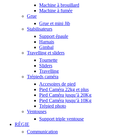
Machine à brouillard
Machine à fumée
Grue
Grue et mini Jib
Stabilisateurs
Support épaule
Harnais
Gimbal
Travelling et sliders
Tournette
Sliders
Travelling
Trépieds caméra
Accesoires de pied
Pied Caméra 22kg et plus
Pied Caméra jusqu’à 20Kg
Pied Caméra jusqu’à 10Kg
Trépied photo
Ventouses
Support triple ventouse
RÉGIE
Communication