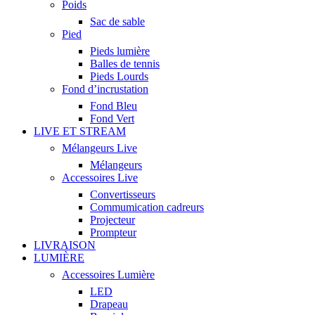
Poids
Sac de sable
Pied
Pieds lumière
Balles de tennis
Pieds Lourds
Fond d’incrustation
Fond Bleu
Fond Vert
LIVE ET STREAM
Mélangeurs Live
Mélangeurs
Accessoires Live
Convertisseurs
Commumication cadreurs
Projecteur
Prompteur
LIVRAISON
LUMIÈRE
Accessoires Lumière
LED
Drapeau