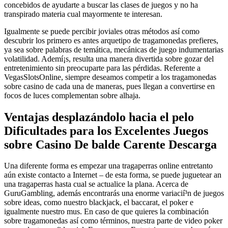
concebidos de ayudarte a buscar las clases de juegos y no ha
transpirado materia cual mayormente te interesan.
Igualmente se puede percibir joviales otras métodos así­ como
descubrir los primero es antes arquetipo de tragamonedas prefieres,
ya sea sobre palabras de temática, mecánicas de juego indumentarias
volatilidad. Ademí¡s, resulta una manera divertida sobre gozar del
entretenimiento sin preocuparte para las pérdidas. Referente a
VegasSlotsOnline, siempre deseamos competir a los tragamonedas
sobre casino de cada una de maneras, pues llegan a convertirse en
focos de luces complementan sobre alhaja.
Ventajas desplazándolo hacia el pelo
Dificultades para los Excelentes Juegos
sobre Casino De balde Carente Descarga
Una diferente forma es empezar una tragaperras online entretanto
aún existe contacto a Internet – de esta forma, se puede juguetear an
una tragaperras hasta cual se actualice la plana. Acerca de
GuruGambling, además encontrarás una enorme variacií³n de juegos
sobre ideas, como nuestro blackjack, el baccarat, el poker e
igualmente nuestro mus. En caso de que quieres la combinación
sobre tragamonedas así­ como términos, nuestra parte de video poker