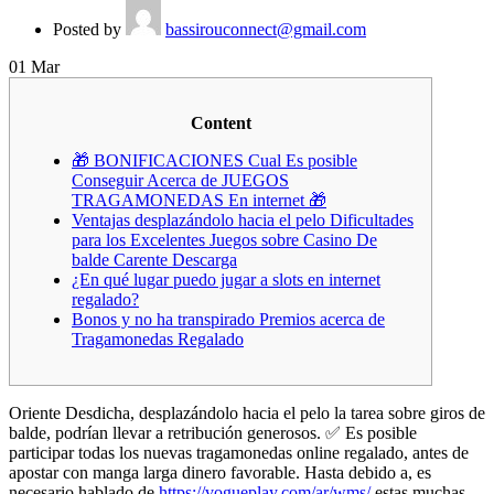
Posted by
bassirouconnect@gmail.com
01
Mar
Content
🎁 BONIFICACIONES Cual Es posible
Conseguir Acerca de JUEGOS
TRAGAMONEDAS En internet 🎁
Ventajas desplazándolo hacia el pelo Dificultades
para los Excelentes Juegos sobre Casino De
balde Carente Descarga
¿En qué lugar puedo jugar a slots en internet
regalado?
Bonos y no ha transpirado Premios acerca de
Tragamonedas Regalado
Oriente Desdicha, desplazándolo hacia el pelo la tarea sobre giros de
balde, podrían llevar a retribución generosos. ✅ Es posible
participar todas los nuevas tragamonedas online regalado, antes de
apostar con manga larga dinero favorable. Hasta debido a, es
necesario hablado de
https://vogueplay.com/ar/wms/
estas muchas