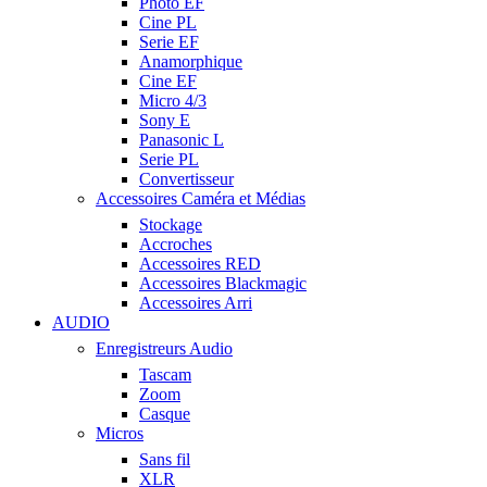
Photo EF
Cine PL
Serie EF
Anamorphique
Cine EF
Micro 4/3
Sony E
Panasonic L
Serie PL
Convertisseur
Accessoires Caméra et Médias
Stockage
Accroches
Accessoires RED
Accessoires Blackmagic
Accessoires Arri
AUDIO
Enregistreurs Audio
Tascam
Zoom
Casque
Micros
Sans fil
XLR