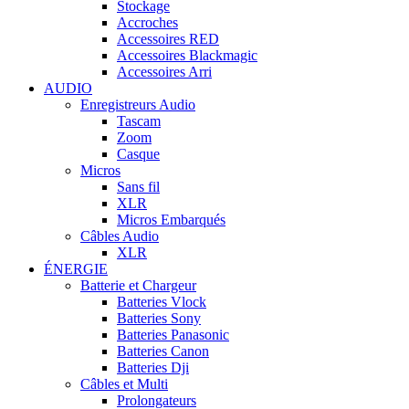
Stockage
Accroches
Accessoires RED
Accessoires Blackmagic
Accessoires Arri
AUDIO
Enregistreurs Audio
Tascam
Zoom
Casque
Micros
Sans fil
XLR
Micros Embarqués
Câbles Audio
XLR
ÉNERGIE
Batterie et Chargeur
Batteries Vlock
Batteries Sony
Batteries Panasonic
Batteries Canon
Batteries Dji
Câbles et Multi
Prolongateurs