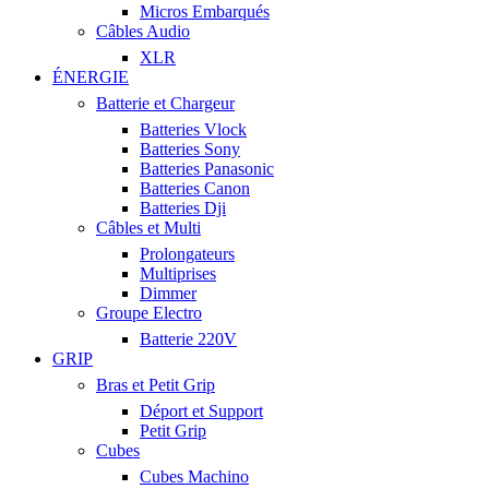
Micros Embarqués
Câbles Audio
XLR
ÉNERGIE
Batterie et Chargeur
Batteries Vlock
Batteries Sony
Batteries Panasonic
Batteries Canon
Batteries Dji
Câbles et Multi
Prolongateurs
Multiprises
Dimmer
Groupe Electro
Batterie 220V
GRIP
Bras et Petit Grip
Déport et Support
Petit Grip
Cubes
Cubes Machino