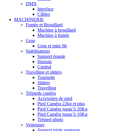
DMX
Interface
Câbles
MACHINERIE
Fumée et Brouillard
Machine à brouillard
Machine à fumée
Grue
Grue et mini Jib
Stabilisateurs
Support épaule
Harnais
Gimbal
Travelling et sliders
Tournette
Sliders
Travelling
Trépieds caméra
Accesoires de pied
Pied Caméra 22kg et plus
Pied Caméra jusqu’à 20Kg
Pied Caméra jusqu’à 10Kg
Trépied photo
Ventouses
Support triple ventouse