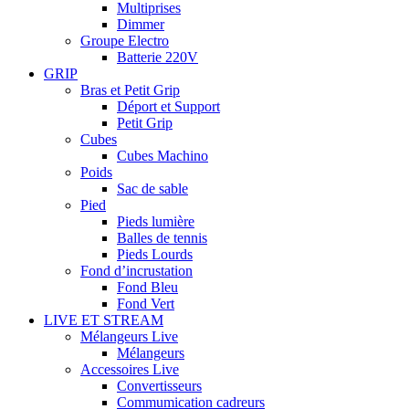
Multiprises
Dimmer
Groupe Electro
Batterie 220V
GRIP
Bras et Petit Grip
Déport et Support
Petit Grip
Cubes
Cubes Machino
Poids
Sac de sable
Pied
Pieds lumière
Balles de tennis
Pieds Lourds
Fond d’incrustation
Fond Bleu
Fond Vert
LIVE ET STREAM
Mélangeurs Live
Mélangeurs
Accessoires Live
Convertisseurs
Commumication cadreurs