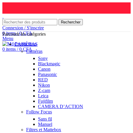
Rechercher
Connexion / S'inscrire
0
items
/
0
CFA
Parcourir les catégories
Menu
CAMÉRAS
0
items
/
0
CFA
Caméras
Sony
Blackmagic
Canon
Panasonic
RED
Nikon
Z-cam
Leica
Fujifilm
CAMERA D’ACTION
Follow Focus
Sans fil
Manuel
Filtres et Mattebox