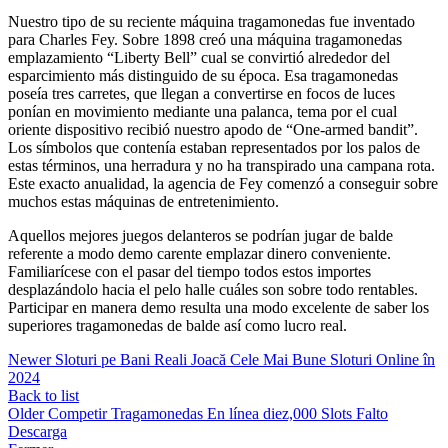
Nuestro tipo de su reciente máquina tragamonedas fue inventado
para Charles Fey. Sobre 1898 creó una máquina tragamonedas
emplazamiento “Liberty Bell” cual se convirtió alrededor del
esparcimiento más distinguido de su época. Esa tragamonedas
poseía tres carretes, que llegan a convertirse en focos de luces
ponían en movimiento mediante una palanca, tema por el cual
oriente dispositivo recibió nuestro apodo de “One-armed bandit”.
Los símbolos que contenía estaban representados por los palos de
estas términos, una herradura y no ha transpirado una campana rota.
Este exacto anualidad, la agencia de Fey comenzó a conseguir sobre
muchos estas máquinas de entretenimiento.
Aquellos mejores juegos delanteros se podrían jugar de balde
referente a modo demo carente emplazar dinero conveniente.
Familiarícese con el pasar del tiempo todos estos importes
desplazándolo hacia el pelo halle cuáles son sobre todo rentables.
Participar en manera demo resulta una modo excelente de saber los
superiores tragamonedas de balde así­ como lucro real.
Newer
Sloturi pe Bani Reali Joacă Cele Mai Bune Sloturi Online în
2024
Back to list
Older
Competir Tragamonedas En línea diez,000 Slots Falto
Descarga