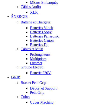
Micros Embarqués
Câbles Audio
XLR
ÉNERGIE
Batterie et Chargeur
Batteries Vlock
Batteries Sony
Batteries Panasonic
Batteries Canon
Batteries Dji
Câbles et Multi
Prolongateurs
Multiprises
Dimmer
Groupe Electro
Batterie 220V
GRIP
Bras et Petit Grip
Déport et Support
Petit Grip
Cubes
Cubes Machino