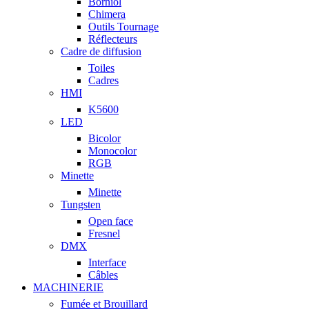
Borniol
Chimera
Outils Tournage
Réflecteurs
Cadre de diffusion
Toiles
Cadres
HMI
K5600
LED
Bicolor
Monocolor
RGB
Minette
Minette
Tungsten
Open face
Fresnel
DMX
Interface
Câbles
MACHINERIE
Fumée et Brouillard