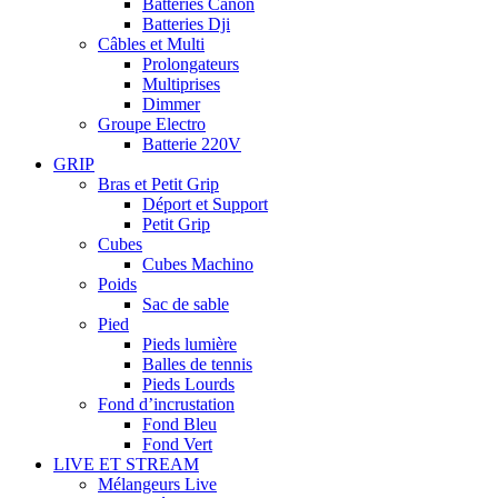
Batteries Canon
Batteries Dji
Câbles et Multi
Prolongateurs
Multiprises
Dimmer
Groupe Electro
Batterie 220V
GRIP
Bras et Petit Grip
Déport et Support
Petit Grip
Cubes
Cubes Machino
Poids
Sac de sable
Pied
Pieds lumière
Balles de tennis
Pieds Lourds
Fond d’incrustation
Fond Bleu
Fond Vert
LIVE ET STREAM
Mélangeurs Live