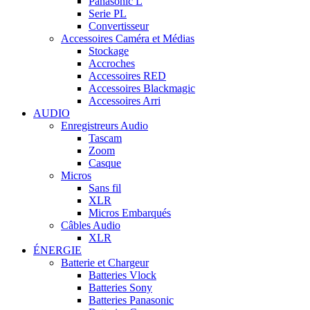
Panasonic L
Serie PL
Convertisseur
Accessoires Caméra et Médias
Stockage
Accroches
Accessoires RED
Accessoires Blackmagic
Accessoires Arri
AUDIO
Enregistreurs Audio
Tascam
Zoom
Casque
Micros
Sans fil
XLR
Micros Embarqués
Câbles Audio
XLR
ÉNERGIE
Batterie et Chargeur
Batteries Vlock
Batteries Sony
Batteries Panasonic