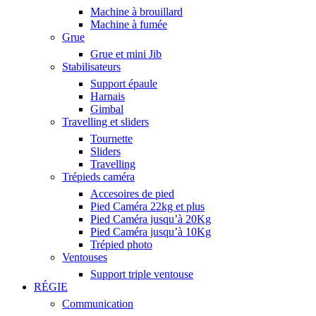
Machine à brouillard
Machine à fumée
Grue
Grue et mini Jib
Stabilisateurs
Support épaule
Harnais
Gimbal
Travelling et sliders
Tournette
Sliders
Travelling
Trépieds caméra
Accesoires de pied
Pied Caméra 22kg et plus
Pied Caméra jusqu’à 20Kg
Pied Caméra jusqu’à 10Kg
Trépied photo
Ventouses
Support triple ventouse
RÉGIE
Communication