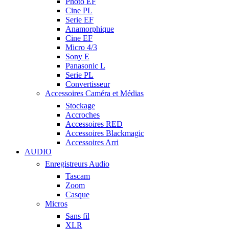
Photo EF
Cine PL
Serie EF
Anamorphique
Cine EF
Micro 4/3
Sony E
Panasonic L
Serie PL
Convertisseur
Accessoires Caméra et Médias
Stockage
Accroches
Accessoires RED
Accessoires Blackmagic
Accessoires Arri
AUDIO
Enregistreurs Audio
Tascam
Zoom
Casque
Micros
Sans fil
XLR