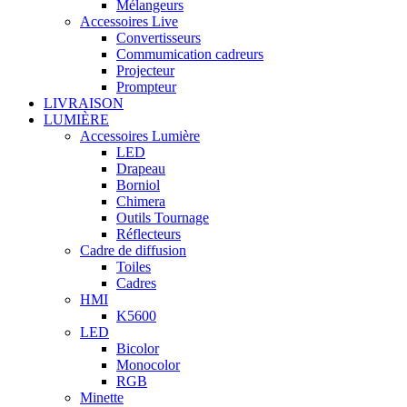
Mélangeurs
Accessoires Live
Convertisseurs
Commumication cadreurs
Projecteur
Prompteur
LIVRAISON
LUMIÈRE
Accessoires Lumière
LED
Drapeau
Borniol
Chimera
Outils Tournage
Réflecteurs
Cadre de diffusion
Toiles
Cadres
HMI
K5600
LED
Bicolor
Monocolor
RGB
Minette