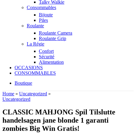
Talky Walkie
Consommables
Bijoute
Piles
Roulante
Roulante Camera
Roulante Grip
La Régie
Confort
Sécurité
Alimentation
OCCASIONS
CONSOMMABLES
Boutique
Home
»
Uncategorized
»
Uncategorized
CLASSIC MAHJONG Spil Tilslutte
handelsagen jane blonde 1 garanti
zombies Big Win Gratis!