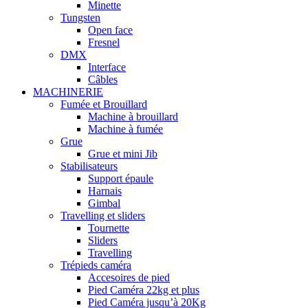
Minette
Tungsten
Open face
Fresnel
DMX
Interface
Câbles
MACHINERIE
Fumée et Brouillard
Machine à brouillard
Machine à fumée
Grue
Grue et mini Jib
Stabilisateurs
Support épaule
Harnais
Gimbal
Travelling et sliders
Tournette
Sliders
Travelling
Trépieds caméra
Accesoires de pied
Pied Caméra 22kg et plus
Pied Caméra jusqu’à 20Kg