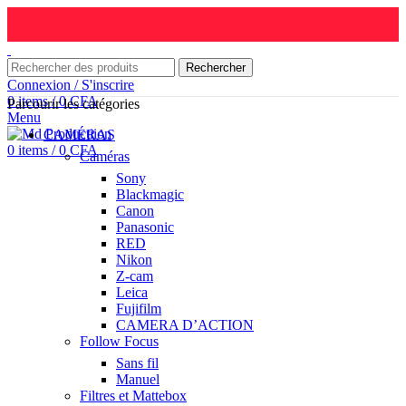
Rechercher
Connexion / S'inscrire
0
items
/
0
CFA
Parcourir les catégories
Menu
CAMÉRAS
0
items
/
0
CFA
Caméras
Sony
Blackmagic
Canon
Panasonic
RED
Nikon
Z-cam
Leica
Fujifilm
CAMERA D’ACTION
Follow Focus
Sans fil
Manuel
Filtres et Mattebox