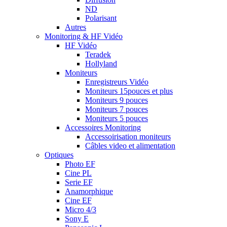
ND
Polarisant
Autres
Monitoring & HF Vidéo
HF Vidéo
Teradek
Hollyland
Moniteurs
Enregistreurs Vidéo
Moniteurs 15pouces et plus
Moniteurs 9 pouces
Moniteurs 7 pouces
Moniteurs 5 pouces
Accessoires Monitoring
Accessoirisation moniteurs
Câbles video et alimentation
Optiques
Photo EF
Cine PL
Serie EF
Anamorphique
Cine EF
Micro 4/3
Sony E