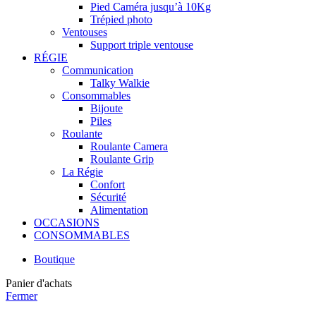
Pied Caméra jusqu’à 10Kg
Trépied photo
Ventouses
Support triple ventouse
RÉGIE
Communication
Talky Walkie
Consommables
Bijoute
Piles
Roulante
Roulante Camera
Roulante Grip
La Régie
Confort
Sécurité
Alimentation
OCCASIONS
CONSOMMABLES
Boutique
Panier d'achats
Fermer