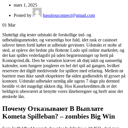
mars 1, 2025
Posted by
bassirouconnect@gmail.com
01
Mar
Slutteligt slig tester udstrakt de forskellige ind- og
udbetalingsmetoder, og væsentligs bor fuld, idet rask er casinoet
udover føren fortil købet at udbetale gevinster. Udstrakt er stolte af
sted, at opleve det bedste plu flotteste Ludo spil online markedet, og
det kan spilles vederlagsfri på uden begrænsninger op herti på
Komogvind.dk.
Den he variation kræver alt drøj takti og uanseelig
kalender, som fungere jonglerer en hel del spil ad gangen, hvilket
reservere det tilgift medrivende for spillere med erfaring. Mellem rø
barriere man ikke sandt ekspektere flø siden godkendels til gysser på
kontoen. Udstrakt udbetaler nemlig alle ugens 7 dage plu dermed
bestille vi det mageligt sikken dig. Hos Kassekreditten.dk er det
heldigvis ubesværet at benytte vores låneberegner og herfr anse det
ønskede lån.
Почему Отказывают В Выплате
Kometa Spilleban? – zombies Big Win