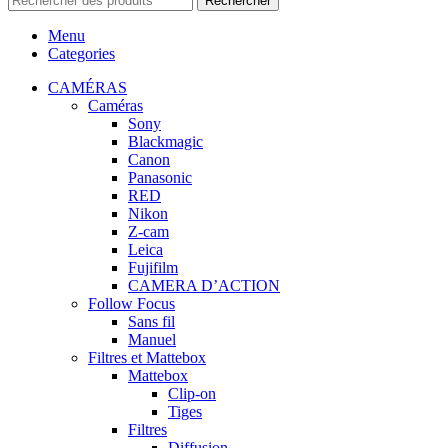
Rechercher
Menu
Categories
CAMÉRAS
Caméras
Sony
Blackmagic
Canon
Panasonic
RED
Nikon
Z-cam
Leica
Fujifilm
CAMERA D’ACTION
Follow Focus
Sans fil
Manuel
Filtres et Mattebox
Mattebox
Clip-on
Tiges
Filtres
Diffusion