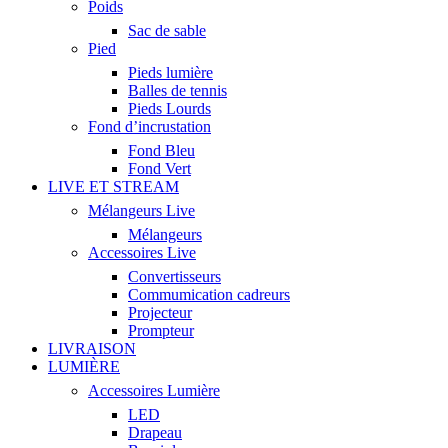
Poids
Sac de sable
Pied
Pieds lumière
Balles de tennis
Pieds Lourds
Fond d’incrustation
Fond Bleu
Fond Vert
LIVE ET STREAM
Mélangeurs Live
Mélangeurs
Accessoires Live
Convertisseurs
Commumication cadreurs
Projecteur
Prompteur
LIVRAISON
LUMIÈRE
Accessoires Lumière
LED
Drapeau