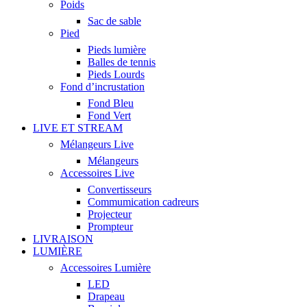
Poids
Sac de sable
Pied
Pieds lumière
Balles de tennis
Pieds Lourds
Fond d’incrustation
Fond Bleu
Fond Vert
LIVE ET STREAM
Mélangeurs Live
Mélangeurs
Accessoires Live
Convertisseurs
Commumication cadreurs
Projecteur
Prompteur
LIVRAISON
LUMIÈRE
Accessoires Lumière
LED
Drapeau