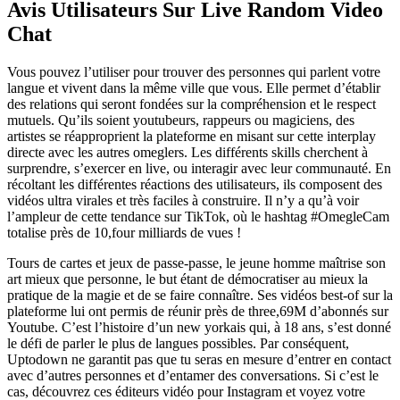
Avis Utilisateurs Sur Live Random Video
Chat
Vous pouvez l’utiliser pour trouver des personnes qui parlent votre
langue et vivent dans la même ville que vous. Elle permet d’établir
des relations qui seront fondées sur la compréhension et le respect
mutuels. Qu’ils soient youtubeurs, rappeurs ou magiciens, des
artistes se réapproprient la plateforme en misant sur cette interplay
directe avec les autres omeglers. Les différents skills cherchent à
surprendre, s’exercer en live, ou interagir avec leur communauté. En
récoltant les différentes réactions des utilisateurs, ils composent des
vidéos ultra virales et très faciles à construire. Il n’y a qu’à voir
l’ampleur de cette tendance sur TikTok, où le hashtag #OmegleCam
totalise près de 10,four milliards de vues !
Tours de cartes et jeux de passe-passe, le jeune homme maîtrise son
art mieux que personne, le but étant de démocratiser au mieux la
pratique de la magie et de se faire connaître. Ses vidéos best-of sur la
plateforme lui ont permis de réunir près de three,69M d’abonnés sur
Youtube. C’est l’histoire d’un new yorkais qui, à 18 ans, s’est donné
le défi de parler le plus de langues possibles. Par conséquent,
Uptodown ne garantit pas que tu seras en mesure d’entrer en contact
avec d’autres personnes et d’entamer des conversations. Si c’est le
cas, découvrez ces éditeurs vidéo pour Instagram et voyez votre