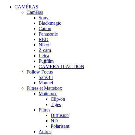
CAMÉRAS
Caméras
Sony
Blackmagic
Canon
Panasonic
RED
Nikon
Z-cam
Leica
Fujifilm
CAMERA D’ACTION
Follow Focus
Sans fil
Manuel
Filtres et Mattebox
Mattebox
Clip-on
Tiges
Filtres
Diffusion
ND
Polarisant
Autres