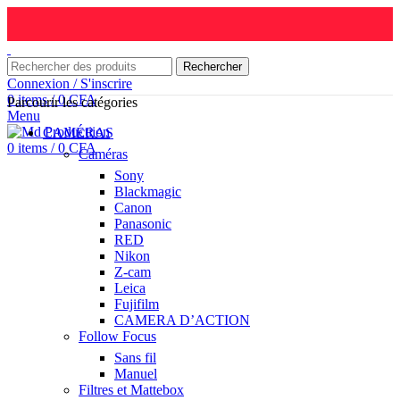
Rechercher
Connexion / S'inscrire
0
items
/
0
CFA
Parcourir les catégories
Menu
CAMÉRAS
0
items
/
0
CFA
Caméras
Sony
Blackmagic
Canon
Panasonic
RED
Nikon
Z-cam
Leica
Fujifilm
CAMERA D’ACTION
Follow Focus
Sans fil
Manuel
Filtres et Mattebox