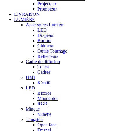
Projecteur
Prompteur
LIVRAISON
LUMIÈRE
Accessoires Lumière
LED
Drapeau
Borniol
Chimera
Outils Tournage
Réflecteurs
Cadre de diffusion
Toiles
Cadres
HMI
K5600
LED
Bicolor
Monocolor
RGB
Minette
Minette
Tungsten
Open face
Fresnel