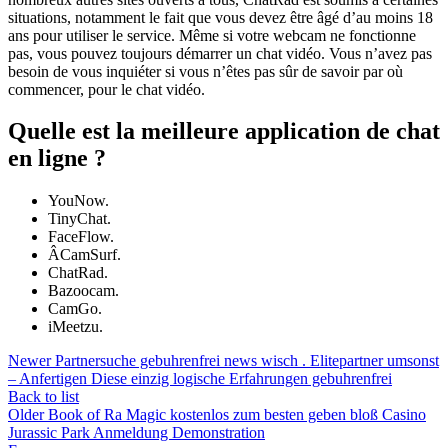
situations, notamment le fait que vous devez être âgé d’au moins 18
ans pour utiliser le service. Même si votre webcam ne fonctionne
pas, vous pouvez toujours démarrer un chat vidéo. Vous n’avez pas
besoin de vous inquiéter si vous n’êtes pas sûr de savoir par où
commencer, pour le chat vidéo.
Quelle est la meilleure application de chat
en ligne ?
YouNow.
TinyChat.
FaceFlow.
ÂCamSurf.
ChatRad.
Bazoocam.
CamGo.
iMeetzu.
Newer
Partnersuche gebuhrenfrei news wisch . Elitepartner umsonst
– Anfertigen Diese einzig logische Erfahrungen gebuhrenfrei
Back to list
Older
Book of Ra Magic kostenlos zum besten geben bloß Casino
Jurassic Park Anmeldung Demonstration