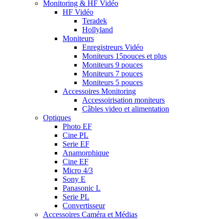
Monitoring & HF Vidéo
HF Vidéo
Teradek
Hollyland
Moniteurs
Enregistreurs Vidéo
Moniteurs 15pouces et plus
Moniteurs 9 pouces
Moniteurs 7 pouces
Moniteurs 5 pouces
Accessoires Monitoring
Accessoirisation moniteurs
Câbles video et alimentation
Optiques
Photo EF
Cine PL
Serie EF
Anamorphique
Cine EF
Micro 4/3
Sony E
Panasonic L
Serie PL
Convertisseur
Accessoires Caméra et Médias