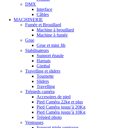
DMX
Interface
Câbles
MACHINERIE
Fumée et Brouillard
Machine à brouillard
Machine à fumée
Grue
Grue et mini Jib
Stabilisateurs
Support épaule
Harnais
Gimbal
Travelling et sliders
Tournette
Sliders
Travelling
Trépieds caméra
Accesoires de pied
Pied Caméra 22kg et plus
Pied Caméra jusqu’à 20Kg
Pied Caméra jusqu’à 10Kg
Trépied photo
Ventouses
Support triple ventouse