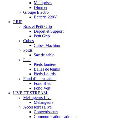
Multiprises
Dimmer
Groupe Electro
Batterie 220V
GRIP
Bras et Petit Grip
Déport et Support
Petit Grip
Cubes
Cubes Machino
Poids
Sac de sable
Pied
Pieds lumière
Balles de tennis
Pieds Lourds
Fond d’incrustation
Fond Bleu
Fond Vert
LIVE ET STREAM
Mélangeurs Live
Mélangeurs
Accessoires Live
Convertisseurs
Commumication cadreurs