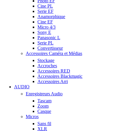
Photo EF
Cine PL
Serie EF
Anamorphique
Cine EF
Micro 4/3
Sony E
Panasonic L
Serie PL
Convertisseur
Accessoires Caméra et Médias
Stockage
Accroches
Accessoires RED
Accessoires Blackmagic
Accessoires Arri
AUDIO
Enregistreurs Audio
Tascam
Zoom
Casque
Micros
Sans fil
XLR