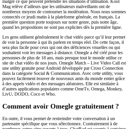
malgré ce que peuvent prétendre les situations d’utilisation. Kool
Mag relève d’ailleurs que les utilisateurs malveillants ont de
nombreux moyens de contourner la modération. Nous nous sommes
connectés ce jeudi matin à la plateforme générale, en français. La
première question porte toujours sur notre genre, puis notre âge,
quand les propositions ne sont pas explicites dès la première ligne.
Les gens utilisent généralement le chat vidéo parce qu’il leur permet
de voir la personne à qui ils parlent en temps réel. De cette façon, il
sera plus facile pour ceux qui ont des déficiences visuelles ou qui
souhaitent voir les messages à distance. Omegle a été créé pour les
personnes de plus de 18 ans, mais presque tout le monde utilise ce
site de chat vidéo de nos jours. Omegle Match – Live Video Call est
une utility gratuite pour Android développée par Cross Connection
dans la catégorie Social & Communication. Avec cette utility, vous
pouvez facilement trouver de nouveaux amis du monde entier grâce
à des appels vidéo et des messages aléatoires. Elle est similaire à
d’autres applications populaires comme OmeTv, Omega, Monkey,
LivU, DODO, Coco et Who.
Comment avoir Omegle gratuitement ?
En outre, il vous permet de restreindre votre conversation à un
partenaire spécifique que vous sélectionnez. Contrairement à de
nombreux autres sites ouverts à tous, ChatRad est soumis à certaines