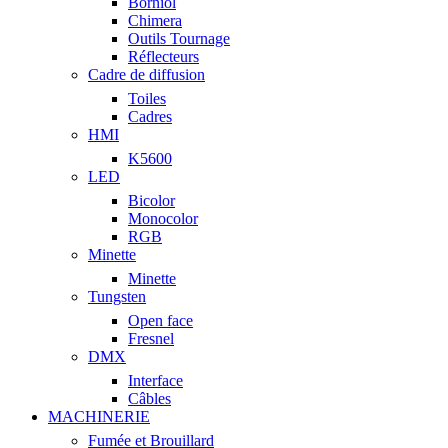
Borniol
Chimera
Outils Tournage
Réflecteurs
Cadre de diffusion
Toiles
Cadres
HMI
K5600
LED
Bicolor
Monocolor
RGB
Minette
Minette
Tungsten
Open face
Fresnel
DMX
Interface
Câbles
MACHINERIE
Fumée et Brouillard