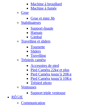
Machine à brouillard
Machine à fumée
Grue
Grue et mini Jib
Stabilisateurs
Support épaule
Harnais
Gimbal
Travelling et sliders
Tournette
Sliders
Travelling
Trépieds caméra
Accesoires de pied
Pied Caméra 22kg et plus
Pied Caméra jusqu’à 20Kg
Pied Caméra jusqu’à 10Kg
Trépied photo
Ventouses
Support triple ventouse
RÉGIE
Communication