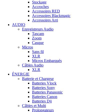
Stockage
Accroches
Accessoires RED
Accessoires Blackmagic
Accessoires Arri
AUDIO
Enregistreurs Audio
Tascam
Zoom
Casque
Micros
Sans fil
XLR
Micros Embarqués
Câbles Audio
XLR
ÉNERGIE
Batterie et Chargeur
Batteries Vlock
Batteries Sony
Batteries Panasonic
Batteries Canon
Batteries Dji
Câbles et Multi
Prolongateurs