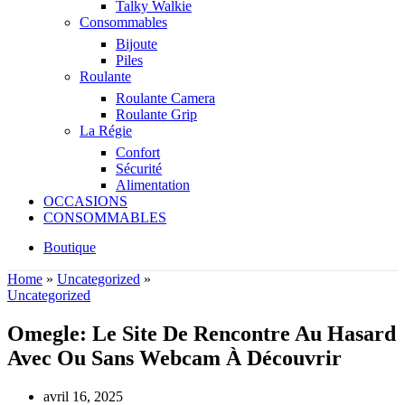
Talky Walkie
Consommables
Bijoute
Piles
Roulante
Roulante Camera
Roulante Grip
La Régie
Confort
Sécurité
Alimentation
OCCASIONS
CONSOMMABLES
Boutique
Home
»
Uncategorized
»
Uncategorized
Omegle: Le Site De Rencontre Au Hasard
Avec Ou Sans Webcam À Découvrir
avril 16, 2025