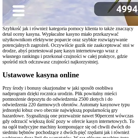
Szybkość jak i również kategoria pomocy klienta to także znaczący
detal oceny kasyna. Wypłacalne kasyno miało przekazywać
użytkownikom efektywne poparcie oraz szybkie rozwiązywanie
potencjalnych zagrożeń. Oczywiście guzik nie zaakceptować stoi w
drodze, abyś przetestował parę kasyn internetowego wraz z
własnego rankingu i przekonał czujności w całej praktyce, gdzie
spośród nich odczuwasz czujności najkorzystniej.
Ustawowe kasyna online
Przy środy i bonusy okazjonalne w jaki sposób osobliwa
nadprogram dzięki rocznica urodzin. Plik powitalny mieści
pomnożenie depozytu do odwiedzenia 2500 złotych i do
odwiedzenia 220 darmowych obrotów. Automaty kasynowe typu
jednoręki łobuz owo obecnie największą popularnością gry
hazardowe. Sygnalizują one przeważnie nawet 90percent wówczas
gdy odrzucić większą ilość pozy w ofercie kasyn internetowych. To
na ogół tradycyjne machiny komponujące się od chwili dwóch do
siedmiu bębnów pochodzące z dwóch-pięć rzędami jak i również
wybierana dozą linii do warsztatów. W raz główny machiny tego