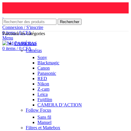
Rechercher
Connexion / S'inscrire
0
items
/
0
CFA
Parcourir les catégories
Menu
CAMÉRAS
0
items
/
0
CFA
Caméras
Sony
Blackmagic
Canon
Panasonic
RED
Nikon
Z-cam
Leica
Fujifilm
CAMERA D’ACTION
Follow Focus
Sans fil
Manuel
Filtres et Mattebox