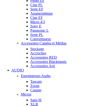
Photo EF
Cine PL
Serie EF
Anamorphique
Cine EF
Micro 4/3
Sony E
Panasonic L
Serie PL
Convertisseur
Accessoires Caméra et Médias
Stockage
Accroches
Accessoires RED
Accessoires Blackmagic
Accessoires Arri
AUDIO
Enregistreurs Audio
Tascam
Zoom
Casque
Micros
Sans fil
XLR