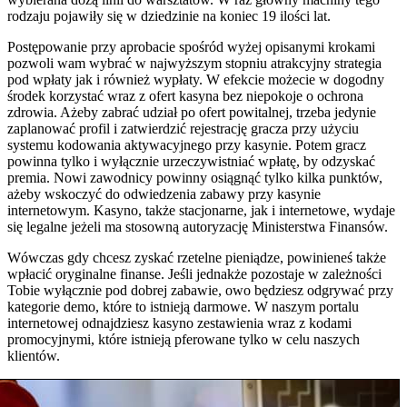
rodzaju pojawiły się w dziedzinie na koniec 19 ilości lat.
Postępowanie przy aprobacie spośród wyżej opisanymi krokami
pozwoli wam wybrać w najwyższym stopniu atrakcyjny strategia
pod wpłaty jak i również wypłaty. W efekcie możecie w dogodny
środek korzystać wraz z ofert kasyna bez niepokoje o ochrona
zdrowia. Ażeby zabrać udział po ofert powitalnej, trzeba jedynie
zaplanować profil i zatwierdzić rejestrację gracza przy użyciu
systemu kodowania aktywacyjnego przy kasynie. Potem gracz
powinna tylko i wyłącznie urzeczywistniać wpłatę, by odzyskać
premia. Nowi zawodnicy powinny osiągnąć tylko kilka punktów,
ażeby wskoczyć do odwiedzenia zabawy przy kasynie
internetowym. Kasyno, także stacjonarne, jak i internetowe, wydaje
się legalne jeżeli ma stosowną autoryzację Ministerstwa Finansów.
Wówczas gdy chcesz zyskać rzetelne pieniądze, powinieneś także
wpłacić oryginalne finanse. Jeśli jednakże pozostaje w zależności
Tobie wyłącznie pod dobrej zabawie, owo będziesz odgrywać przy
kategorie demo, które to istnieją darmowe. W naszym portalu
internetowej odnajdziesz kasyno zestawienia wraz z kodami
promocyjnymi, które istnieją pferowane tylko w celu naszych
klientów.