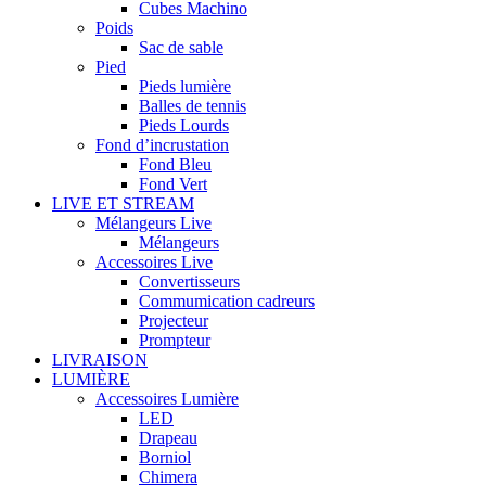
Cubes Machino
Poids
Sac de sable
Pied
Pieds lumière
Balles de tennis
Pieds Lourds
Fond d’incrustation
Fond Bleu
Fond Vert
LIVE ET STREAM
Mélangeurs Live
Mélangeurs
Accessoires Live
Convertisseurs
Commumication cadreurs
Projecteur
Prompteur
LIVRAISON
LUMIÈRE
Accessoires Lumière
LED
Drapeau
Borniol
Chimera