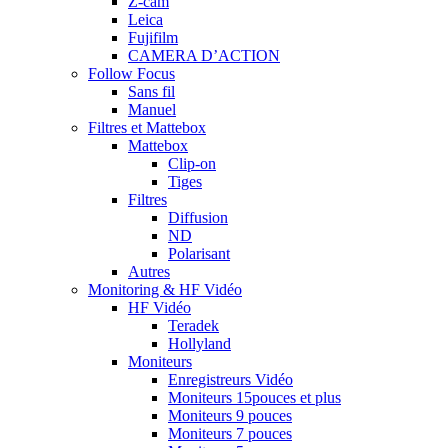
Z-cam
Leica
Fujifilm
CAMERA D’ACTION
Follow Focus
Sans fil
Manuel
Filtres et Mattebox
Mattebox
Clip-on
Tiges
Filtres
Diffusion
ND
Polarisant
Autres
Monitoring & HF Vidéo
HF Vidéo
Teradek
Hollyland
Moniteurs
Enregistreurs Vidéo
Moniteurs 15pouces et plus
Moniteurs 9 pouces
Moniteurs 7 pouces