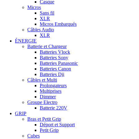
Casque
Micros
Sans fil
XLR
Micros Embarqués
Câbles Audio
XLR
ÉNERGIE
Batterie et Chargeur
Batteries Vlock
Batteries Sony
Batteries Panasonic
Batteries Canon
Batteries Dji
Câbles et Multi
Prolongateurs
Multiprises
Dimmer
Groupe Electro
Batterie 220V
GRIP
Bras et Petit Grip
Déport et Support
Petit Grip
Cubes