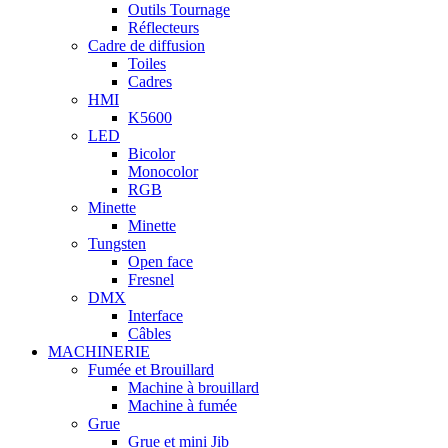
Outils Tournage
Réflecteurs
Cadre de diffusion
Toiles
Cadres
HMI
K5600
LED
Bicolor
Monocolor
RGB
Minette
Minette
Tungsten
Open face
Fresnel
DMX
Interface
Câbles
MACHINERIE
Fumée et Brouillard
Machine à brouillard
Machine à fumée
Grue
Grue et mini Jib