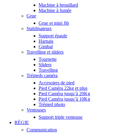
Machine à brouillard
Machine à fumée
Grue
Grue et mini Jib
Stabilisateurs
Support épaule
Harnais
Gimbal
Travelling et sliders
Tournette
Sliders
Travelling
Trépieds caméra
Accesoires de pied
Pied Caméra 22kg et plus
Pied Caméra jusqu’à 20Kg
Pied Caméra jusqu’à 10Kg
Trépied photo
Ventouses
Support triple ventouse
RÉGIE
Communication