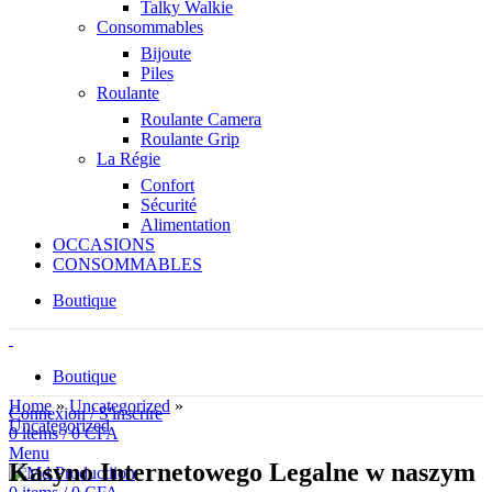
Talky Walkie
Consommables
Bijoute
Piles
Roulante
Roulante Camera
Roulante Grip
La Régie
Confort
Sécurité
Alimentation
OCCASIONS
CONSOMMABLES
Boutique
Boutique
Home
»
Uncategorized
»
Connexion / S'inscrire
Uncategorized
0
items
/
0
CFA
Menu
Kasyno Internetowego Legalne w naszym