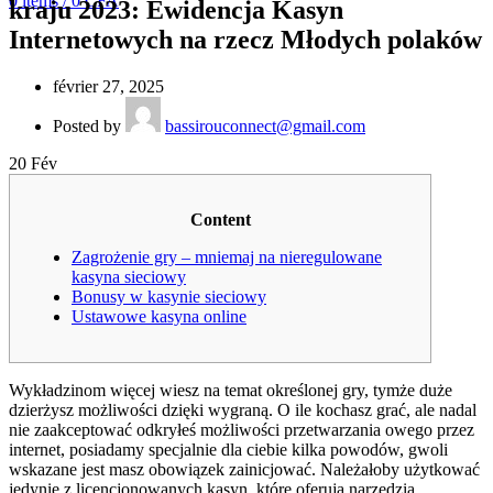
0
items
/
0
CFA
kraju 2023: Ewidencja Kasyn
Internetowych na rzecz Młodych polaków
février 27, 2025
Posted by
bassirouconnect@gmail.com
20
Fév
Content
Zagrożenie gry – mniemaj na nieregulowane
kasyna sieciowy
Bonusy w kasynie sieciowy
Ustawowe kasyna online
Wykładzinom więcej wiesz na temat określonej gry, tymże duże
dzierżysz możliwości dzięki wygraną. O ile kochasz grać, ale nadal
nie zaakceptować odkryłeś możliwości przetwarzania owego przez
internet, posiadamy specjalnie dla ciebie kilka powodów, gwoli
wskazane jest masz obowiązek zainicjować. Należałoby użytkować
jedynie z licencjonowanych kasyn, które oferują narzędzia