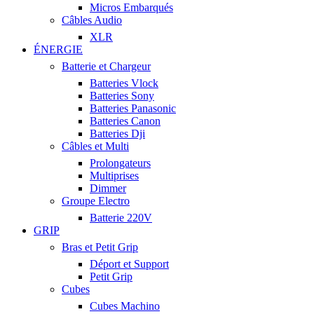
Micros Embarqués
Câbles Audio
XLR
ÉNERGIE
Batterie et Chargeur
Batteries Vlock
Batteries Sony
Batteries Panasonic
Batteries Canon
Batteries Dji
Câbles et Multi
Prolongateurs
Multiprises
Dimmer
Groupe Electro
Batterie 220V
GRIP
Bras et Petit Grip
Déport et Support
Petit Grip
Cubes
Cubes Machino