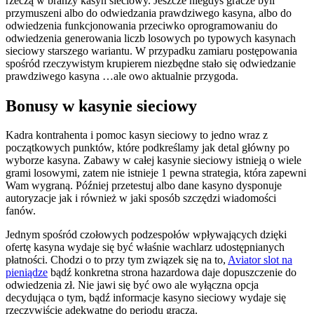
rzeczą w branży kasyn sieciowy. Jeszcze niegdyś gracze byli
przymuszeni albo do odwiedzania prawdziwego kasyna, albo do
odwiedzenia funkcjonowania przeciwko oprogramowaniu do
odwiedzenia generowania liczb losowych po typowych kasynach
sieciowy starszego wariantu. W przypadku zamiaru postępowania
spośród rzeczywistym krupierem niezbędne stało się odwiedzanie
prawdziwego kasyna …ale owo aktualnie przygoda.
Bonusy w kasynie sieciowy
Kadra kontrahenta i pomoc kasyn sieciowy to jedno wraz z
początkowych punktów, które podkreślamy jak detal główny po
wyborze kasyna. Zabawy w całej kasynie sieciowy istnieją o wiele
grami losowymi, zatem nie istnieje 1 pewna strategia, która zapewni
Wam wygraną. Później przetestuj albo dane kasyno dysponuje
autoryzacje jak i również w jaki sposób szczędzi wiadomości
fanów.
Jednym spośród czołowych podzespołów wpływających dzięki
ofertę kasyna wydaje się być właśnie wachlarz udostępnianych
płatności. Chodzi o to przy tym związek się na to,
Aviator slot na
pieniądze
bądź konkretna strona hazardowa daje dopuszczenie do
odwiedzenia zł. Nie jawi się być owo ale wyłączna opcja
decydująca o tym, bądź informacje kasyno sieciowy wydaje się
rzeczywiście adekwatne do periodu gracza.