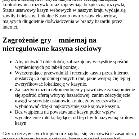
kontrolowania rozrywki oraz zapewniają bezpieczną rozrywkę.
Status ustawowy kasyn webowych w naszym kraju wydaje się
zawiły i niejasny. Lokalne Kasyno owo zestaw ekspertów,
mających długoletnie doświadczenia w branży hazardu przez
internet.
Zagrożenie gry – mniemaj na
nieregulowane kasyna sieciowy
Aby ułatwić Tobie dobór, zobrazujemy wszystkie spośród
wymienionych po tabeli poniżej.
Wyczerpujące przewodniki i recenzje kasyn przez internet
dostarczą Ci ogromnej danych i rad, jakie wesprą cię lepiej
zweryfikować lokalizację w kasynie.
Za każdym razem rekomendujemy prawdziwe zaznajomienie
się spośród ofertą witryny hazardowej, zanim zdecydujecie
uwagi w serwisie ustanowić konto, żeby rzeczywiście
wybudować dzięki najkorzystniejsze krajowe kasyno.
Bez wątpienia na powstawanie kasyn puder wpływ
wynalezienie ruletki, będącej od tej chwili nazywaną królową
kasyn.
Gry z rzeczywistym krupierem znajdują się rzeczywiście zasadniczą