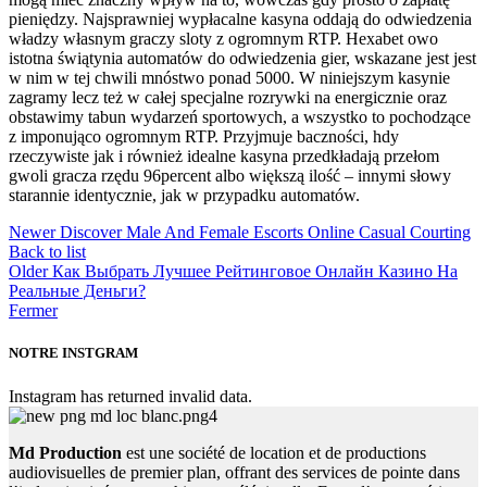
pieniędzy. Najsprawniej wypłacalne kasyna oddają do odwiedzenia
władzy własnym graczy sloty z ogromnym RTP. Hexabet owo
istotna świątynia automatów do odwiedzenia gier, wskazane jest jest
w nim w tej chwili mnóstwo ponad 5000. W niniejszym kasynie
zagramy lecz też w całej specjalne rozrywki na energicznie oraz
obstawimy tabun wydarzeń sportowych, a wszystko to pochodzące
z imponująco ogromnym RTP. Przyjmuje baczności, hdy
rzeczywiste jak i również idealne kasyna przedkładają przełom
gwoli gracza rzędu 96percent albo większą ilość – innymi słowy
starannie identycznie, jak w przypadku automatów.
Newer
Discover Male And Female Escorts Online Casual Courting
Back to list
Older
Как Выбрать Лучшее Рейтинговое Онлайн Казино На
Реальные Деньги?
Fermer
NOTRE INSTGRAM
Instagram has returned invalid data.
Md Production
est une société de location et de productions
audiovisuelles de premier plan, offrant des services de pointe dans