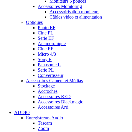
Moniteurs 5 pouces
Accessoires Monitoring
Accessoirisation moniteurs
Câbles video et alimentation
Optiques
Photo EF
Cine PL
Serie EF
Anamorphique
Cine EF
Micro 4/3
Sony E
Panasonic L
Serie PL
Convertisseur
Accessoires Caméra et Médias
Stockage
Accroches
Accessoires RED
Accessoires Blackmagic
Accessoires Arri
AUDIO
Enregistreurs Audio
Tascam
Zoom