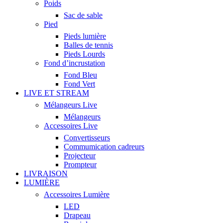
Poids
Sac de sable
Pied
Pieds lumière
Balles de tennis
Pieds Lourds
Fond d’incrustation
Fond Bleu
Fond Vert
LIVE ET STREAM
Mélangeurs Live
Mélangeurs
Accessoires Live
Convertisseurs
Commumication cadreurs
Projecteur
Prompteur
LIVRAISON
LUMIÈRE
Accessoires Lumière
LED
Drapeau