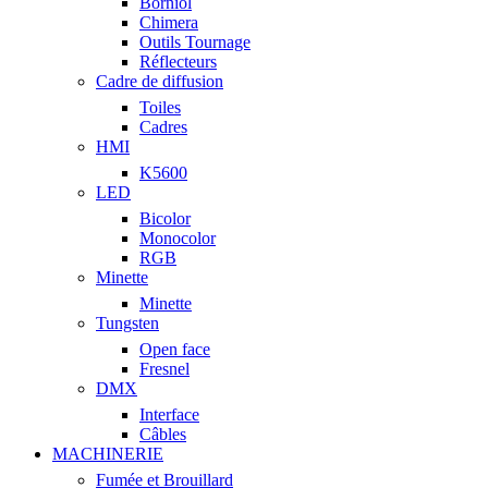
Borniol
Chimera
Outils Tournage
Réflecteurs
Cadre de diffusion
Toiles
Cadres
HMI
K5600
LED
Bicolor
Monocolor
RGB
Minette
Minette
Tungsten
Open face
Fresnel
DMX
Interface
Câbles
MACHINERIE
Fumée et Brouillard