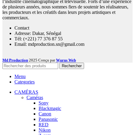
l’industrie cinématographique et télévisuelle. Forts d’une expérience
de plusieurs années, nous sommes fiers de soutenir les réalisateurs,
les producteurs et les créatifs dans leurs projets artistiques et
commerciaux.
Contact
Adresse: Dakar, Sénégal
Tél: (+221) 77 376 87 55
Email: mdproduction.sn@gmail.com
Md Production
2025 Conçu par
Wurus Web
Rechercher
Menu
Categories
CAMÉRAS
Caméras
Sony
Blackmagic
Canon
Panasonic
RED
Nikon