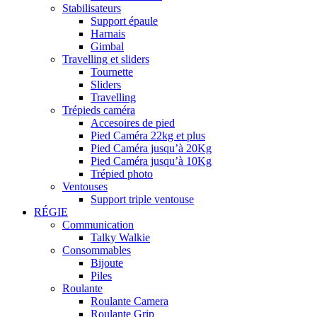
Stabilisateurs
Support épaule
Harnais
Gimbal
Travelling et sliders
Tournette
Sliders
Travelling
Trépieds caméra
Accesoires de pied
Pied Caméra 22kg et plus
Pied Caméra jusqu’à 20Kg
Pied Caméra jusqu’à 10Kg
Trépied photo
Ventouses
Support triple ventouse
RÉGIE
Communication
Talky Walkie
Consommables
Bijoute
Piles
Roulante
Roulante Camera
Roulante Grip