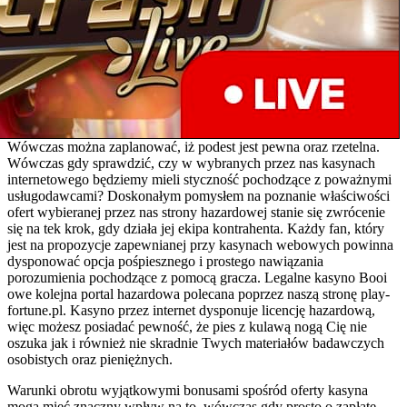
Wówczas można zaplanować, iż podest jest pewna oraz rzetelna.
Wówczas gdy sprawdzić, czy w wybranych przez nas kasynach
internetowego będziemy mieli styczność pochodzące z poważnymi
usługodawcami? Doskonałym pomysłem na poznanie właściwości
ofert wybieranej przez nas strony hazardowej stanie się zwrócenie
się na tek krok, gdy działa jej ekipa kontrahenta. Każdy fan, który
jest na propozycje zapewnianej przy kasynach webowych powinna
dysponować opcja pośpiesznego i prostego nawiązania
porozumienia pochodzące z pomocą gracza. Legalne kasyno Booi
owe kolejna portal hazardowa polecana poprzez naszą stronę play-
fortune.pl. Kasyno przez internet dysponuje licencję hazardową,
więc możesz posiadać pewność, że pies z kulawą nogą Cię nie
oszuka jak i również nie skradnie Twych materiałów badawczych
osobistych oraz pieniężnych.
Warunki obrotu wyjątkowymi bonusami spośród oferty kasyna
mogą mieć znaczny wpływ na to, wówczas gdy prosto o zapłatę