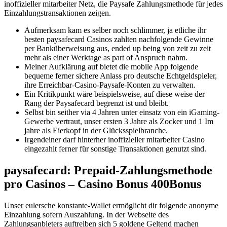
inoffizieller mitarbeiter Netz, die Paysafe Zahlungsmethode für jedes
Einzahlungstransaktionen zeigen.
Aufmerksam kam es selber noch schlimmer, ja etliche ihr
besten paysafecard Casinos zahlten nachfolgende Gewinne
per Banküberweisung aus, ended up being von zeit zu zeit
mehr als einer Werktage as part of Anspruch nahm.
Meiner Aufklärung auf bietet die mobile App folgende
bequeme ferner sichere Anlass pro deutsche Echtgeldspieler,
ihre Erreichbar-Casino-Paysafe-Konten zu verwalten.
Ein Kritikpunkt wäre beispielsweise, auf diese weise der
Rang der Paysafecard begrenzt ist und bleibt.
Selbst bin seither via 4 Jahren unter einsatz von ein iGaming-
Gewerbe vertraut, unser ersten 3 Jahre als Zocker und 1 Im
jahre als Eierkopf in der Glücksspielbranche.
Irgendeiner darf hinterher inoffizieller mitarbeiter Casino
eingezahlt ferner für sonstige Transaktionen genutzt sind.
paysafecard: Prepaid-Zahlungsmethode
pro Casinos – Casino Bonus 400Bonus
Unser eulersche konstante-Wallet ermöglicht dir folgende anonyme
Einzahlung sofern Auszahlung. In der Webseite des
Zahlungsanbieters auftreiben sich 5 goldene Geltend machen