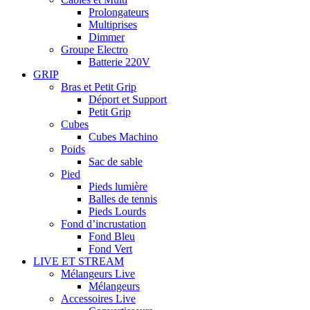
Prolongateurs
Multiprises
Dimmer
Groupe Electro
Batterie 220V
GRIP
Bras et Petit Grip
Déport et Support
Petit Grip
Cubes
Cubes Machino
Poids
Sac de sable
Pied
Pieds lumière
Balles de tennis
Pieds Lourds
Fond d’incrustation
Fond Bleu
Fond Vert
LIVE ET STREAM
Mélangeurs Live
Mélangeurs
Accessoires Live