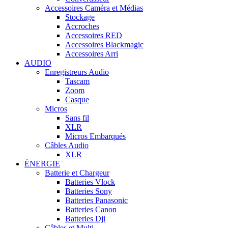
Accessoires Caméra et Médias
Stockage
Accroches
Accessoires RED
Accessoires Blackmagic
Accessoires Arri
AUDIO
Enregistreurs Audio
Tascam
Zoom
Casque
Micros
Sans fil
XLR
Micros Embarqués
Câbles Audio
XLR
ÉNERGIE
Batterie et Chargeur
Batteries Vlock
Batteries Sony
Batteries Panasonic
Batteries Canon
Batteries Dji
Câbles et Multi