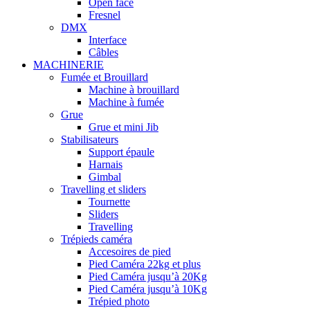
Open face
Fresnel
DMX
Interface
Câbles
MACHINERIE
Fumée et Brouillard
Machine à brouillard
Machine à fumée
Grue
Grue et mini Jib
Stabilisateurs
Support épaule
Harnais
Gimbal
Travelling et sliders
Tournette
Sliders
Travelling
Trépieds caméra
Accesoires de pied
Pied Caméra 22kg et plus
Pied Caméra jusqu’à 20Kg
Pied Caméra jusqu’à 10Kg
Trépied photo