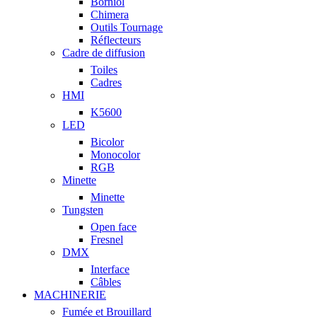
Borniol
Chimera
Outils Tournage
Réflecteurs
Cadre de diffusion
Toiles
Cadres
HMI
K5600
LED
Bicolor
Monocolor
RGB
Minette
Minette
Tungsten
Open face
Fresnel
DMX
Interface
Câbles
MACHINERIE
Fumée et Brouillard