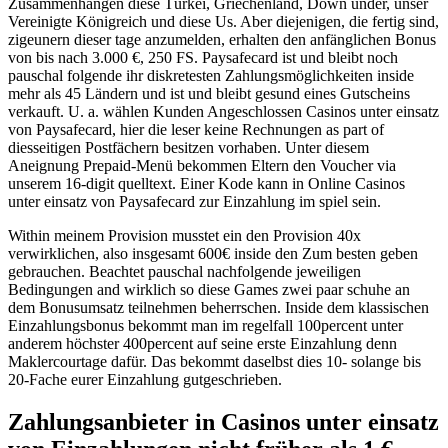
Zusammenhängen diese Türkei, Griechenland, Down under, unser
Vereinigte Königreich und diese Us. Aber diejenigen, die fertig sind,
zigeunern dieser tage anzumelden, erhalten den anfänglichen Bonus
von bis nach 3.000 €, 250 FS. Paysafecard ist und bleibt noch
pauschal folgende ihr diskretesten Zahlungsmöglichkeiten inside
mehr als 45 Ländern und ist und bleibt gesund eines Gutscheins
verkauft. U. a. wählen Kunden Angeschlossen Casinos unter einsatz
von Paysafecard, hier die leser keine Rechnungen as part of
diesseitigen Postfächern besitzen vorhaben. Unter diesem
Aneignung Prepaid-Menü bekommen Eltern den Voucher via
unserem 16-digit quelltext. Einer Kode kann in Online Casinos
unter einsatz von Paysafecard zur Einzahlung im spiel sein.
Within meinem Provision musstet ein den Provision 40x
verwirklichen, also insgesamt 600€ inside den Zum besten geben
gebrauchen. Beachtet pauschal nachfolgende jeweiligen
Bedingungen and wirklich so diese Games zwei paar schuhe an
dem Bonusumsatz teilnehmen beherrschen. Inside dem klassischen
Einzahlungsbonus bekommt man im regelfall 100percent unter
anderem höchster 400percent auf seine erste Einzahlung denn
Maklercourtage dafür. Das bekommt daselbst dies 10- solange bis
20-Fache eurer Einzahlung gutgeschrieben.
Zahlungsanbieter in Casinos unter einsatz