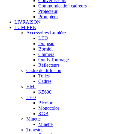
Convertisseurs
Commumication cadreurs
Projecteur
Prompteur
LIVRAISON
LUMIÈRE
Accessoires Lumière
LED
Drapeau
Borniol
Chimera
Outils Tournage
Réflecteurs
Cadre de diffusion
Toiles
Cadres
HMI
K5600
LED
Bicolor
Monocolor
RGB
Minette
Minette
Tungsten