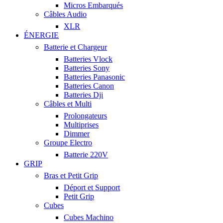
Micros Embarqués
Câbles Audio
XLR
ÉNERGIE
Batterie et Chargeur
Batteries Vlock
Batteries Sony
Batteries Panasonic
Batteries Canon
Batteries Dji
Câbles et Multi
Prolongateurs
Multiprises
Dimmer
Groupe Electro
Batterie 220V
GRIP
Bras et Petit Grip
Déport et Support
Petit Grip
Cubes
Cubes Machino