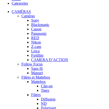
Categories
CAMÉRAS
Caméras
Sony
Blackmagic
Canon
Panasonic
RED
Nikon
Z-cam
Leica
Fujifilm
CAMERA D’ACTION
Follow Focus
Sans fil
Manuel
Filtres et Mattebox
Mattebox
Clip-on
Tiges
Filtres
Diffusion
ND
Polarisant