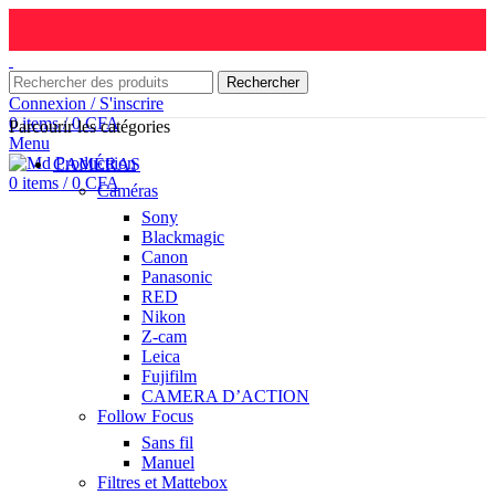
Rechercher
Connexion / S'inscrire
0
items
/
0
CFA
Parcourir les catégories
Menu
CAMÉRAS
0
items
/
0
CFA
Caméras
Sony
Blackmagic
Canon
Panasonic
RED
Nikon
Z-cam
Leica
Fujifilm
CAMERA D’ACTION
Follow Focus
Sans fil
Manuel
Filtres et Mattebox