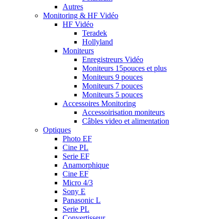
Autres
Monitoring & HF Vidéo
HF Vidéo
Teradek
Hollyland
Moniteurs
Enregistreurs Vidéo
Moniteurs 15pouces et plus
Moniteurs 9 pouces
Moniteurs 7 pouces
Moniteurs 5 pouces
Accessoires Monitoring
Accessoirisation moniteurs
Câbles video et alimentation
Optiques
Photo EF
Cine PL
Serie EF
Anamorphique
Cine EF
Micro 4/3
Sony E
Panasonic L
Serie PL
Convertisseur