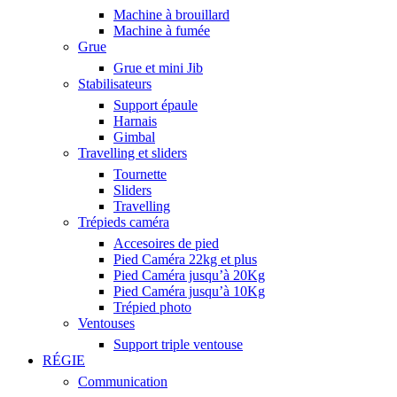
Machine à brouillard
Machine à fumée
Grue
Grue et mini Jib
Stabilisateurs
Support épaule
Harnais
Gimbal
Travelling et sliders
Tournette
Sliders
Travelling
Trépieds caméra
Accesoires de pied
Pied Caméra 22kg et plus
Pied Caméra jusqu’à 20Kg
Pied Caméra jusqu’à 10Kg
Trépied photo
Ventouses
Support triple ventouse
RÉGIE
Communication