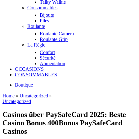
Talky Walkie
Consommables
Bijoute
Piles
Roulante
Roulante Camera
Roulante Grip
La Régie
Confort
Sécurité
Alimentation
OCCASIONS
CONSOMMABLES
Boutique
Home
»
Uncategorized
»
Uncategorized
Casinos über PaySafeCard 2025: Beste
Casino Bonus 400Bonus PaySafeCard
Casinos