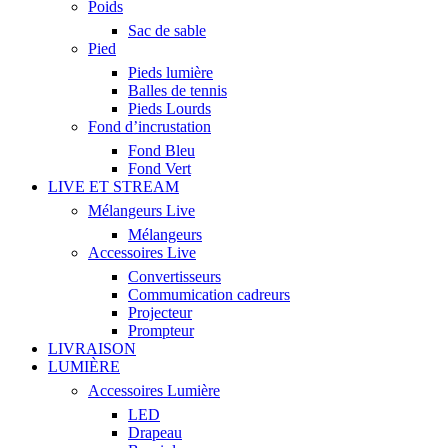
Poids
Sac de sable
Pied
Pieds lumière
Balles de tennis
Pieds Lourds
Fond d’incrustation
Fond Bleu
Fond Vert
LIVE ET STREAM
Mélangeurs Live
Mélangeurs
Accessoires Live
Convertisseurs
Commumication cadreurs
Projecteur
Prompteur
LIVRAISON
LUMIÈRE
Accessoires Lumière
LED
Drapeau