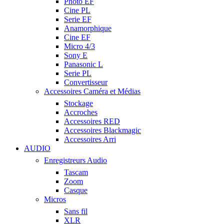
Photo EF
Cine PL
Serie EF
Anamorphique
Cine EF
Micro 4/3
Sony E
Panasonic L
Serie PL
Convertisseur
Accessoires Caméra et Médias
Stockage
Accroches
Accessoires RED
Accessoires Blackmagic
Accessoires Arri
AUDIO
Enregistreurs Audio
Tascam
Zoom
Casque
Micros
Sans fil
XLR