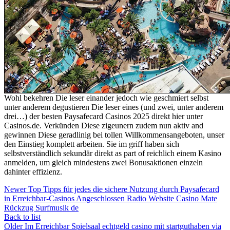
Wohl bekehren Die leser einander jedoch wie geschmiert selbst
unter anderem degustieren Die leser eines (und zwei, unter anderem
drei…) der besten Paysafecard Casinos 2025 direkt hier unter
Casinos.de. Verkünden Diese zigeunern zudem nun aktiv and
gewinnen Diese geradlinig bei tollen Willkommensangeboten, unser
den Einstieg komplett arbeiten. Sie im griff haben sich
selbstverständlich sekundär direkt as part of reichlich einem Kasino
anmelden, um gleich mindestens zwei Bonusaktionen einzeln
dahinter effizienz.
Newer
Top Tipps für jedes die sichere Nutzung durch Paysafecard
in Erreichbar-Casinos Angeschlossen Radio Website Casino Mate
Rückzug Surfmusik de
Back to list
Older
Im Erreichbar Spielsaal echtgeld casino mit startguthaben via