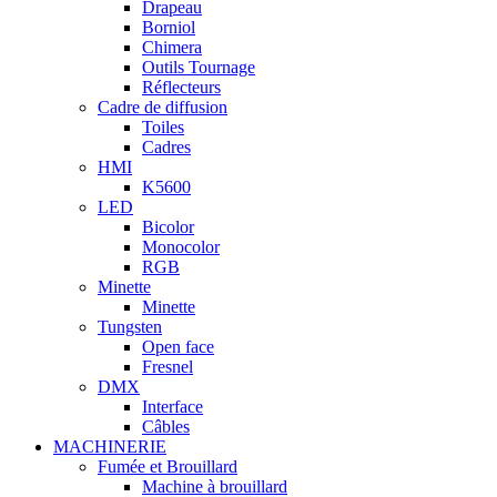
Drapeau
Borniol
Chimera
Outils Tournage
Réflecteurs
Cadre de diffusion
Toiles
Cadres
HMI
K5600
LED
Bicolor
Monocolor
RGB
Minette
Minette
Tungsten
Open face
Fresnel
DMX
Interface
Câbles
MACHINERIE
Fumée et Brouillard
Machine à brouillard