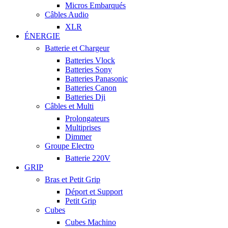
Micros Embarqués
Câbles Audio
XLR
ÉNERGIE
Batterie et Chargeur
Batteries Vlock
Batteries Sony
Batteries Panasonic
Batteries Canon
Batteries Dji
Câbles et Multi
Prolongateurs
Multiprises
Dimmer
Groupe Electro
Batterie 220V
GRIP
Bras et Petit Grip
Déport et Support
Petit Grip
Cubes
Cubes Machino