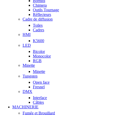
Borniol
Chimera
Outils Tournage
Réflecteurs
Cadre de diffusion
Toiles
Cadres
HMI
K5600
LED
Bicolor
Monocolor
RGB
Minette
Minette
Tungsten
Open face
Fresnel
DMX
Interface
Câbles
MACHINERIE
Fumée et Brouillard