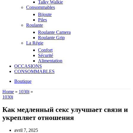
Talky Walkie
Consommables
Bijoute
Piles
Roulante
Roulante Camera
Roulante Grip
La Régie
Confort
Sécurité
Alimentation
OCCASIONS
CONSOMMABLES
Boutique
Home
»
1030i
»
1030i
Как медленный секс улучшает связи и
укрепляет отношения
avril 7, 2025