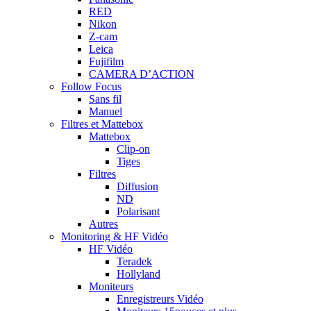
RED
Nikon
Z-cam
Leica
Fujifilm
CAMERA D’ACTION
Follow Focus
Sans fil
Manuel
Filtres et Mattebox
Mattebox
Clip-on
Tiges
Filtres
Diffusion
ND
Polarisant
Autres
Monitoring & HF Vidéo
HF Vidéo
Teradek
Hollyland
Moniteurs
Enregistreurs Vidéo