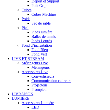
Déport et Support
Petit Grip
Cubes
Cubes Machino
Poids
Sac de sable
Pied
Pieds lumière
Balles de tennis
Pieds Lourds
Fond d’incrustation
Fond Bleu
Fond Vert
LIVE ET STREAM
Mélangeurs Live
Mélangeurs
Accessoires Live
Convertisseurs
Commumication cadreurs
Projecteur
Prompteur
LIVRAISON
LUMIÈRE
Accessoires Lumière
LED