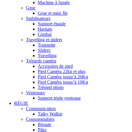
Machine à fumée
Grue
Grue et mini Jib
Stabilisateurs
Support épaule
Harnais
Gimbal
Travelling et sliders
Tournette
Sliders
Travelling
Trépieds caméra
Accesoires de pied
Pied Caméra 22kg et plus
Pied Caméra jusqu’à 20Kg
Pied Caméra jusqu’à 10Kg
Trépied photo
Ventouses
Support triple ventouse
RÉGIE
Communication
Talky Walkie
Consommables
Bijoute
Piles