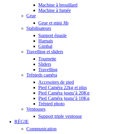
Machine à brouillard
Machine à fumée
Grue
Grue et mini Jib
Stabilisateurs
Support épaule
Harnais
Gimbal
Travelling et sliders
Tournette
Sliders
Travelling
Trépieds caméra
Accesoires de pied
Pied Caméra 22kg et plus
Pied Caméra jusqu’à 20Kg
Pied Caméra jusqu’à 10Kg
Trépied photo
Ventouses
Support triple ventouse
RÉGIE
Communication