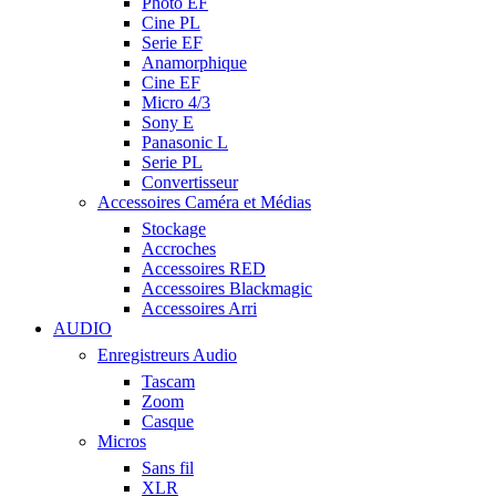
Photo EF
Cine PL
Serie EF
Anamorphique
Cine EF
Micro 4/3
Sony E
Panasonic L
Serie PL
Convertisseur
Accessoires Caméra et Médias
Stockage
Accroches
Accessoires RED
Accessoires Blackmagic
Accessoires Arri
AUDIO
Enregistreurs Audio
Tascam
Zoom
Casque
Micros
Sans fil
XLR