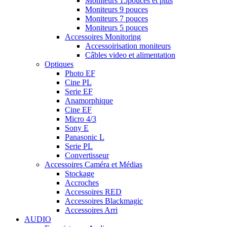
Moniteurs 15pouces et plus
Moniteurs 9 pouces
Moniteurs 7 pouces
Moniteurs 5 pouces
Accessoires Monitoring
Accessoirisation moniteurs
Câbles video et alimentation
Optiques
Photo EF
Cine PL
Serie EF
Anamorphique
Cine EF
Micro 4/3
Sony E
Panasonic L
Serie PL
Convertisseur
Accessoires Caméra et Médias
Stockage
Accroches
Accessoires RED
Accessoires Blackmagic
Accessoires Arri
AUDIO