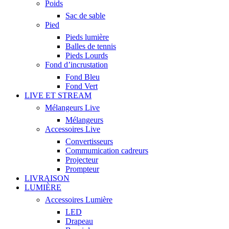
Poids
Sac de sable
Pied
Pieds lumière
Balles de tennis
Pieds Lourds
Fond d’incrustation
Fond Bleu
Fond Vert
LIVE ET STREAM
Mélangeurs Live
Mélangeurs
Accessoires Live
Convertisseurs
Commumication cadreurs
Projecteur
Prompteur
LIVRAISON
LUMIÈRE
Accessoires Lumière
LED
Drapeau