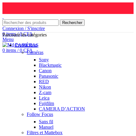
Rechercher
Connexion / S'inscrire
0
items
/
0
CFA
Parcourir les catégories
Menu
CAMÉRAS
0
items
/
0
CFA
Caméras
Sony
Blackmagic
Canon
Panasonic
RED
Nikon
Z-cam
Leica
Fujifilm
CAMERA D’ACTION
Follow Focus
Sans fil
Manuel
Filtres et Mattebox