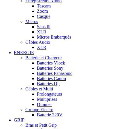
Enregistreurs Audio
Tascam
Zoom
Casque
Micros
Sans fil
XLR
Micros Embarqués
Câbles Audio
XLR
ÉNERGIE
Batterie et Chargeur
Batteries Vlock
Batteries Sony
Batteries Panasonic
Batteries Canon
Batteries Dji
Câbles et Multi
Prolongateurs
Multiprises
Dimmer
Groupe Electro
Batterie 220V
GRIP
Bras et Petit Grip