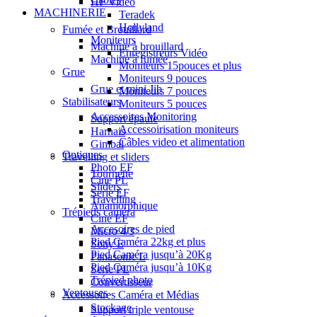
HF Vidéo
MACHINERIE
Teradek
Hollyland
Fumée et Brouillard
Moniteurs
Machine à brouillard
Enregistreurs Vidéo
Machine à fumée
Moniteurs 15pouces et plus
Grue
Moniteurs 9 pouces
Grue et mini Jib
Moniteurs 7 pouces
Stabilisateurs
Moniteurs 5 pouces
Accessoires Monitoring
Support épaule
Accessoirisation moniteurs
Harnais
Câbles video et alimentation
Gimbal
Optiques
Travelling et sliders
Photo EF
Tournette
Cine PL
Sliders
Serie EF
Travelling
Anamorphique
Trépieds caméra
Cine EF
Accesoires de pied
Micro 4/3
Pied Caméra 22kg et plus
Sony E
Pied Caméra jusqu’à 20Kg
Panasonic L
Pied Caméra jusqu’à 10Kg
Serie PL
Trépied photo
Convertisseur
Ventouses
Accessoires Caméra et Médias
Stockage
Support triple ventouse