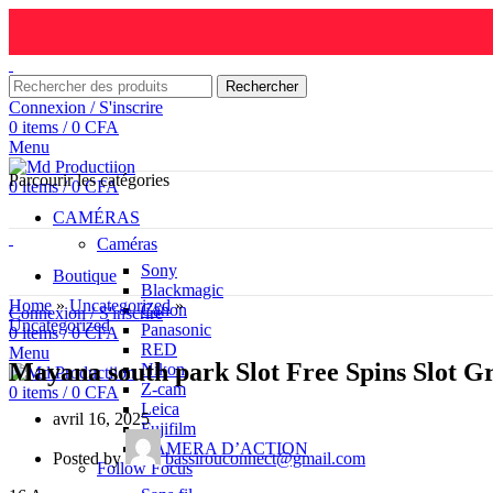
Rechercher
Connexion / S'inscrire
0
items
/
0
CFA
Menu
Parcourir les catégories
0
items
/
0
CFA
CAMÉRAS
Caméras
Sony
Boutique
Blackmagic
Home
»
Uncategorized
»
Canon
Connexion / S'inscrire
Uncategorized
Panasonic
0
items
/
0
CFA
RED
Menu
Mayana south park Slot Free Spins Slot Gr
Nikon
Z-cam
0
items
/
0
CFA
Leica
avril 16, 2025
Fujifilm
CAMERA D’ACTION
Posted by
bassirouconnect@gmail.com
Follow Focus