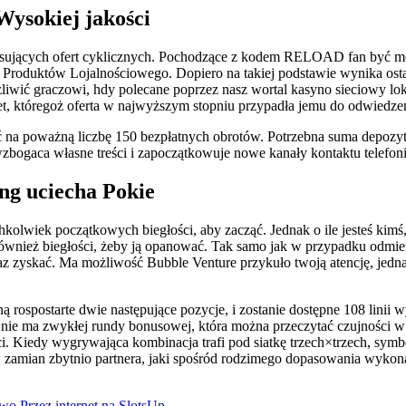
Wysokiej jakości
eresujących ofert cyklicznych. Pochodzące z kodem RELOAD fan być m
Produktów Lojalnościowego. Dopiero na takiej podstawie wynika ostat
iwić graczowi, hdy polecane poprzez nasz wortal kasyno sieciowy l
et, któregoż oferta w najwyższym stopniu przypadła jemu do odwiedzen
ć na poważną liczbę 150 bezpłatnych obrotów. Potrzebna suma depozytu
wzbogaca własne treści i zapoczątkowuje nowe kanały kontaktu telefon
ng uciecha Pokie
ichkolwiek początkowych biegłości, aby zacząć. Jednak o ile jesteś k
 i również biegłości, żeby ją opanować. Tak samo jak w przypadku odmi
az zyskać. Ma możliwość Bubble Venture przykuło twoją atencję, jedn
ostarte dwie następujące pozycje, i zostanie dostępne 108 linii wypłat 
ie ma zwykłej rundy bonusowej, która można przeczytać czujności w 
i. Kiedy wygrywająca kombinacja trafi pod siatkę trzech×trzech, sym
 zamian zbytnio partnera, jaki spośród rodzimego dopasowania wykon
o Przez internet na SlotsUp