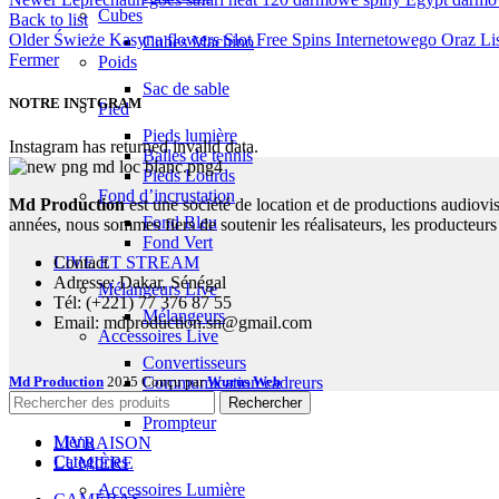
Cubes
Back to list
Older
Świeże Kasyna flowers Slot Free Spins Internetowego Oraz Li
Cubes Machino
Fermer
Poids
Sac de sable
NOTRE INSTGRAM
Pied
Pieds lumière
Instagram has returned invalid data.
Balles de tennis
Pieds Lourds
Fond d’incrustation
Md Production
est une société de location et de productions audiovis
Fond Bleu
années, nous sommes fiers de soutenir les réalisateurs, les producteurs 
Fond Vert
LIVE ET STREAM
Contact
Adresse: Dakar, Sénégal
Mélangeurs Live
Tél: (+221) 77 376 87 55
Mélangeurs
Email: mdproduction.sn@gmail.com
Accessoires Live
Convertisseurs
Commumication cadreurs
Md Production
2025 Conçu par
Wurus Web
Projecteur
Rechercher
Prompteur
Menu
LIVRAISON
Categories
LUMIÈRE
Accessoires Lumière