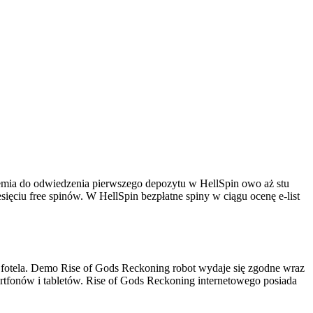
emia do odwiedzenia pierwszego depozytu w HellSpin owo aż stu
sięciu free spinów.
W HellSpin bezpłatne spiny w ciągu ocenę e-list
 fotela. Demo Rise of Gods Reckoning robot wydaje się zgodne wraz
tfonów i tabletów. Rise of Gods Reckoning internetowego posiada