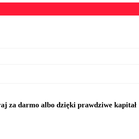
aj za darmo albo dzięki prawdziwe kapitał