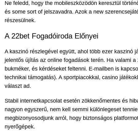
Ne feledd, hogy the mobileszközödön keresztül törté
és some sort of jelszavadra. Azok a new szerencseját
részesülnek.
A 22bet Fogadóiroda Előnyei
A kaszinó részlegével együtt, ahol több ezer kaszinó j
jelentős újítás az online fogadások terén. Ha valami 
bukméker, és kérdéseket feltenni. E-mailben is kapcso
technikai támogatás). A sportpiacokkal, casino játék
választ ad.
Stabil internetkapcsolat esetén zökkenőmentes és hib
nagyon egyszerű, nem kell semmi különlegeset tenni
megbizonyosodjunk arról, hogy biztonságos platformo
nyerőgépek
.