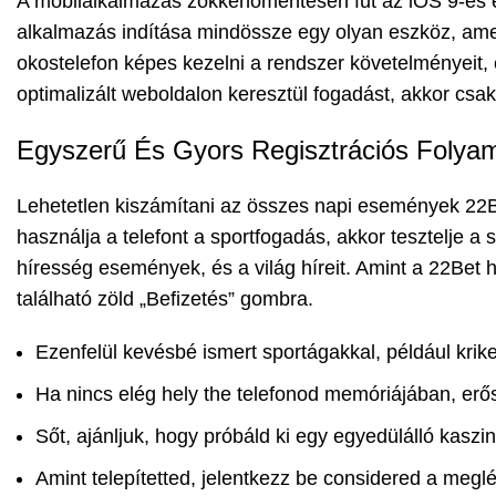
A mobilalkalmazás zökkenőmentesen fut az iOS 9-es é
alkalmazás indítása mindössze egy olyan eszköz, amel
okostelefon képes kezelni a rendszer követelményeit, 
optimalizált weboldalon keresztül fogadást, akkor csa
Egyszerű És Gyors Regisztrációs Folya
Lehetetlen kiszámítani az összes napi események 22Be
használja a telefont a sportfogadás, akkor tesztelje a
híresség események, és a világ híreit. Amint a 22Bet h
található zöld „Befizetés” gombra.
Ezenfelül kevésbé ismert sportágakkal, például krik
Ha nincs elég hely the telefonod memóriájában, erős
Sőt, ajánljuk, hogy próbáld ki egy egyedülálló kaszin
Amint telepítetted, jelentkezz be considered a meglév