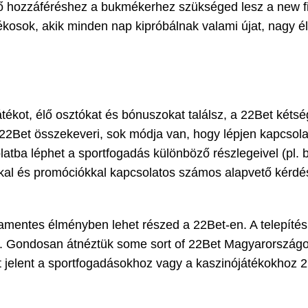
nő hozzáféréshez a bukmékerhez szükséged lesz a new 
ékosok, akik minden nap kipróbálnak valami újat, nagy é
átékot, élő osztókat és bónuszokat találsz, a 22Bet kétsé
a 22Bet összekeveri, sok módja van, hogy lépjen kapcsol
latba léphet a sportfogadás különböző részlegeivel (pl. 
okkal és promóciókkal kapcsolatos számos alapvető kérd
amentes élményben lehet részed a 22Bet-en. A telepítés
e. Gondosan átnéztük some sort of 22Bet Magyarországo
t jelent a sportfogadásokhoz vagy a kaszinójátékokhoz
2