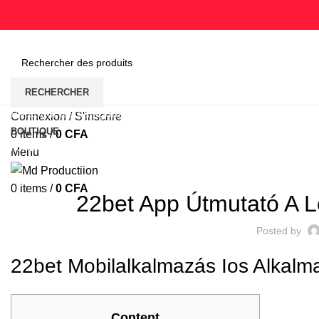
RECHERCHER
Parcourir les catégories
Connexion / S'inscrire
BOUTIQUE
0
items
/
0
CFA
HOME
UNCATEGORIZED
Menu
0
items
/
0
CFA
22bet App Útmutató A L
Posted by
22bet Mobilalkalmazás Ios Alkalm
Content