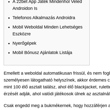
A 22bet App Játék Mindenhol Veled
Androidon Is
Telefonos Alkalmazás Androidra
Mobil Weboldal Minden Lehetséges
Eszközre
Nyerőgépek
Mobil Bónusz Ajánlatok Listája
Emellett a weboldal automatikusan frissül, és nem fog
személyesen látogatható helyszínek, akkor érdemes csa
mint 100 élő asztalt találsz, ahol élő blackjacket, rule
érzését adják, ahol valódi játékosok ülnek az asztalnál
Csak engedd meg a bukmékernek, hogy hozzáférjen a