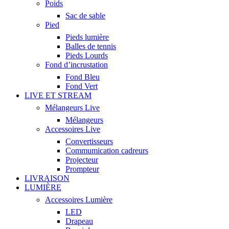
Poids
Sac de sable
Pied
Pieds lumière
Balles de tennis
Pieds Lourds
Fond d’incrustation
Fond Bleu
Fond Vert
LIVE ET STREAM
Mélangeurs Live
Mélangeurs
Accessoires Live
Convertisseurs
Commumication cadreurs
Projecteur
Prompteur
LIVRAISON
LUMIÈRE
Accessoires Lumière
LED
Drapeau