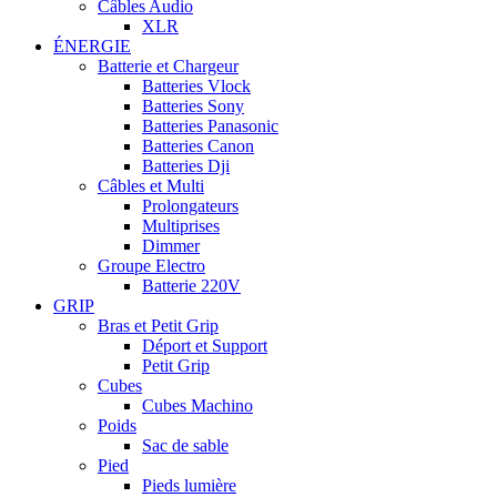
Câbles Audio
XLR
ÉNERGIE
Batterie et Chargeur
Batteries Vlock
Batteries Sony
Batteries Panasonic
Batteries Canon
Batteries Dji
Câbles et Multi
Prolongateurs
Multiprises
Dimmer
Groupe Electro
Batterie 220V
GRIP
Bras et Petit Grip
Déport et Support
Petit Grip
Cubes
Cubes Machino
Poids
Sac de sable
Pied
Pieds lumière