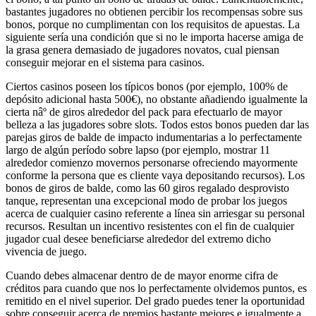
bastantes jugadores no obtienen percibir los recompensas sobre sus
bonos, porque no cumplimentan con los requisitos de apuestas.
La
siguiente sería una condición que si no le importa hacerse amiga de
la grasa genera demasiado de jugadores novatos, cual piensan
conseguir mejorar en el sistema para casinos.
Ciertos casinos poseen los típicos bonos (por ejemplo, 100% de
depósito adicional hasta 500€), no obstante añadiendo igualmente la
cierta nâº de giros alrededor del pack para efectuarlo de mayor
belleza a las jugadores sobre slots. Todos estos bonos pueden dar las
parejas giros de balde de impacto indumentarias a lo perfectamente
largo de algún período sobre lapso (por ejemplo, mostrar 11
alrededor comienzo movernos personarse ofreciendo mayormente
conforme la persona que es cliente vaya depositando recursos). Los
bonos de giros de balde, como las 60 giros regalado desprovisto
tanque, representan una excepcional modo de probar los juegos
acerca de cualquier casino referente a línea sin arriesgar su personal
recursos. Resultan un incentivo resistentes con el fin de cualquier
jugador cual desee beneficiarse alrededor del extremo dicho
vivencia de juego.
Cuando debes almacenar dentro de de mayor enorme cifra de
créditos para cuando que nos lo perfectamente olvidemos puntos, es
remitido en el nivel superior. Del grado puedes tener la oportunidad
sobre conseguir acerca de premios bastante mejores e igualmente a