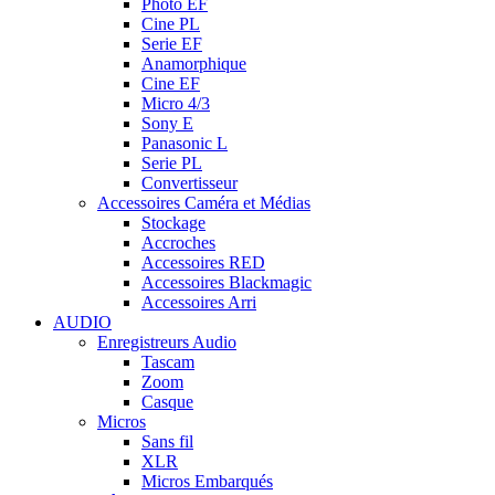
Photo EF
Cine PL
Serie EF
Anamorphique
Cine EF
Micro 4/3
Sony E
Panasonic L
Serie PL
Convertisseur
Accessoires Caméra et Médias
Stockage
Accroches
Accessoires RED
Accessoires Blackmagic
Accessoires Arri
AUDIO
Enregistreurs Audio
Tascam
Zoom
Casque
Micros
Sans fil
XLR
Micros Embarqués