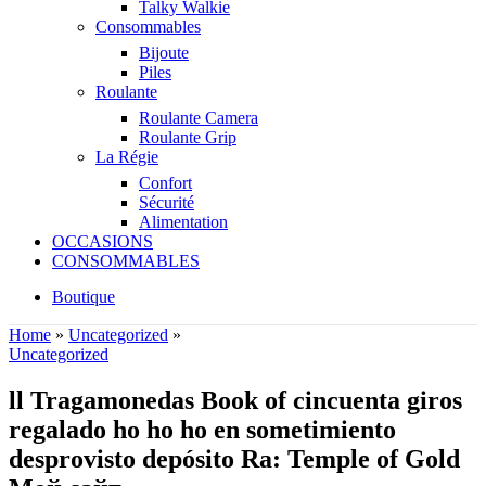
Talky Walkie
Consommables
Bijoute
Piles
Roulante
Roulante Camera
Roulante Grip
La Régie
Confort
Sécurité
Alimentation
OCCASIONS
CONSOMMABLES
Boutique
Home
»
Uncategorized
»
Uncategorized
ll Tragamonedas Book of cincuenta giros
regalado ho ho ho en sometimiento
desprovisto depósito Ra: Temple of Gold