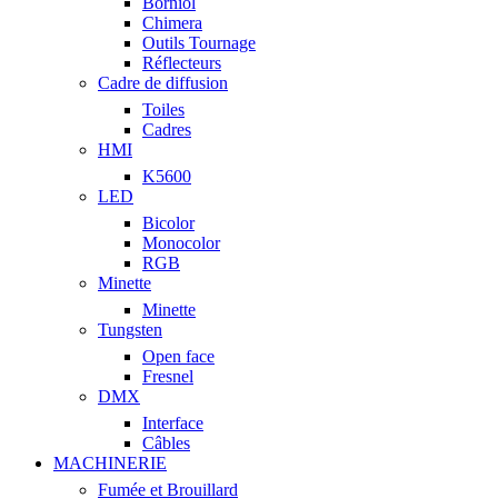
Borniol
Chimera
Outils Tournage
Réflecteurs
Cadre de diffusion
Toiles
Cadres
HMI
K5600
LED
Bicolor
Monocolor
RGB
Minette
Minette
Tungsten
Open face
Fresnel
DMX
Interface
Câbles
MACHINERIE
Fumée et Brouillard