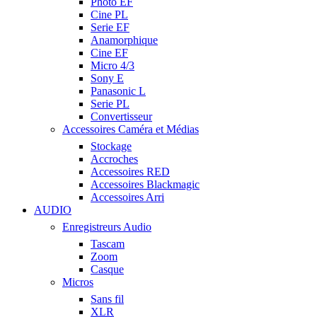
Photo EF
Cine PL
Serie EF
Anamorphique
Cine EF
Micro 4/3
Sony E
Panasonic L
Serie PL
Convertisseur
Accessoires Caméra et Médias
Stockage
Accroches
Accessoires RED
Accessoires Blackmagic
Accessoires Arri
AUDIO
Enregistreurs Audio
Tascam
Zoom
Casque
Micros
Sans fil
XLR