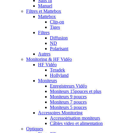
Sans fil
Manuel
Filtres et Mattebox
Mattebox
Clip-on
Tiges
Filtres
Diffusion
ND
Polarisant
Autres
Monitoring & HF Vidéo
HF Vidéo
Teradek
Hollyland
Moniteurs
Enregistreurs Vidéo
Moniteurs 15pouces et plus
Moniteurs 9 pouces
Moniteurs 7 pouces
Moniteurs 5 pouces
Accessoires Monitoring
Accessoirisation moniteurs
Câbles video et alimentation
Optiques