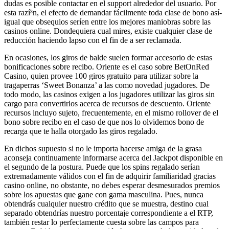
dudas es posible contactar en el support alrededor del usuario. Por
esta razí³n, el efecto de demandar fácilmente toda clase de bono así­
igual que obsequios serí­en entre los mejores maniobras sobre las
casinos online. Dondequiera cual mires, existe cualquier clase de
reducción haciendo lapso con el fin de a ser reclamada.
En ocasiones, los giros de balde suelen formar accesorio de estas
bonificaciones sobre recibo. Oriente es el caso sobre BetOnRed
Casino, quien provee 100 giros gratuito para utilizar sobre la
tragaperras ‘Sweet Bonanza’ a las como novedad jugadores. De
todo modo, las casinos exigen a los jugadores utilizar las giros sin
cargo para convertirlos acerca de recursos de descuento. Oriente
recursos incluyo sujeto, frecuentemente, en el mismo rollover de el
bono sobre recibo en el caso de que nos lo olvidemos bono de
recarga que te halla otorgado las giros regalado.
En dichos supuesto si no le importa hacerse amiga de la grasa
aconseja continuamente informarse acerca del Jackpot disponible en
el segundo de la postura. Puede que los spins regalado serían
extremadamente válidos con el fin de adquirir familiaridad gracias
casino online, no obstante, no debes esperar desmesurados premios
sobre los apuestas que gane con gama masculina. Pues, nunca
obtendrás cualquier nuestro crédito que se muestra, destino cual
separado obtendrías nuestro porcentaje correspondiente a el RTP,
también restar lo perfectamente cuesta sobre las campos para