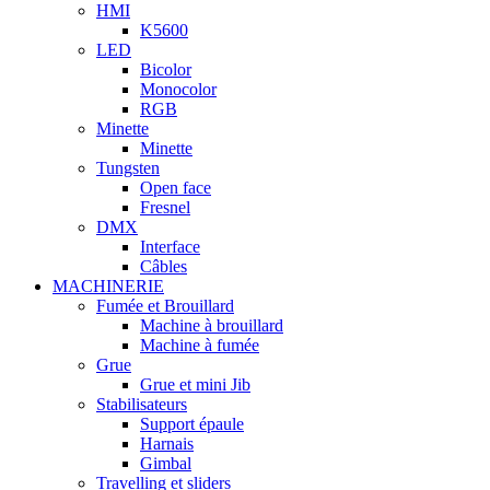
HMI
K5600
LED
Bicolor
Monocolor
RGB
Minette
Minette
Tungsten
Open face
Fresnel
DMX
Interface
Câbles
MACHINERIE
Fumée et Brouillard
Machine à brouillard
Machine à fumée
Grue
Grue et mini Jib
Stabilisateurs
Support épaule
Harnais
Gimbal
Travelling et sliders