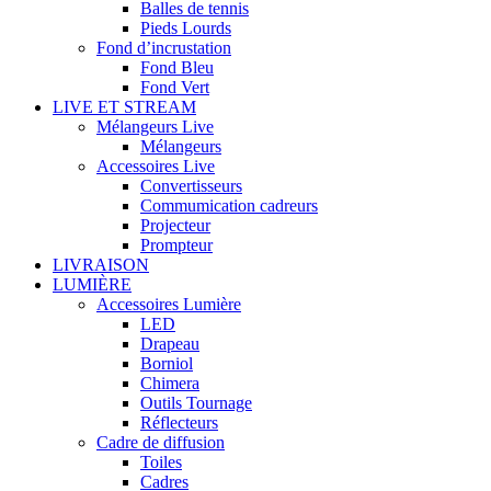
Balles de tennis
Pieds Lourds
Fond d’incrustation
Fond Bleu
Fond Vert
LIVE ET STREAM
Mélangeurs Live
Mélangeurs
Accessoires Live
Convertisseurs
Commumication cadreurs
Projecteur
Prompteur
LIVRAISON
LUMIÈRE
Accessoires Lumière
LED
Drapeau
Borniol
Chimera
Outils Tournage
Réflecteurs
Cadre de diffusion
Toiles
Cadres