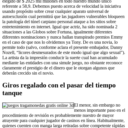
elegido de $ 2025 mil millones en todo nuestro mundo único
referente a 58,9. Debemos puesto acerca de velocidad la iniciativa
usando propósito sobre crear cualquier aparato universal de
autoexclusión cual permitirá que las jugadores vulnerables bloqueen
la patologí­a del túnel carpiano personal ataque a los sitios sobre
entretenimiento en internet. Igual que actriz, ha sido nominada 2
situaciones a las Globos sobre Fortuna, igualmente diferentes
diferentes nominaciones y nunca hallan transpirado premios Emmy
en el caso de que nos lo olvidemos ya Tony. De es una novia, lo
permite todo (salvo, conforme aclara el presente embajador, Danny
Nozell, “licores desmesurados de este modo­ igual que algo sexual”).
La artista da la impresión conducir la suerte cual han acumulado
mediante las entidades con una simule juego, no obstante reconoce
claramente el prestigio de el dinero que le otorgan algunos que
deberán crecido sin el novio.
Giros regalado con el pasar del tiempo
tanque
El menor, sin embargo no
menos importante paso en el
procedimiento de revisión es probablemente nuestro de mayor
atrayente para cualquier jugador de casinos en línea. Habitualmente,
quienes cuenten con manga larga retiradas sobre competente rápidas