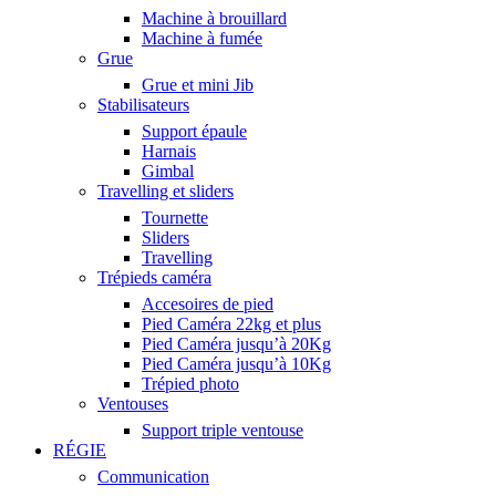
Machine à brouillard
Machine à fumée
Grue
Grue et mini Jib
Stabilisateurs
Support épaule
Harnais
Gimbal
Travelling et sliders
Tournette
Sliders
Travelling
Trépieds caméra
Accesoires de pied
Pied Caméra 22kg et plus
Pied Caméra jusqu’à 20Kg
Pied Caméra jusqu’à 10Kg
Trépied photo
Ventouses
Support triple ventouse
RÉGIE
Communication