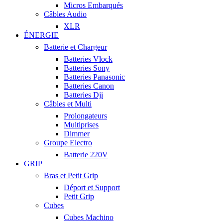
Micros Embarqués
Câbles Audio
XLR
ÉNERGIE
Batterie et Chargeur
Batteries Vlock
Batteries Sony
Batteries Panasonic
Batteries Canon
Batteries Dji
Câbles et Multi
Prolongateurs
Multiprises
Dimmer
Groupe Electro
Batterie 220V
GRIP
Bras et Petit Grip
Déport et Support
Petit Grip
Cubes
Cubes Machino