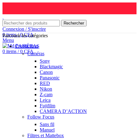
Rechercher
Connexion / S'inscrire
0
items
/
0
CFA
Parcourir les catégories
Menu
CAMÉRAS
0
items
/
0
CFA
Caméras
Sony
Blackmagic
Canon
Panasonic
RED
Nikon
Z-cam
Leica
Fujifilm
CAMERA D’ACTION
Follow Focus
Sans fil
Manuel
Filtres et Mattebox