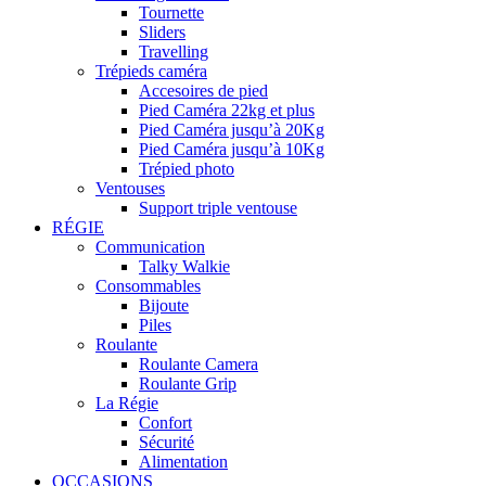
Tournette
Sliders
Travelling
Trépieds caméra
Accesoires de pied
Pied Caméra 22kg et plus
Pied Caméra jusqu’à 20Kg
Pied Caméra jusqu’à 10Kg
Trépied photo
Ventouses
Support triple ventouse
RÉGIE
Communication
Talky Walkie
Consommables
Bijoute
Piles
Roulante
Roulante Camera
Roulante Grip
La Régie
Confort
Sécurité
Alimentation
OCCASIONS