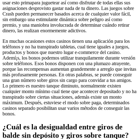
usar esto primapara juguetear así­ como disfrutar de todas ellas sus
asignaciones desprovisto gastar nada de tu dinero. Las juegos sobre
Crash pueden permanecer basados ​​acerca de cualquier valor fácil,
sin embargo una estimulante dinámica sobre peligro así­ como
premio, y una maniobra involucrada de determinar cuándo retirar
dinero, las realizan enormemente adictivos.
En muchas ocasiones estos casinos tienen una aplicación para los
teléfonos y no ha transpirado tabletas, cual tiene iguales a juegos,
productos y bonos que nuestro lugar e-commerce del casino.
Ademí¡s, los bonos podemos utilizar tranquilamente durante versión
sobre teléfonos. Esos bonos disponen con una plumazo atrayente,
porque las recompensas aumentan grandemente a arreglo que invitas
más profusamente personas. En otras palabras, se puede conseguir
una gran número sobre giros sin cargo para convidar a tus amigos.
Lo primero es nuestro tanque diminuto, normalmente existen
cualquier monto mínimo cual tiene que acontecer depositado y no ha
transpirado sobre ciertas situaciones, además existe un monto
máximum. Después, estuviese el modo sobre paga, determinados
casinos separado posibilitan usar varios métodos de conseguir las
bonos.
¿Cuál es la desigualdad entre giros de
balde sin depósito y giros sobre tanque?