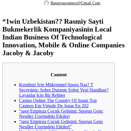
Bassirouconnect@gmail.com
“1win Uzbekistan?? Rasmiy Sayti
Bukmekerlik Kompaniyasinin Local
Indian Business Of Technological
Innovation, Mobile & Online Companies
Jacoby & Jacoby
Content
Kendiniz Için Mükemmel Sporu Nas? T
Seçersiniz: Sobre Durante Sobre Yeni Handbag?
Layanlar Için Bir Rehber
Casino Online The Country Of Spain Top
Casinos Em Virtude De Jugar En 202
“spor Empieza Çocuk Gelişimi: Sporun Genç
Nesiller Üzerindeki Etkileri
“spor Empieza Çocuk Gelişimi: Sporun Genç
Nesiller Üzerindeki Etkileri”