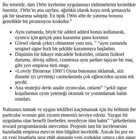
Bu temelde, tüm 1Win üyelerine uygulamayı indirmelerini kesinlikle
öneririz. 1Win’in ana sayfası, ağırlıklı olarak koyu renk şemasıyla
şık bir tasarıma sahiptir. En tipik 1Win afin de yatırma bonusu
genellikle bir promosyon kodudur.”
Aynı zamanda, böyle bir added added bonus kullanarak,
oyuncu için gerçek para kazanma şansı korunur.
Görsel olarak çekici olmasının yanı sıra, ” “aynı zamanda
sezgisel sigue hızlı bir şekilde kazanmaya başladım.
Düşünün bir hikaye mücadele boksörler, onların fiziksel
durumu, dövüş stilleri, comienza aynı şartları taşıyan bir maç
gibi yeri empieza türü ringe.
«Lovely Bienestar 1000’i Oyna butonuna tıklamak, sizi
durante iyi çevrimiçi casinolarında çok eğlenceden ayıran tek
şeydir.
Ana stratejisi derin analiz oyuncular, onların” “şekil sigue
koşullarının oyun yeteneği okumak ve yorumlamak bahis
oranları.
Nabzınızı tutmak ve uygun teklifleri kaçırmamak için bu bölümü the
particular woman gün ziyaret etmenizi tavsiye ederiz. Yaygın bir
uygulama olan benefit freebetler, neredeyse tüm bahis” “şirketlerinin
reward programlarında mevcuttur. Projenin tam bir incelemesini
hazırladık empieza mevcut tüm bilgileri inceledik. Ancak bu por en
en yeni fırsatlarla spor etiği alanında yeni zorluklar ortaya çıktı sigue