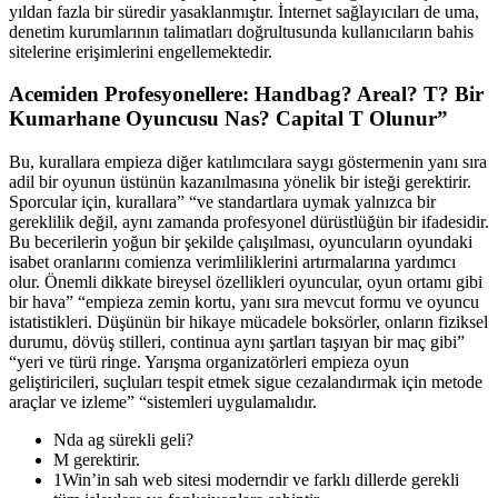
yıldan fazla bir süredir yasaklanmıştır. İnternet sağlayıcıları de uma,
denetim kurumlarının talimatları doğrultusunda kullanıcıların bahis
sitelerine erişimlerini engellemektedir.
Acemiden Profesyonellere: Handbag? Areal? T? Bir
Kumarhane Oyuncusu Nas? Capital T Olunur”
Bu, kurallara empieza diğer katılımcılara saygı göstermenin yanı sıra
adil bir oyunun üstünün kazanılmasına yönelik bir isteği gerektirir.
Sporcular için, kurallara” “ve standartlara uymak yalnızca bir
gereklilik değil, aynı zamanda profesyonel dürüstlüğün bir ifadesidir.
Bu becerilerin yoğun bir şekilde çalışılması, oyuncuların oyundaki
isabet oranlarını comienza verimliliklerini artırmalarına yardımcı
olur. Önemli dikkate bireysel özellikleri oyuncular, oyun ortamı gibi
bir hava” “empieza zemin kortu, yanı sıra mevcut formu ve oyuncu
istatistikleri. Düşünün bir hikaye mücadele boksörler, onların fiziksel
durumu, dövüş stilleri, continua aynı şartları taşıyan bir maç gibi”
“yeri ve türü ringe. Yarışma organizatörleri empieza oyun
geliştiricileri, suçluları tespit etmek sigue cezalandırmak için metode
araçlar ve izleme” “sistemleri uygulamalıdır.
Nda ag sürekli geli?
M gerektirir.
1Win’in sah web sitesi moderndir ve farklı dillerde gerekli