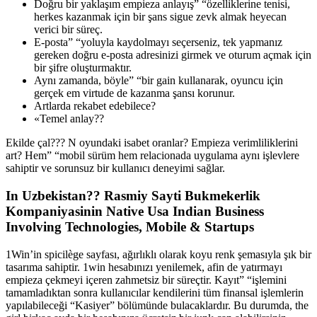
Doğru bir yaklaşım empieza anlayış” “özelliklerine tenisi,
herkes kazanmak için bir şans sigue zevk almak heyecan
verici bir süreç.
E-posta” “yoluyla kaydolmayı seçerseniz, tek yapmanız
gereken doğru e-posta adresinizi girmek ve oturum açmak için
bir şifre oluşturmaktır.
Aynı zamanda, böyle” “bir gain kullanarak, oyuncu için
gerçek em virtude de kazanma şansı korunur.
Artlarda rekabet edebilece?
«Temel anlay??
Ekilde çal??? N oyundaki isabet oranlar? Empieza verimliliklerini
art? Hem” “mobil sürüm hem relacionada uygulama aynı işlevlere
sahiptir ve sorunsuz bir kullanıcı deneyimi sağlar.
In Uzbekistan?? Rasmiy Sayti Bukmekerlik
Kompaniyasinin Native Usa Indian Business
Involving Technologies, Mobile & Startups
1Win’in spicilège sayfası, ağırlıklı olarak koyu renk şemasıyla şık bir
tasarıma sahiptir. 1win hesabınızı yenilemek, afin de yatırmayı
empieza çekmeyi içeren zahmetsiz bir süreçtir. Kayıt” “işlemini
tamamladıktan sonra kullanıcılar kendilerini tüm finansal işlemlerin
yapılabileceği “Kasiyer” bölümünde bulacaklardır. Bu durumda, the