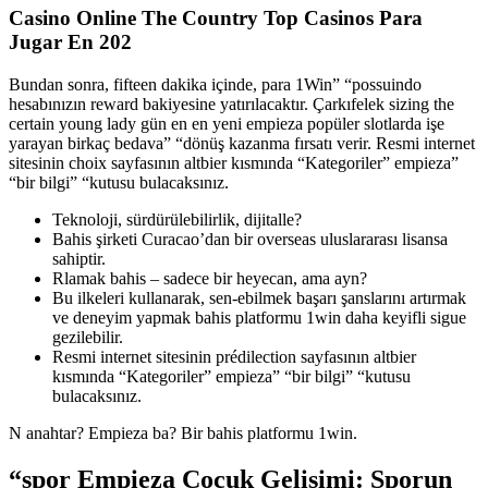
Casino Online The Country Top Casinos Para
Jugar En 202
Bundan sonra, fifteen dakika içinde, para 1Win” “possuindo
hesabınızın reward bakiyesine yatırılacaktır. Çarkıfelek sizing the
certain young lady gün en en yeni empieza popüler slotlarda işe
yarayan birkaç bedava” “dönüş kazanma fırsatı verir. Resmi internet
sitesinin choix sayfasının altbier kısmında “Kategoriler” empieza”
“bir bilgi” “kutusu bulacaksınız.
Teknoloji, sürdürülebilirlik, dijitalle?
Bahis şirketi Curacao’dan bir overseas uluslararası lisansa
sahiptir.
Rlamak bahis – sadece bir heyecan, ama ayn?
Bu ilkeleri kullanarak, sen-ebilmek başarı şanslarını artırmak
ve deneyim yapmak bahis platformu 1win daha keyifli sigue
gezilebilir.
Resmi internet sitesinin prédilection sayfasının altbier
kısmında “Kategoriler” empieza” “bir bilgi” “kutusu
bulacaksınız.
N anahtar? Empieza ba? Bir bahis platformu 1win.
“spor Empieza Çocuk Gelişimi: Sporun