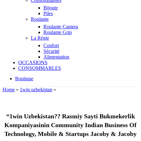
Consommables
Bijoute
Piles
Roulante
Roulante Camera
Roulante Grip
La Régie
Confort
Sécurité
Alimentation
OCCASIONS
CONSOMMABLES
Boutique
Home
»
1win uzbekistan
»
1WIN UZBEKISTAN
“1win Uzbekistan?? Rasmiy Sayti Bukmekerlik
Kompaniyasinin Community Indian Business Of
Technology, Mobile & Startups Jacoby & Jacoby