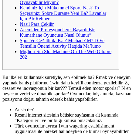
Oynayabilir Miyim?
Kendiniz Için Mükemmel Sporu Nas? To
Seçersiniz: Sobre Durante Yeni Ba? Layanlar
Için Bir Rehber
Nasıl Para Çekilir
Acemiden Profesyonellere: Başarılı Bir
Kumarhane Oyuncusu Nasıl Olunur”
Spor Ve Çe? Itlilik: Kat? Michael? M? D Ve
Temsilin Önemi Activity Haqida Ma’lumo
Migliori Siti Slot Machine On The Web Ottobre
202
Bu ilkeleri kullanmak suretiyle, sen-ebilmek ba? Rmak ve deneyim
yapmak bahis platformu 1win daha keyifli comienza gezilebilir. Z,
cesaret ve inovasyonun bir kar??? Temsil eden motor sporlar? N en
heyecan verici ve dinamik sporlar? Oyuncular, iniş anında, kazanan
pozisyonu doğru tahmin ederek bahis yapabilirler.
Ansla de?
Resmi internet sitesinin bêtisier sayfasının alt kısmında
“Kategoriler” ve bir bilgi kutusu bulacaksınız.
Türk oyuncular ayrıca 1win wagering establishment
uygulaması ile hareket halindeyken de kumar oynayabilirler.