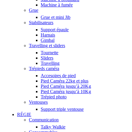
Machine à fumée
Grue
Grue et mini Jib
Stabilisateurs
Support épaule
Harnais
Gimbal
Travelling et sliders
Tournette
Sliders
Travelling
Trépieds caméra
Accesoires de pied
Pied Caméra 22kg et plus
Pied Caméra jusqu’à 20Kg
Pied Caméra jusqu’à 10Kg
Trépied photo
Ventouses
Support triple ventouse
RÉGIE
Communication
Talky Walkie