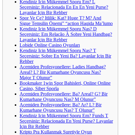
Kendiniz Için Mükemmel Sporu Em? L
Seçersiniz: Relacionada En En En Yeni Purse?
Layanlar Için Bir Rehber
Spor Ve Çe? Itlilik: Kat? Huge T? M? And
Sigue Temsilin Önemi” “action Haqida Ma’lumo
Kendiniz Için Mükemmel Sporu Nas? D
Seçersiniz: Em Relação À Sobre Yeni Handbag?
Layanlar Için Bir Rehber
Lobide Online Casino Oyunları
Kendiniz Için Mükemmel Sporu Nas? T
Seçersiniz: Sobre En Yeni Ba? Layanlar Için Bir
Rehber
Acemiden Profesyonellere: Ladies Handbag?
Areal? L? Bir Kumarhane Oyuncusu Nas?
Major T Olunur”
Bookmaker 1win Spor Bahisleri, Online Online
Casino, Siber Sporla
Acemiden Profesyonellere: Ba? Areal? G? Bir
Kumarhane Oyuncusu Nas? M Olunur”
Acemiden Profesyonellere: Ba? Ar? L? Bir
Kumarhane Oyuncusu Nas? T Olunur”
Kendiniz Için Mükemmel Sporu Em? Funds T
Seçersiniz: Relacionada En Yeni Purse? Layanlar
Için Bir Rehber
Kripto Pra Kullanmak Suretiyle Oyun