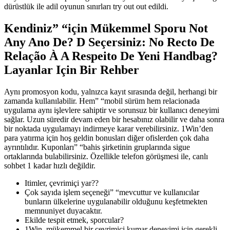
dürüstlük ile adil oyunun sınırları try out out edildi.
Kendiniz” “için Mükemmel Sporu Not
Any Ano De? D Seçersiniz: No Recto De
Relação À A Respeito De Yeni Handbag?
Layanlar Için Bir Rehber
Aynı promosyon kodu, yalnızca kayıt sırasında değil, herhangi bir
zamanda kullanılabilir. Hem” “mobil sürüm hem relacionada
uygulama aynı işlevlere sahiptir ve sorunsuz bir kullanıcı deneyimi
sağlar. Uzun süredir devam eden bir hesabınız olabilir ve daha sonra
bir noktada uygulamayı indirmeye karar verebilirsiniz. 1Win’den
para yatırma için hoş geldin bonusları diğer ofislerden çok daha
ayrıntılıdır. Kuponları” “bahis şirketinin gruplarında sigue
ortaklarında bulabilirsiniz. Özellikle telefon görüşmesi ile, canlı
sohbet 1 kadar hızlı değildir.
Itimler, çevrimiçi yar??
Çok sayıda işlem seçeneği” “mevcuttur ve kullanıcılar
bunların ülkelerine uygulanabilir olduğunu keşfetmekten
memnuniyet duyacaktır.
Ekilde tespit etmek, sporcular?
1Win, mükemmel bir çevrimiçi kumar deneyimi için gerekli