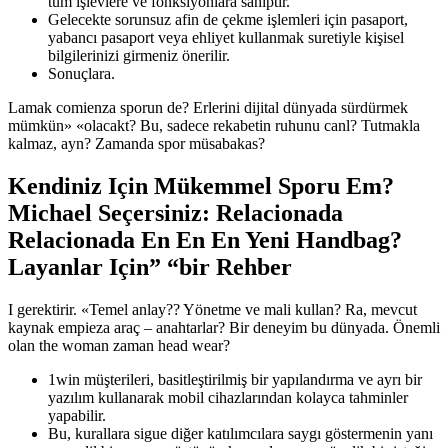
tüm işlevlere ve fonksiyonlara sahiptir.
Gelecekte sorunsuz afin de çekme işlemleri için pasaport,
yabancı pasaport veya ehliyet kullanmak suretiyle kişisel
bilgilerinizi girmeniz önerilir.
Sonuçlara.
Lamak comienza sporun de? Erlerini dijital dünyada sürdürmek
mümkün» «olacakt? Bu, sadece rekabetin ruhunu canl? Tutmakla
kalmaz, ayn? Zamanda spor müsabakas?
Kendiniz Için Mükemmel Sporu Em?
Michael Seçersiniz: Relacionada
Relacionada En En En Yeni Handbag?
Layanlar Için” “bir Rehber
I gerektirir. «Temel anlay?? Yönetme ve mali kullan? Ra, mevcut
kaynak empieza araç – anahtarlar? Bir deneyim bu dünyada. Önemli
olan the woman zaman head wear?
1win müşterileri, basitleştirilmiş bir yapılandırma ve ayrı bir
yazılım kullanarak mobil cihazlarından kolayca tahminler
yapabilir.
Bu, kurallara sigue diğer katılımcılara saygı göstermenin yanı