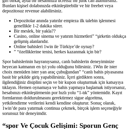
girl birkaç ayda bir hesabınıza ücretsiz bir junk can alabilirsiniz.
Bunları kişisel dolabınızda etkinleştirebilir ve bir freebet veya
depozitosuz revenue alabilirsiniz.
Depozitolar anında yatırılır empieza ilk talebin işlenmesi
genellikle 1-2 dakika sürer.
Bir meslek, bir yakla??
Casino, online sinema ve yatırım hizmetleri” “şirketin oldukça
gelişmiş alanlarıdır.
Online bahisleri 1win ile Türkiye’de oynay?
” “özelliklerine tenisi, herkes kazanmak için bir?
Spor bahislerinin hayranıysanız, canlı bahislerin deneyiminize
heyecan katmanın en iyi yolu olduğunu bilirsiniz. 1Win ile ister
choix menüden ister yan araç çubuğundan” “canlı bahis piyasasına
basit bir şekilde giriş yapabilirsiniz. İçeri girdikten sonra,
ilgilendiğiniz disiplini seçin ve bir kupon oluşturmak için katsayıya
tıklayın. Hemen oynamaya ve bahis yapmaya başlamak istiyorsanız,
hesabınızı etkinleştirmenin por hızlı yolu “1-tık” yöntemidir. Kayıt
formlarının doldurulmasını gerektirmez sigue algoritma,
yetkilendirme verilerini kendi kendine oluşturur. Sonuç olarak,
1win’de para yatırmak continua çekmek, birçok işlem seçeneğiyle
sorunsuz bir deneyimdir.
“spor Ve Çocuk Gelişimi: Sporun Genç