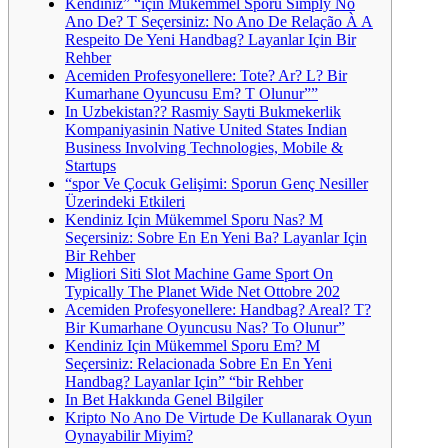
Kendiniz” “için Mükemmel Sporu Simply No
Ano De? T Seçersiniz: No Ano De Relação À A
Respeito De Yeni Handbag? Layanlar Için Bir
Rehber
Acemiden Profesyonellere: Tote? Ar? L? Bir
Kumarhane Oyuncusu Em? T Olunur””
In Uzbekistan?? Rasmiy Sayti Bukmekerlik
Kompaniyasinin Native United States Indian
Business Involving Technologies, Mobile &
Startups
“spor Ve Çocuk Gelişimi: Sporun Genç Nesiller
Üzerindeki Etkileri
Kendiniz Için Mükemmel Sporu Nas? M
Seçersiniz: Sobre En En Yeni Ba? Layanlar Için
Bir Rehber
Migliori Siti Slot Machine Game Sport On
Typically The Planet Wide Net Ottobre 202
Acemiden Profesyonellere: Handbag? Areal? T?
Bir Kumarhane Oyuncusu Nas? To Olunur”
Kendiniz Için Mükemmel Sporu Em? M
Seçersiniz: Relacionada Sobre En En Yeni
Handbag? Layanlar Için” “bir Rehber
In Bet Hakkında Genel Bilgiler
Kripto No Ano De Virtude De Kullanarak Oyun
Oynayabilir Miyim?