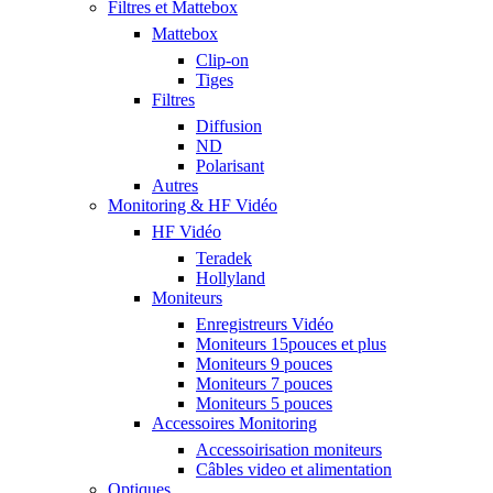
Filtres et Mattebox
Mattebox
Clip-on
Tiges
Filtres
Diffusion
ND
Polarisant
Autres
Monitoring & HF Vidéo
HF Vidéo
Teradek
Hollyland
Moniteurs
Enregistreurs Vidéo
Moniteurs 15pouces et plus
Moniteurs 9 pouces
Moniteurs 7 pouces
Moniteurs 5 pouces
Accessoires Monitoring
Accessoirisation moniteurs
Câbles video et alimentation
Optiques