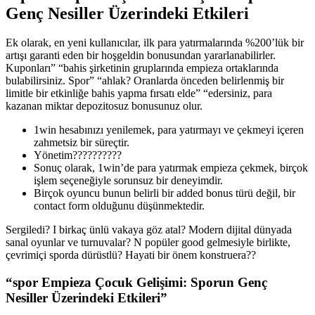
Genç Nesiller Üzerindeki Etkileri
Ek olarak, en yeni kullanıcılar, ilk para yatırmalarında %200’lük bir
artışı garanti eden bir hoşgeldin bonusundan yararlanabilirler.
Kuponları” “bahis şirketinin gruplarında empieza ortaklarında
bulabilirsiniz. Spor” “ahlak? Oranlarda önceden belirlenmiş bir
limitle bir etkinliğe bahis yapma fırsatı elde” “edersiniz, para
kazanan miktar depozitosuz bonusunuz olur.
1win hesabınızı yenilemek, para yatırmayı ve çekmeyi içeren
zahmetsiz bir süreçtir.
Yönetim??????????
Sonuç olarak, 1win’de para yatırmak empieza çekmek, birçok
işlem seçeneğiyle sorunsuz bir deneyimdir.
Birçok oyuncu bunun belirli bir added bonus türü değil, bir
contact form olduğunu düşünmektedir.
Sergiledi? I birkaç ünlü vakaya göz atal? Modern dijital dünyada
sanal oyunlar ve turnuvalar? N popüler good gelmesiyle birlikte,
çevrimiçi sporda dürüstlü? Hayati bir önem konstruera??
“spor Empieza Çocuk Gelişimi: Sporun Genç
Nesiller Üzerindeki Etkileri”