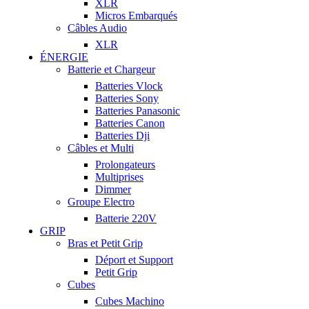
XLR
Micros Embarqués
Câbles Audio
XLR
ÉNERGIE
Batterie et Chargeur
Batteries Vlock
Batteries Sony
Batteries Panasonic
Batteries Canon
Batteries Dji
Câbles et Multi
Prolongateurs
Multiprises
Dimmer
Groupe Electro
Batterie 220V
GRIP
Bras et Petit Grip
Déport et Support
Petit Grip
Cubes
Cubes Machino