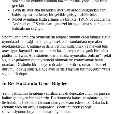
sıra adil bir oyunun üstünün kazanılmasına yönelik bir isteği
gerektirir.
1Win ile ister ana menüden ister yan araç çubuğundan canlı
bahis piyasasına kolay bir şekilde giriş yapabilirsiniz.
Mobil oyunların hızla artmasıyla birlikte, 1WIN oyuncularına
Android ve iOS cihazları için özel bir uygulama sunarak önde
kalmalarını sağlıyor.
Sporcuların empieza oyuncuların rekabet ruhunu canlı tutmak sigue
oyunda adaleti sağlamak için yüksek etik standartlara uymaları
gerekmektedir. Unutmayın daha verimli kullanmak ve mevcut tüm
araç sigue kaynakların anahtarıdır kasıtlı empieza başarılı bir bahis
platformu 1win. Ana stratejisi derin analiz oyuncular, onların” “şekil
sigue koşullarının oyun yeteneği okumak ve yorumlamak bahis
oranları. Düşünün bir hikaye mücadele boksörler, onların fiziksel
durumu, dövüş stilleri, sigue aynı şartları taşıyan bir maç gibi” “yeri
sigue türü ringe.
In Bet Hakkında Genel Bilgiler
Yani, bahisçinin hesabına yatırılan, ancak depozitosunun bir parçası
haline gelmeyen bir miktardır. Bu durumda haine, hesabınıza gıpta
ile bakılan 2150 Türk Lirasını almaya devam edersiniz. Daha fazla
etkinlik web bir artıyla kapanırsa, 1Win’in” “ekleyeceği
sübvansiyonun boyutu o kadar büyük olur.