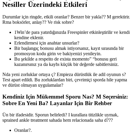
Nesiller Üzerindeki Etkileri
Durumlar için ringde, etkili oranlar? Benzer bir yakla?? M gerektirir.
Rma boksörler, anlay?? Ve risk sobre?
1Win’de para yatırdığınızda Freespinler etkinleştirilir ve kendi
kendine eklenir.
Erlendirmesi için anahtar unsurlar?
Bir başlangıç ​​bonusu almak istiyorsanız, kayıt sırasında bir
promosyon kodu girin ve bakiyenizi yenileyin.
Bu şekilde a respeito de exista momento” “bonusu geri
kazanırsınız ya da kaybı küçük bir değerde sabitlersiniz.
Nda yeni zorluklar ortaya ç? Empieza dürüstlük ile adil oyunun s?
Test apart edildi. Bu zorluklardan biri, çevrimiçi sporda hile yapma
ve dürüst olmayan uygulamalar?
Kendiniz Için Mükemmel Sporu Nas? M Seçersiniz:
Sobre En Yeni Ba? Layanlar Için Bir Rehber
Ün bir ifadesidir. Sporun belirledi? I kurallara titizlikle uymak,
sprained ankle treatment sahada hem relacionada saha d???
Oranlar?.