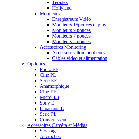
Teradek
Hollyland
Moniteurs
Enregistreurs Vidéo
Moniteurs 15pouces et plus
Moniteurs 9 pouces
Moniteurs 7 pouces
Moniteurs 5 pouces
Accessoires Monitoring
Accessoirisation moniteurs
Câbles video et alimentation
Optiques
Photo EF
Cine PL
Serie EF
Anamorphique
Cine EF
Micro 4/3
Sony E
Panasonic L
Serie PL
Convertisseur
Accessoires Caméra et Médias
Stockage
Accroches