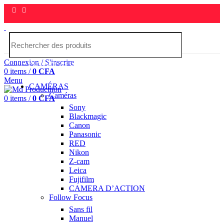
Connexion / S'inscrire
Parcourir les catégories
0
items
/
0
CFA
Menu
CAMÉRAS
Caméras
0
items
/
0
CFA
Sony
Blackmagic
Canon
Panasonic
RED
Nikon
Z-cam
Leica
Fujifilm
CAMERA D’ACTION
Follow Focus
Sans fil
Manuel