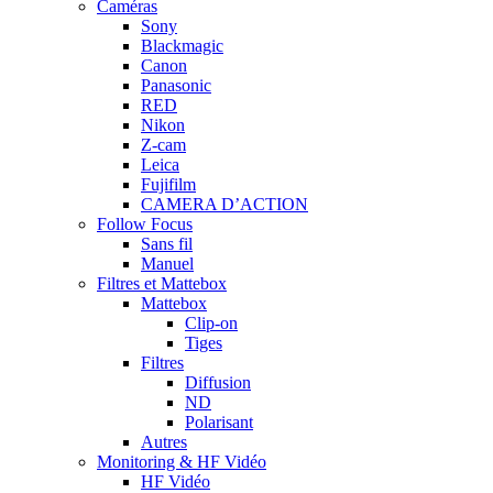
Caméras
Sony
Blackmagic
Canon
Panasonic
RED
Nikon
Z-cam
Leica
Fujifilm
CAMERA D’ACTION
Follow Focus
Sans fil
Manuel
Filtres et Mattebox
Mattebox
Clip-on
Tiges
Filtres
Diffusion
ND
Polarisant
Autres
Monitoring & HF Vidéo
HF Vidéo