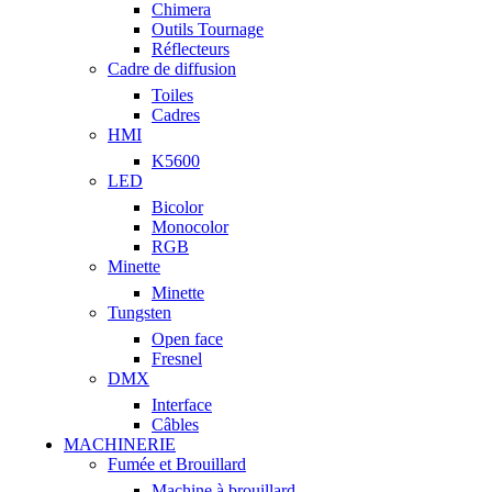
Chimera
Outils Tournage
Réflecteurs
Cadre de diffusion
Toiles
Cadres
HMI
K5600
LED
Bicolor
Monocolor
RGB
Minette
Minette
Tungsten
Open face
Fresnel
DMX
Interface
Câbles
MACHINERIE
Fumée et Brouillard
Machine à brouillard