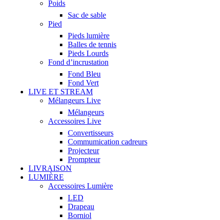
Poids
Sac de sable
Pied
Pieds lumière
Balles de tennis
Pieds Lourds
Fond d’incrustation
Fond Bleu
Fond Vert
LIVE ET STREAM
Mélangeurs Live
Mélangeurs
Accessoires Live
Convertisseurs
Commumication cadreurs
Projecteur
Prompteur
LIVRAISON
LUMIÈRE
Accessoires Lumière
LED
Drapeau
Borniol