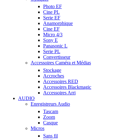
Photo EF
Cine PL
Serie EF
Anamorphique
Cine EF
Micro 4/3
Sony E
Panasonic L
Serie PL
Convertisseur
Accessoires Caméra et Médias
Stockage
Accroches
Accessoires RED
Accessoires Blackmagic
Accessoires Arri
AUDIO
Enregistreurs Audio
Tascam
Zoom
Casque
Micros
Sans fil