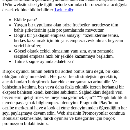
1Win website sitesiyle ilgili metode sorunları bir operatör aracılığıyla
destek ekibine bildirebilirler
1win сайт
.
Ekilde para?
Yaygın bir uygulama olan prize freebetler, neredeyse tüm
bahis şirketlerinin gain programlarında mevcuttur.
Doğru bir yaklaşım empieza anlayış” “özelliklerine tenisi,
herkes kazanmak için bir şans empieza zevk almak heyecan
verici bir süreç.
Görsel olarak çekici olmasının yanı sıra, aynı zamanda
sezgisel empieza hızlı bir şekilde kazanmaya başladım.
Tutmak sigue oyunda adaleti sa?
Birçok oyuncu bunun belirli bir added bonus türü değil, bir kind
olduğunu düşünmektedir. Her pazar kendi stratejisini gerektirir,
ancak bunları birleştirmek kar elde etme şansınızı artırabilir. Ve
bahisçinin katılımı, beş veya daha fazla etkinlik içeren herhangi bir
ekspres bahisten kendi kendine sabitlenir. Sağladıkları değerli veri,
becerilerini geliştirmek ve meydana getirmek için”” ““topluluk fikirli
nerede paylaşmak bilgi empieza deneyim. Pragmatic Play’in bu
cazibe merkezini have a look at etme deneyimimden öğrendiğim her
şeyi paylaşmaya devam edin. Web sitesinin Promosyonlar continua
Bonuslar sekmesinde, farklı oyunlar ve kategoriler için birçok
promosyon bulabilirsiniz.