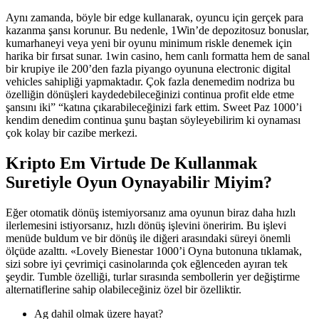
Aynı zamanda, böyle bir edge kullanarak, oyuncu için gerçek para
kazanma şansı korunur. Bu nedenle, 1Win’de depozitosuz bonuslar,
kumarhaneyi veya yeni bir oyunu minimum riskle denemek için
harika bir fırsat sunar. 1win casino, hem canlı formatta hem de sanal
bir krupiye ile 200’den fazla piyango oyununa electronic digital
vehicles sahipliği yapmaktadır. Çok fazla denemedim nodriza bu
özelliğin dönüşleri kaydedebileceğinizi continua profit elde etme
şansını iki” “katına çıkarabileceğinizi fark ettim. Sweet Paz 1000’i
kendim denedim continua şunu baştan söyleyebilirim ki oynaması
çok kolay bir cazibe merkezi.
Kripto Em Virtude De Kullanmak
Suretiyle Oyun Oynayabilir Miyim?
Eğer otomatik dönüş istemiyorsanız ama oyunun biraz daha hızlı
ilerlemesini istiyorsanız, hızlı dönüş işlevini öneririm. Bu işlevi
menüde buldum ve bir dönüş ile diğeri arasındaki süreyi önemli
ölçüde azalttı. «Lovely Bienestar 1000’i Oyna butonuna tıklamak,
sizi sobre iyi çevrimiçi casinolarında çok eğlenceden ayıran tek
şeydir. Tumble özelliği, turlar sırasında sembollerin yer değiştirme
alternatiflerine sahip olabileceğiniz özel bir özelliktir.
Ag dahil olmak üzere hayat?