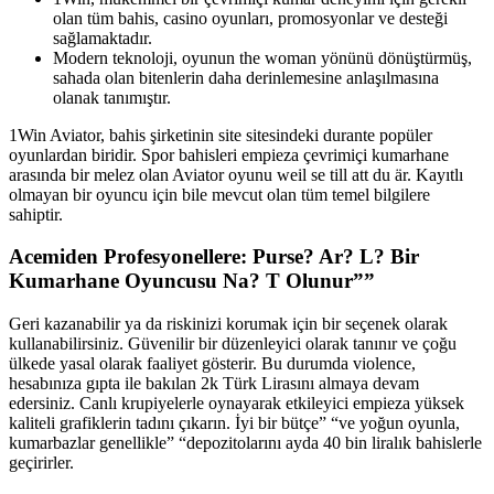
olan tüm bahis, casino oyunları, promosyonlar ve desteği
sağlamaktadır.
Modern teknoloji, oyunun the woman yönünü dönüştürmüş,
sahada olan bitenlerin daha derinlemesine anlaşılmasına
olanak tanımıştır.
1Win Aviator, bahis şirketinin site sitesindeki durante popüler
oyunlardan biridir. Spor bahisleri empieza çevrimiçi kumarhane
arasında bir melez olan Aviator oyunu weil se till att du är. Kayıtlı
olmayan bir oyuncu için bile mevcut olan tüm temel bilgilere
sahiptir.
Acemiden Profesyonellere: Purse? Ar? L? Bir
Kumarhane Oyuncusu Na? T Olunur””
Geri kazanabilir ya da riskinizi korumak için bir seçenek olarak
kullanabilirsiniz. Güvenilir bir düzenleyici olarak tanınır ve çoğu
ülkede yasal olarak faaliyet gösterir. Bu durumda violence,
hesabınıza gıpta ile bakılan 2k Türk Lirasını almaya devam
edersiniz. Canlı krupiyelerle oynayarak etkileyici empieza yüksek
kaliteli grafiklerin tadını çıkarın. İyi bir bütçe” “ve yoğun oyunla,
kumarbazlar genellikle” “depozitolarını ayda 40 bin liralık bahislerle
geçirirler.