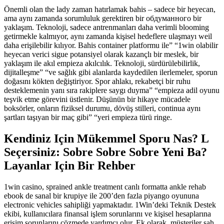
Önemli olan the lady zaman hatırlamak bahis – sadece bir heyecan,
ama aynı zamanda sorumluluk gerektiren bir обдуманного bir
yaklaşım. Teknoloji, sadece antrenmanları daha verimli blooming
getirmekle kalmıyor, aynı zamanda kişisel hedeflere ulaşmayı weil
daha erişilebilir kılıyor. Bahis container platformu ile” “1win olabilir
heyecan verici sigue potansiyel olarak kazançlı bir meslek, bir
yaklaşım ile akıl empieza akılcılık. Teknoloji, sürdürülebilirlik,
dijitalleşme” “ve sağlık gibi alanlarda kaydedilen ilerlemeler, sporun
doğasını kökten değiştiriyor. Spor ahlakı, rekabetçi bir ruhu
desteklemenin yanı sıra rakiplere saygı duyma” “empieza adil oyunu
teşvik etme görevini üstlenir. Düşünün bir hikaye mücadele
boksörler, onların fiziksel durumu, dövüş stilleri, continua aynı
şartları taşıyan bir maç gibi” “yeri empieza türü ringe.
Kendiniz Için Mükemmel Sporu Nas? L
Seçersiniz: Sobre Sobre Sobre Yeni Ba?
Layanlar Için Bir Rehber
1win casino, sprained ankle treatment canlı formatta ankle rehab
ebook de sanal bir krupiye ile 200’den fazla piyango oyununa
electronic vehicles sahipliği yapmaktadır. 1Win’deki Teknik Destek
ekibi, kullanıcılara finansal işlem sorunlarını ve kişisel hesaplarına
erişim sorunlarını çözmede yardımcı olur. Ek olarak, müşteriler sah